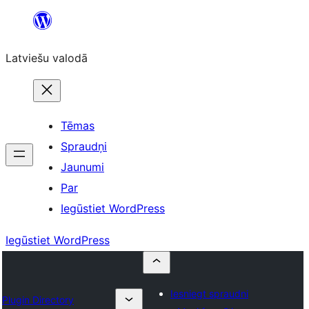
Pāriet
uz
Latviešu valodā
saturu
Tēmas
Spraudņi
Jaunumi
Par
Iegūstiet WordPress
Iegūstiet WordPress
Iesniegt spraudni
Plugin Directory