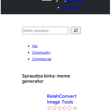
Mani favorīti
Pieslēgties
Meklēt
Visi
Community
Commercial
Spraudņa birka:
meme
generator
RelahConvert
Image Tools
vērtējumu
(0
)
kopsumma