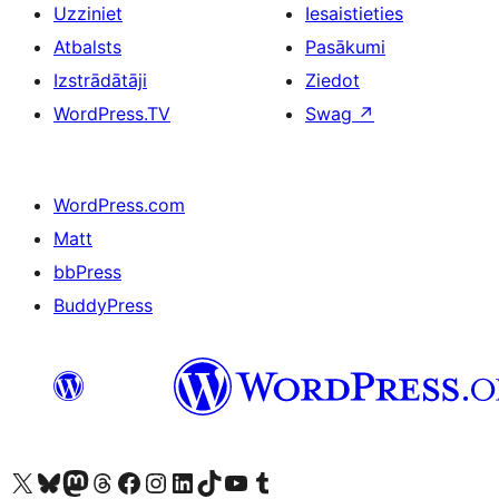
Uzziniet
Iesaistieties
Atbalsts
Pasākumi
Izstrādātāji
Ziedot
WordPress.TV
Swag
↗
WordPress.com
Matt
bbPress
BuddyPress
Apmeklējiet mūsu X (agrāk Twitter) kontu
Apmeklējiet mūsu Bluesky kontu
Apmeklējiet mūsu Mastodon kontu
Apmeklējiet mūsu Threads kontu
Apmeklējiet mūsu Facebook lapu
Apmeklējiet mūsu Instagram kontu
Apmeklējiet mūsu LinkedIn kontu
Apmeklējiet mūsu TikTok kontu
Apmeklējiet mūsu YouTube kanālu
Apmeklējiet mūsu Tumblr kontu