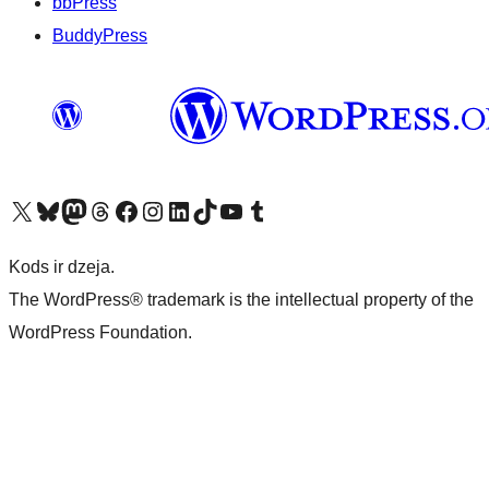
bbPress
BuddyPress
Apmeklējiet mūsu X (agrāk Twitter) kontu
Apmeklējiet mūsu Bluesky kontu
Apmeklējiet mūsu Mastodon kontu
Apmeklējiet mūsu Threads kontu
Apmeklējiet mūsu Facebook lapu
Apmeklējiet mūsu Instagram kontu
Apmeklējiet mūsu LinkedIn kontu
Apmeklējiet mūsu TikTok kontu
Apmeklējiet mūsu YouTube kanālu
Apmeklējiet mūsu Tumblr kontu
Kods ir dzeja.
The WordPress® trademark is the intellectual property of the
WordPress Foundation.