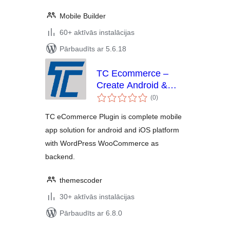
Mobile Builder
60+ aktīvās instalācijas
Pārbaudīts ar 5.6.18
TC Ecommerce –
Create Android &
vērtējumu
iOS Apps for
(0
)
kopsumma
WooCommerce
TC eCommerce Plugin is complete mobile
app solution for android and iOS platform
with WordPress WooCommerce as
backend.
themescoder
30+ aktīvās instalācijas
Pārbaudīts ar 6.8.0