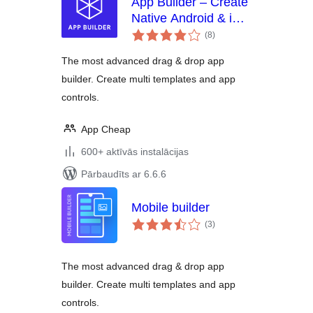
App Builder – Create
Native Android & iOS
vērtējumu
Apps On The Flight
(8
)
kopsumma
The most advanced drag & drop app
builder. Create multi templates and app
controls.
App Cheap
600+ aktīvās instalācijas
Pārbaudīts ar 6.6.6
Mobile builder
vērtējumu
(3
)
kopsumma
The most advanced drag & drop app
builder. Create multi templates and app
controls.