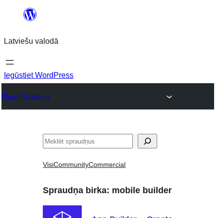
Pāriet
uz
Latviešu valodā
saturu
Iegūstiet WordPress
Plugin Directory
Meklēt
Visi
Community
Commercial
Spraudņa birka:
mobile builder