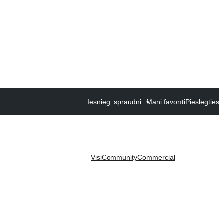
Iesniegt spraudni
Mani favorīti
Pieslēgties
Visi
Community
Commercial