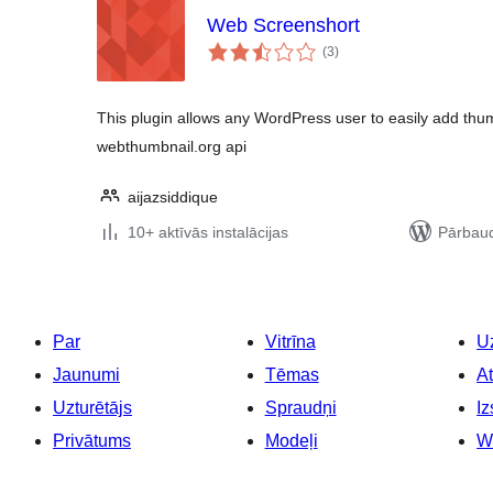
Web Screenshort
vērtējumu
(3
)
kopsumma
This plugin allows any WordPress user to easily add thu
webthumbnail.org api
aijazsiddique
10+ aktīvās instalācijas
Pārbaud
Par
Vitrīna
Uz
Jaunumi
Tēmas
At
Uzturētājs
Spraudņi
Iz
Privātums
Modeļi
W