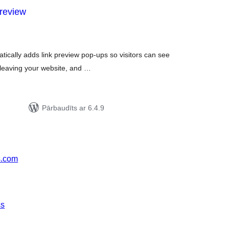
review
rtējumu
opsumma
ically adds link preview pop-ups so visitors can see
t leaving your website, and …
Pārbaudīts ar 6.4.9
s.com
ss