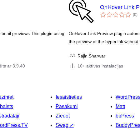
OnHover Link P
vē
(0
)
k
mbnail previews This plugin using
OnHover Link Preview plugin automat
the preview of the hyperlink withou
Rajin Sharwar
īts ar 3.9.40
10+ aktīvās instalācijas
ziniet
Iesaistieties
WordPres
balsts
Pasākumi
Matt
strādātāji
Ziedot
bbPress
ordPress.TV
Swag
↗
BuddyPre