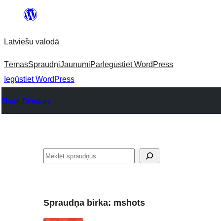
Pāriet
uz
Latviešu valodā
saturu
Tēmas
Spraudņi
Jaunumi
Par
Iegūstiet WordPress
Iegūstiet WordPress
Plugin Directory
Meklēt
Spraudņa birka:
mshots