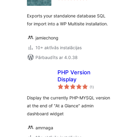
Exports your standalone database SQL
for import into a WP Multisite installation.
jamiechong
10+ aktīvās instalācijas
Pārbaudīts ar 4.0.38
PHP Version
Display
vērtējumu
(1
)
kopsumma
Display the currently PHP-MYSQL version
at the end of "At a Glance" admin
dashboard widget
amrnaga