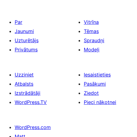
pēc
lappusēm
Par
Vitrīna
Jaunumi
Tēmas
Uzturētājs
Spraudņi
Privātums
Modeļi
Uzziniet
Iesaistieties
Atbalsts
Pasākumi
Izstrādātāji
Ziedot
WordPress.TV
Pieci nākotnei
WordPress.com
Matt