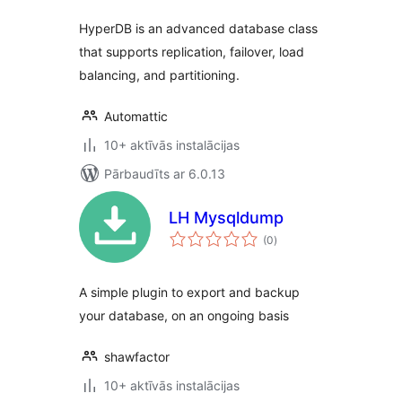
HyperDB is an advanced database class
that supports replication, failover, load
balancing, and partitioning.
Automattic
10+ aktīvās instalācijas
Pārbaudīts ar 6.0.13
LH Mysqldump
vērtējumu
(0
)
kopsumma
A simple plugin to export and backup
your database, on an ongoing basis
shawfactor
10+ aktīvās instalācijas