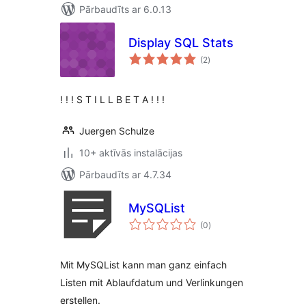
Pārbaudīts ar 6.0.13
Display SQL Stats
vērtējumu
(2
)
kopsumma
! ! ! S T I L L B E T A ! ! !
Juergen Schulze
10+ aktīvās instalācijas
Pārbaudīts ar 4.7.34
MySQList
vērtējumu
(0
)
kopsumma
Mit MySQList kann man ganz einfach
Listen mit Ablaufdatum und Verlinkungen
erstellen.