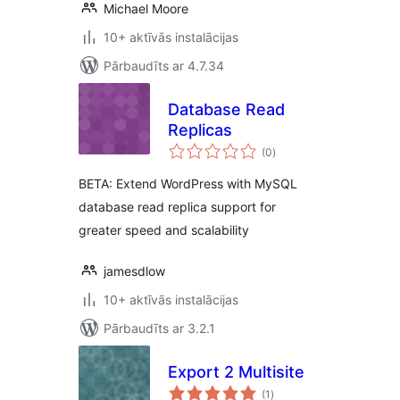
Michael Moore
10+ aktīvās instalācijas
Pārbaudīts ar 4.7.34
Database Read
Replicas
vērtējumu
(0
)
kopsumma
BETA: Extend WordPress with MySQL
database read replica support for
greater speed and scalability
jamesdlow
10+ aktīvās instalācijas
Pārbaudīts ar 3.2.1
Export 2 Multisite
vērtējumu
(1
)
kopsumma