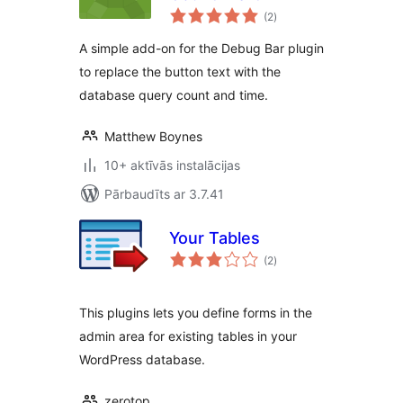
vērtējumu
(2
)
kopsumma
A simple add-on for the Debug Bar plugin
to replace the button text with the
database query count and time.
Matthew Boynes
10+ aktīvās instalācijas
Pārbaudīts ar 3.7.41
Your Tables
vērtējumu
(2
)
kopsumma
This plugins lets you define forms in the
admin area for existing tables in your
WordPress database.
zerotop