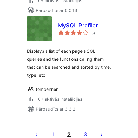
10+ aktīvās instalācijas
Pārbaudīts ar 6.0.13
MySQL Profiler
vērtējumu
(5
)
kopsumma
Displays a list of each page's SQL
queries and the functions calling them
that can be searched and sorted by time,
type, etc.
tombenner
10+ aktīvās instalācijas
Pārbaudīts ar 3.3.2
Ziņu
numerācija
1
2
3