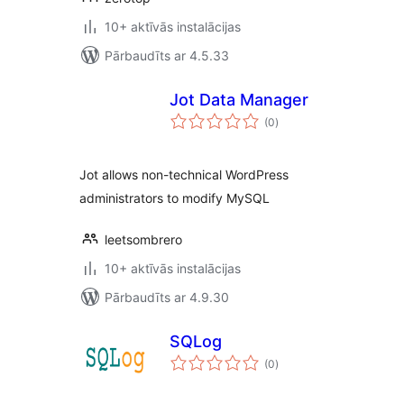
10+ aktīvās instalācijas
Pārbaudīts ar 4.5.33
Jot Data Manager
vērtējumu
(0
)
kopsumma
Jot allows non-technical WordPress
administrators to modify MySQL
leetsombrero
10+ aktīvās instalācijas
Pārbaudīts ar 4.9.30
SQLog
vērtējumu
(0
)
kopsumma