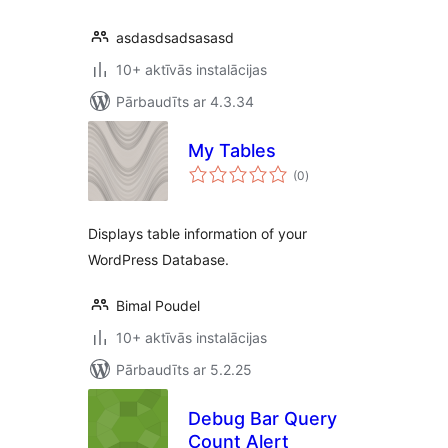
asdasdsadsasasd
10+ aktīvās instalācijas
Pārbaudīts ar 4.3.34
My Tables
vērtējumu
(0
)
kopsumma
Displays table information of your
WordPress Database.
Bimal Poudel
10+ aktīvās instalācijas
Pārbaudīts ar 5.2.25
Debug Bar Query
Count Alert