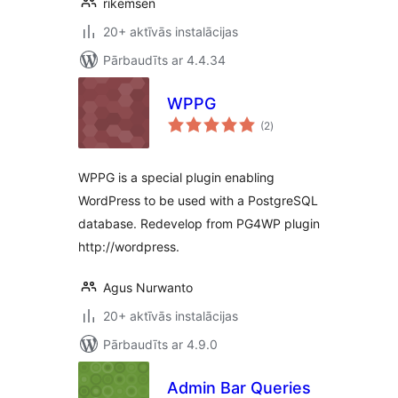
rikemsen
20+ aktīvās instalācijas
Pārbaudīts ar 4.4.34
WPPG
vērtējumu
(2
)
kopsumma
WPPG is a special plugin enabling
WordPress to be used with a PostgreSQL
database. Redevelop from PG4WP plugin
http://wordpress.
Agus Nurwanto
20+ aktīvās instalācijas
Pārbaudīts ar 4.9.0
Admin Bar Queries