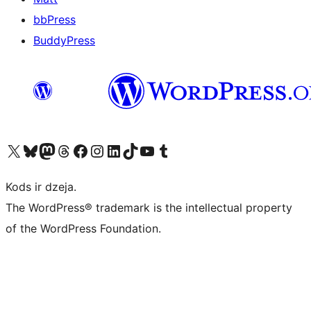
bbPress
BuddyPress
Apmeklējiet mūsu X (agrāk Twitter) kontu
Apmeklējiet mūsu Bluesky kontu
Apmeklējiet mūsu Mastodon kontu
Apmeklējiet mūsu Threads kontu
Apmeklējiet mūsu Facebook lapu
Apmeklējiet mūsu Instagram kontu
Apmeklējiet mūsu LinkedIn kontu
Apmeklējiet mūsu TikTok kontu
Apmeklējiet mūsu YouTube kanālu
Apmeklējiet mūsu Tumblr kontu
Kods ir dzeja.
The WordPress® trademark is the intellectual property
of the WordPress Foundation.