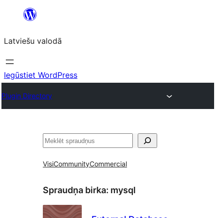
Pāriet
uz
Latviešu valodā
saturu
Iegūstiet WordPress
Plugin Directory
Meklēt
Visi
Community
Commercial
Spraudņa birka:
mysql