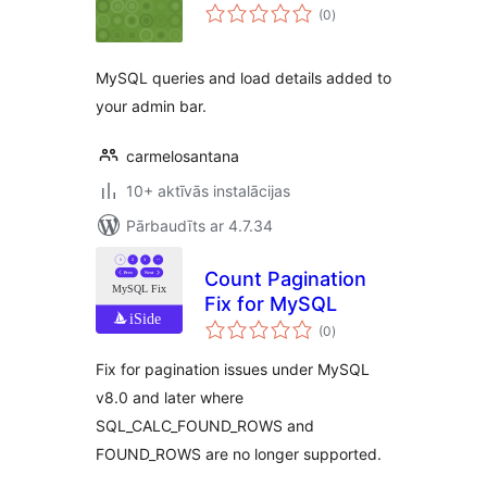
vērtējumu
(0
)
kopsumma
MySQL queries and load details added to
your admin bar.
carmelosantana
10+ aktīvās instalācijas
Pārbaudīts ar 4.7.34
Count Pagination
Fix for MySQL
vērtējumu
(0
)
kopsumma
Fix for pagination issues under MySQL
v8.0 and later where
SQL_CALC_FOUND_ROWS and
FOUND_ROWS are no longer supported.