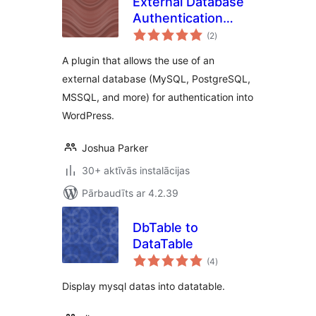
External Database
Authentication
vērtējumu
Reloaded
(2
)
kopsumma
A plugin that allows the use of an
external database (MySQL, PostgreSQL,
MSSQL, and more) for authentication into
WordPress.
Joshua Parker
30+ aktīvās instalācijas
Pārbaudīts ar 4.2.39
DbTable to
DataTable
vērtējumu
(4
)
kopsumma
Display mysql datas into datatable.