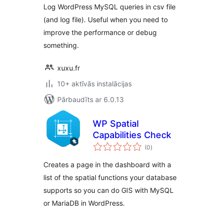
Log WordPress MySQL queries in csv file
(and log file). Useful when you need to
improve the performance or debug
something.
xuxu.fr
10+ aktīvās instalācijas
Pārbaudīts ar 6.0.13
WP Spatial
Capabilities Check
vērtējumu
(0
)
kopsumma
Creates a page in the dashboard with a
list of the spatial functions your database
supports so you can do GIS with MySQL
or MariaDB in WordPress.