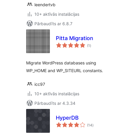
leendertvb
10+ aktīvās instalācijas
Pārbaudīts ar 6.8.7
Pitta Migration
vērtējumu
(1
)
kopsumma
Migrate WordPress databases using
WP_HOME and WP_SITEURL constants.
icc97
10+ aktīvās instalācijas
Pārbaudīts ar 4.3.34
HyperDB
vērtējumu
(14
)
kopsumma