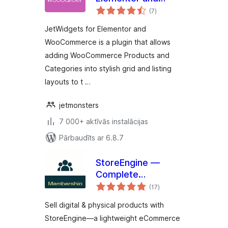
vērtējumu
WooCommerce
(7
)
kopsumma
JetWidgets for Elementor and
WooCommerce is a plugin that allows
adding WooCommerce Products and
Categories into stylish grid and listing
layouts to t …
jetmonsters
7 000+ aktīvās instalācijas
Pārbaudīts ar 6.8.7
StoreEngine —
Complete
vērtējumu
eCommerce
(17
)
kopsumma
Solution with
Sell digital & physical products with
Memberships,
StoreEngine—a lightweight eCommerce
Licensing, Affiliates