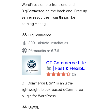
WordPress on the front-end and
BigCommerce on the back end. Free up
server resources from things like
catalog manag …
BigCommerce
300+ aktīvās instalācijas
Pārbaudīts ar 6.7.6
CT Commerce Lite
| Fast & Flexible
vērtējumu
WordPress
(3
)
kopsumma
eCommerce Plugin
CT Commerce Lite** is an ultra-
lightweight, block-based eCommerce
plugin for WordPress
UjW0L