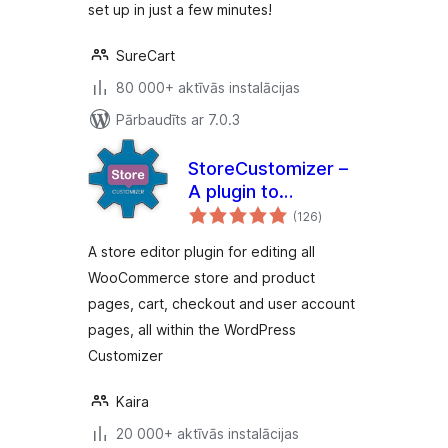
set up in just a few minutes!
Donations, &
Payments
SureCart
80 000+ aktīvās instalācijas
Pārbaudīts ar 7.0.3
StoreCustomizer –
A plugin to
vērtējumu
Customize all
(126
)
kopsumma
WooCommerce
A store editor plugin for editing all
Pages
WooCommerce store and product
pages, cart, checkout and user account
pages, all within the WordPress
Customizer
Kaira
20 000+ aktīvās instalācijas