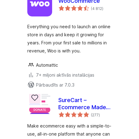
WooCommerce
vērtējumu
(4 812
)
kopsumma
Everything you need to launch an online
store in days and keep it growing for
years. From your first sale to millions in
revenue, Woo is with you.
Automattic
7+ miljoni aktīvās instalācijas
Pārbaudīts ar 7.0.3
SureCart –
Ecommerce Made
vērtējumu
Easy For Selling
(277
)
kopsumma
Physical Products,
Make ecommerce easy with a simple-to-
Digital Downloads,
use, all-in-one platform that anyone can
Subscriptions,