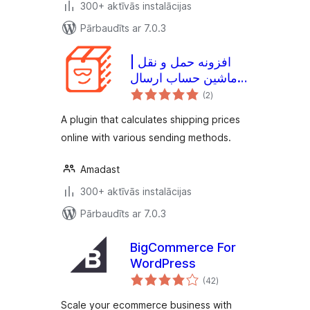
300+ aktīvās instalācijas
Pārbaudīts ar 7.0.3
افزونه حمل و نقل |
ماشین حساب ارسال
vērtējumu
پست و تیپاکس و چاپار
(2
)
kopsumma
و دیجی اکسپرس و
A plugin that calculates shipping prices
پارسی پست | پس
online with various sending methods.
کرایه |تنظیمات ارسال
رایگان
Amadast
300+ aktīvās instalācijas
Pārbaudīts ar 7.0.3
BigCommerce For
WordPress
vērtējumu
(42
)
kopsumma
Scale your ecommerce business with