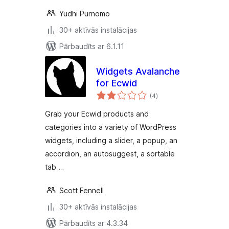
Yudhi Purnomo
30+ aktīvās instalācijas
Pārbaudīts ar 6.1.11
Widgets Avalanche
for Ecwid
vērtējumu
(4
)
kopsumma
Grab your Ecwid products and
categories into a variety of WordPress
widgets, including a slider, a popup, an
accordion, an autosuggest, a sortable
tab …
Scott Fennell
30+ aktīvās instalācijas
Pārbaudīts ar 4.3.34