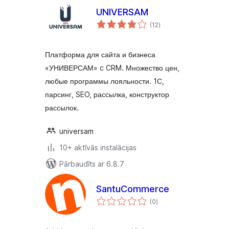
UNIVERSAM
vērtējumu
(12
)
kopsumma
Платформа для сайта и бизнеса
«УНИВЕРСАМ» c CRM. Множество цен,
любые программы лояльности. 1С,
парсинг, SEO, рассылка, конструктор
рассылок.
universam
10+ aktīvās instalācijas
Pārbaudīts ar 6.8.7
SantuCommerce
vērtējumu
(0
)
kopsumma