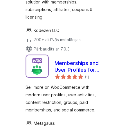
solution with memberships,
& More
subscriptions, affiliates, coupons &
licensing.
Kodezen LLC
700+ aktīvās instalācijas
Pārbaudīts ar 7.0.3
Memberships and
User Profiles for
vērtējumu
WooCommerce –
(1
)
kopsumma
ProfileGrid
Sell more on WooCommerce with
WooCommerce
modern user profiles, user activities,
Integration
content restriction, groups, paid
memberships, and social commerce.
Metagauss