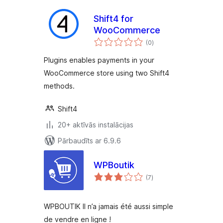
Shift4 for
WooCommerce
vērtējumu
(0
)
kopsumma
Plugins enables payments in your
WooCommerce store using two Shift4
methods.
Shift4
20+ aktīvās instalācijas
Pārbaudīts ar 6.9.6
WPBoutik
vērtējumu
(7
)
kopsumma
WPBOUTIK Il n’a jamais été aussi simple
de vendre en ligne !