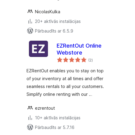
NicolasKulka
20+ aktīvās instalācijas
Pārbaudīts ar 6.5.9
EZRentOut Online
Webstore
vērtējumu
(2
)
kopsumma
EZRentOut enables you to stay on top
of your inventory at all times and offer
seamless rentals to all your customers.
Simplify online renting with our …
ezrentout
10+ aktīvās instalācijas
Pārbaudīts ar 5.7.16