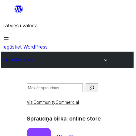
Pāriet
uz
Latviešu valodā
saturu
Iegūstiet WordPress
Plugin Directory
Meklēt
Visi
Community
Commercial
Spraudņa birka:
online store