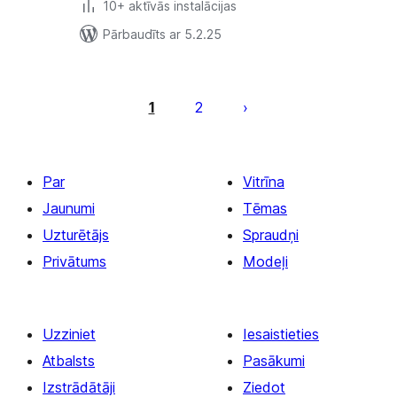
10+ aktīvās instalācijas
Pārbaudīts ar 5.2.25
Ziņu
numerācija
1
2
pēc
lappusēm
Par
Vitrīna
Jaunumi
Tēmas
Uzturētājs
Spraudņi
Privātums
Modeļi
Uzziniet
Iesaistieties
Atbalsts
Pasākumi
Izstrādātāji
Ziedot