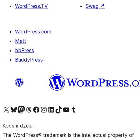
WordPress.TV
Swag
↗
WordPress.com
Matt
bbPress
BuddyPress
Apmeklējiet mūsu X (agrāk Twitter) kontu
Apmeklējiet mūsu Bluesky kontu
Apmeklējiet mūsu Mastodon kontu
Apmeklējiet mūsu Threads kontu
Apmeklējiet mūsu Facebook lapu
Apmeklējiet mūsu Instagram kontu
Apmeklējiet mūsu LinkedIn kontu
Apmeklējiet mūsu TikTok kontu
Apmeklējiet mūsu YouTube kanālu
Apmeklējiet mūsu Tumblr kontu
Kods ir dzeja.
The WordPress® trademark is the intellectual property of