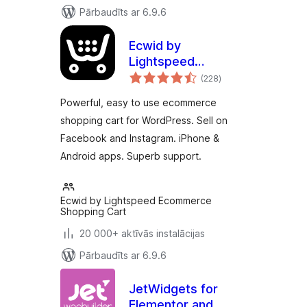
Pārbaudīts ar 6.9.6
Ecwid by
Lightspeed
vērtējumu
Ecommerce
(228
)
kopsumma
Shopping Cart
Powerful, easy to use ecommerce
shopping cart for WordPress. Sell on
Facebook and Instagram. iPhone &
Android apps. Superb support.
Ecwid by Lightspeed Ecommerce
Shopping Cart
20 000+ aktīvās instalācijas
Pārbaudīts ar 6.9.6
JetWidgets for
Elementor and