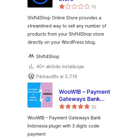
vērtējumu
(1
)
kopsumma
Shift4Shop Online Store provides a
streamlined way to sell any number of
products from your Shift4Shop store
directly on your WordPress blog.
Shift4Shop
40+ aktīvās instalācijas
Pārbaudīts ar 5.7.16
WooWIB – Payment
Gateways Bank
vērtējumu
Indonesia
(2
)
kopsumma
WooWIB – Payment Gateways Bank
Indonesia plugin with 3 digits code
payment