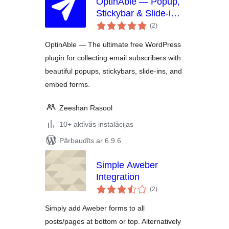
OptinAble — Popup,
Stickybar & Slide-in
vērtējumu
Lead Generation
(2
)
kopsumma
OptinAble — The ultimate free WordPress
plugin for collecting email subscribers with
beautiful popups, stickybars, slide-ins, and
embed forms.
Zeeshan Rasool
10+ aktīvās instalācijas
Pārbaudīts ar 6.9.6
Simple Aweber
Integration
vērtējumu
(2
)
kopsumma
Simply add Aweber forms to all
posts/pages at bottom or top. Alternatively