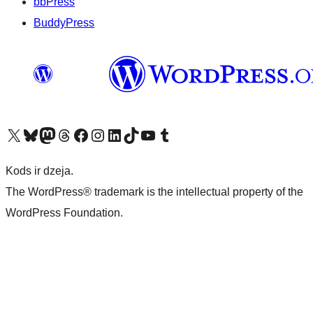
bbPress
BuddyPress
Apmeklējiet mūsu X (agrāk Twitter) kontu
Apmeklējiet mūsu Bluesky kontu
Apmeklējiet mūsu Mastodon kontu
Apmeklējiet mūsu Threads kontu
Apmeklējiet mūsu Facebook lapu
Apmeklējiet mūsu Instagram kontu
Apmeklējiet mūsu LinkedIn kontu
Apmeklējiet mūsu TikTok kontu
Apmeklējiet mūsu YouTube kanālu
Apmeklējiet mūsu Tumblr kontu
Kods ir dzeja.
The WordPress® trademark is the intellectual property of the
WordPress Foundation.