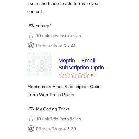
use a shortcode to add forms to your
content.
schurpf
10+ aktīvās instalācijas
Pārbaudīts ar 3.7.41
Moptin – Email
Subscription Optin
vērtējumu
form
(0
)
kopsumma
Moptin is an Email Subscription Optin
Form WordPress Plugin.
My Coding Tricks
10+ aktīvās instalācijas
Pārbaudīts ar 4.6.30