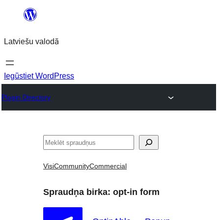
Pāriet
uz
Latviešu valodā
saturu
Iegūstiet WordPress
Plugin Directory
Meklēt
Visi
Community
Commercial
Spraudņa birka:
opt-in form