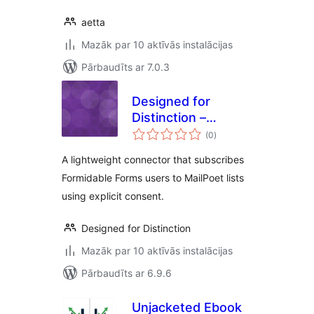
aetta
Mazāk par 10 aktīvās instalācijas
Pārbaudīts ar 7.0.3
Designed for
Distinction –
vērtējumu
MailPoet Opt-in for
(0
)
kopsumma
Formidable Forms
A lightweight connector that subscribes
Formidable Forms users to MailPoet lists
using explicit consent.
Designed for Distinction
Mazāk par 10 aktīvās instalācijas
Pārbaudīts ar 6.9.6
Unjacketed Ebook