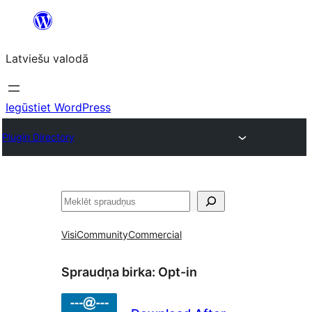
Pāriet
uz
Latviešu valodā
saturu
Iegūstiet WordPress
Plugin Directory
Meklēt
Visi
Community
Commercial
Spraudņa birka:
Opt-in