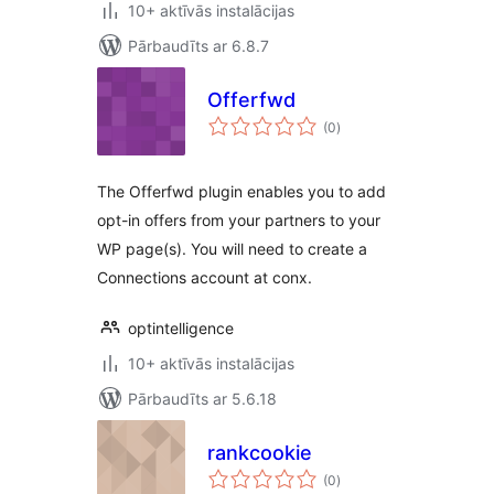
10+ aktīvās instalācijas
Pārbaudīts ar 6.8.7
Offerfwd
vērtējumu
(0
)
kopsumma
The Offerfwd plugin enables you to add
opt-in offers from your partners to your
WP page(s). You will need to create a
Connections account at conx.
optintelligence
10+ aktīvās instalācijas
Pārbaudīts ar 5.6.18
rankcookie
vērtējumu
(0
)
kopsumma