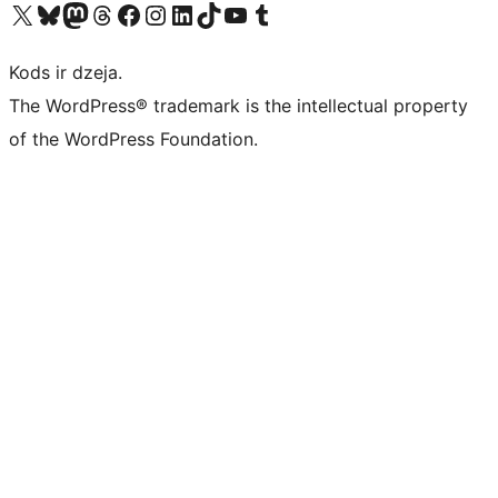
Apmeklējiet mūsu X (agrāk Twitter) kontu
Apmeklējiet mūsu Bluesky kontu
Apmeklējiet mūsu Mastodon kontu
Apmeklējiet mūsu Threads kontu
Apmeklējiet mūsu Facebook lapu
Apmeklējiet mūsu Instagram kontu
Apmeklējiet mūsu LinkedIn kontu
Apmeklējiet mūsu TikTok kontu
Apmeklējiet mūsu YouTube kanālu
Apmeklējiet mūsu Tumblr kontu
Kods ir dzeja.
The WordPress® trademark is the intellectual property
of the WordPress Foundation.