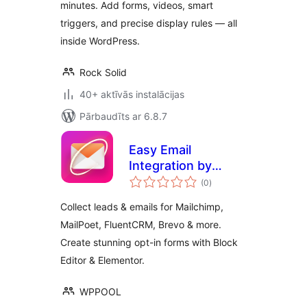
minutes. Add forms, videos, smart
triggers, and precise display rules — all
inside WordPress.
Rock Solid
40+ aktīvās instalācijas
Pārbaudīts ar 6.8.7
Easy Email
Integration by
vērtējumu
WPPOOL
(0
)
kopsumma
Collect leads & emails for Mailchimp,
MailPoet, FluentCRM, Brevo & more.
Create stunning opt-in forms with Block
Editor & Elementor.
WPPOOL