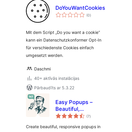
DoYouWantCookies
vērtējumu
(0
)
kopsumma
Mit dem Script „Do you want a cookie“
kann ein Datenschutzkonformer Opt-In
für verschiedenste Cookies einfach
umgesetzt werden.
Daschmi
40+ aktīvās instalācijas
Pārbaudīts ar 5.3.22
Easy Popups –
Beautiful,
vērtējumu
Responsive Popups
(7
)
kopsumma
for Lead Capture &
Create beautiful, responsive popups in
Announcements