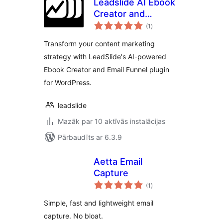
Leadslide AI Ebook
Creator and
vērtējumu
Marketing Funnels
(1
)
kopsumma
Transform your content marketing
strategy with LeadSlide's AI-powered
Ebook Creator and Email Funnel plugin
for WordPress.
leadslide
Mazāk par 10 aktīvās instalācijas
Pārbaudīts ar 6.3.9
Aetta Email
Capture
vērtējumu
(1
)
kopsumma
Simple, fast and lightweight email
capture. No bloat.