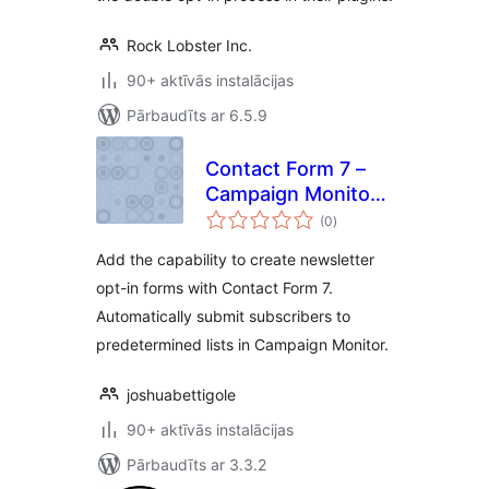
Rock Lobster Inc.
90+ aktīvās instalācijas
Pārbaudīts ar 6.5.9
Contact Form 7 –
Campaign Monitor
vērtējumu
Addon
(0
)
kopsumma
Add the capability to create newsletter
opt-in forms with Contact Form 7.
Automatically submit subscribers to
predetermined lists in Campaign Monitor.
joshuabettigole
90+ aktīvās instalācijas
Pārbaudīts ar 3.3.2