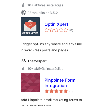
10+ aktīvās instalācijas
Pārbaudīts ar 3.5.2
Optin Xpert
vērtējumu
(0
)
kopsumma
Trigger opt-ins any where and any time
in WordPress posts and pages
ThemeXpert
10+ aktīvās instalācijas
Pinpointe Form
Integration
vērtējumu
(1
)
kopsumma
Add Pinpointe email marketing forms to
your WordPress site