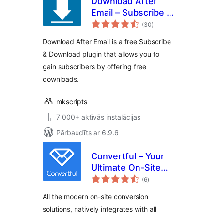
Download After
Email – Subscribe &
vērtējumu
Download Form
(30
)
kopsumma
Plugin
Download After Email is a free Subscribe
& Download plugin that allows you to
gain subscribers by offering free
downloads.
mkscripts
7 000+ aktīvās instalācijas
Pārbaudīts ar 6.9.6
Convertful – Your
Ultimate On-Site
vērtējumu
Conversion Tool
(6
)
kopsumma
All the modern on-site conversion
solutions, natively integrates with all