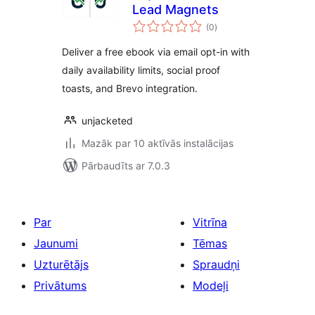
Lead Magnets
vērtējumu
(0
)
kopsumma
Deliver a free ebook via email opt-in with
daily availability limits, social proof
toasts, and Brevo integration.
unjacketed
Mazāk par 10 aktīvās instalācijas
Pārbaudīts ar 7.0.3
Par
Vitrīna
Jaunumi
Tēmas
Uzturētājs
Spraudņi
Privātums
Modeļi