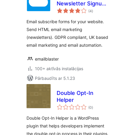
Newsletter Signup
vērtējumu
Form
(4
)
kopsumma
Email subscribe forms for your website.
Send HTML email marketing
(newsletters). GDPR compliant, UK based
email marketing and email automation.
emailblaster
100+ aktīvās instalācijas
Pārbaudīts ar 5.1.23
Double Opt-In
Helper
vērtējumu
(0
)
kopsumma
Double Opt-In Helper is a WordPress
plugin that helps developers implement
the double opt-in process in their plugins.