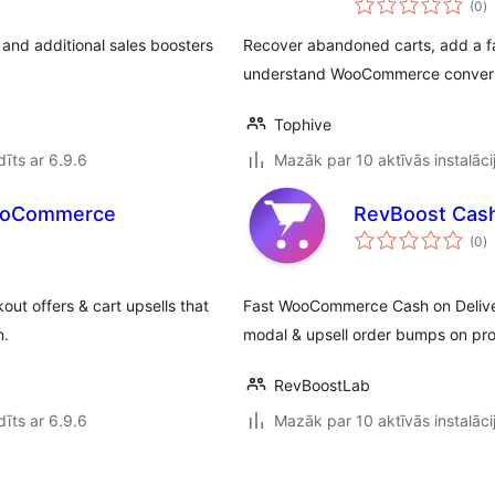
(0
)
k
nd additional sales boosters
Recover abandoned carts, add a fa
understand WooCommerce convers
Tophive
īts ar 6.9.6
Mazāk par 10 aktīvās instalāci
WooCommerce
RevBoost Cas
v
(0
)
k
t offers & cart upsells that
Fast WooCommerce Cash on Delive
n.
modal & upsell order bumps on pro
RevBoostLab
īts ar 6.9.6
Mazāk par 10 aktīvās instalāci