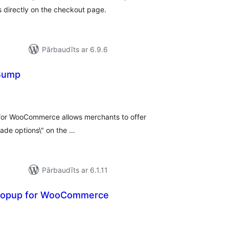
s directly on the checkout page.
Pārbaudīts ar 6.9.6
 Bump
ērtējumu
opsumma
 for WooCommerce allows merchants to offer
rade options\" on the …
Pārbaudīts ar 6.1.11
 Popup for WooCommerce
ērtējumu
opsumma