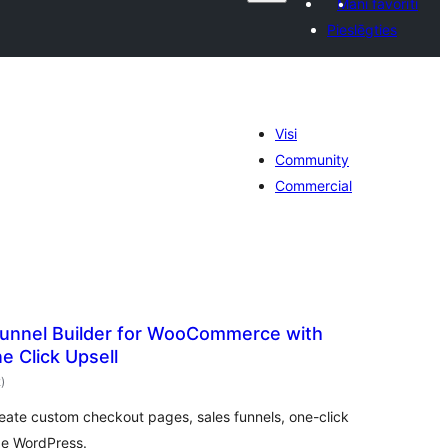
Mani favorīti
Pieslēgties
Visi
Community
Commercial
unnel Builder for WooCommerce with
 Click Upsell
vērtējumu
2
)
kopsumma
ate custom checkout pages, sales funnels, one-click
ide WordPress.