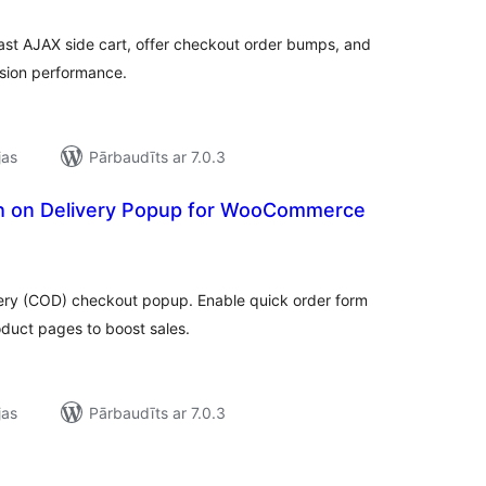
opsumma
st AJAX side cart, offer checkout order bumps, and
ion performance.
jas
Pārbaudīts ar 7.0.3
h on Delivery Popup for WooCommerce
ērtējumu
opsumma
ry (COD) checkout popup. Enable quick order form
duct pages to boost sales.
jas
Pārbaudīts ar 7.0.3