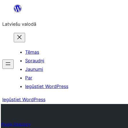
Pāriet
uz
Latviešu valodā
saturu
Tēmas
Spraudņi
Jaunumi
Par
Iegūstiet WordPress
Iegūstiet WordPress
Plugin Directory