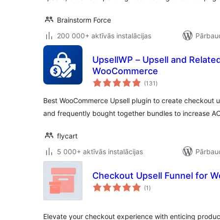
Brainstorm Force
200 000+ aktīvās instalācijas
Pārbaud
UpsellWP – Upsell and Related
WooCommerce
vērtējumu
(131
)
kopsumma
Best WooCommerce Upsell plugin to create checkout up
and frequently bought together bundles to increase A
flycart
5 000+ aktīvās instalācijas
Pārbaud
Checkout Upsell Funnel for
vērtējumu
(1
)
kopsumma
Elevate your checkout experience with enticing produ