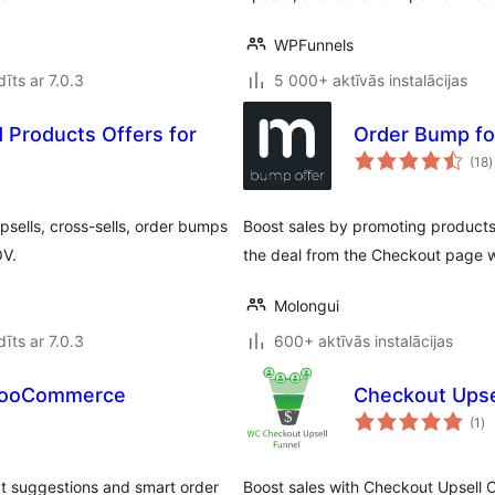
WPFunnels
īts ar 7.0.3
5 000+ aktīvās instalācijas
 Products Offers for
Order Bump f
v
(18
)
sells, cross-sells, order bumps
Boost sales by promoting product
OV.
the deal from the Checkout page wi
Molongui
īts ar 7.0.3
600+ aktīvās instalācijas
 WooCommerce
Checkout Ups
vē
(1
)
k
ct suggestions and smart order
Boost sales with Checkout Upsell