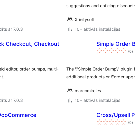
suggestions and enticing discount
Xfinitysoft
īts ar 7.0.3
10+ aktīvās instalācijas
k Checkout, Checkout
Simple Order
v
(0
)
k
d editor, order bumps, multi-
The \"Simple Order Bump\" plugin
nt.
additional products or \"order upg
marcomireles
īts ar 7.0.3
10+ aktīvās instalācijas
 WooCommerce
Cross/Upsell
v
(0
)
k