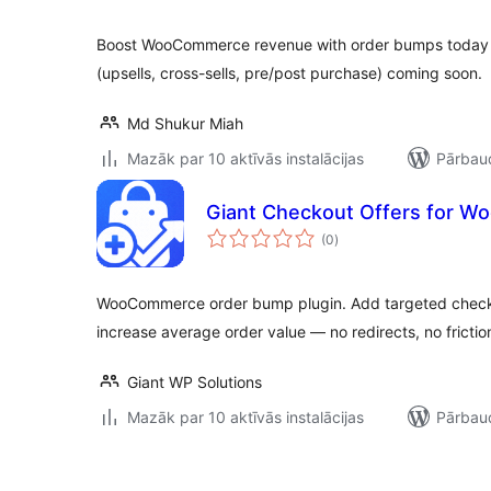
Boost WooCommerce revenue with order bumps today a
(upsells, cross-sells, pre/post purchase) coming soon.
Md Shukur Miah
Mazāk par 10 aktīvās instalācijas
Pārbaud
Giant Checkout Offers for 
vērtējumu
(0
)
kopsumma
WooCommerce order bump plugin. Add targeted checkou
increase average order value — no redirects, no frictio
Giant WP Solutions
Mazāk par 10 aktīvās instalācijas
Pārbaud