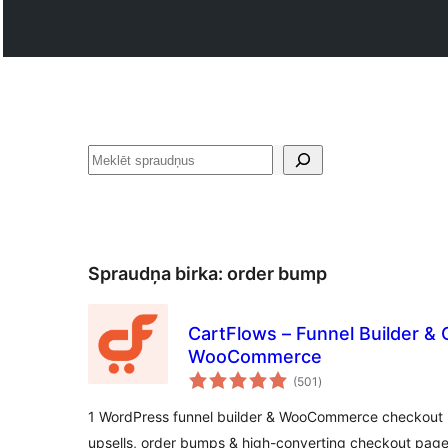
Meklēt
Spraudņa birka:
order bump
CartFlows – Funnel Builder & 
WooCommerce
vērtējumu
(501
)
kopsumma
1 WordPress funnel builder & WooCommerce checkout p
upsells, order bumps & high-converting checkout page