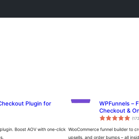
Checkout Plugin for
WPFunnels – F
Checkout & One
(17
lugin. Boost AOV with one-click
WooCommerce funnel builder to cre
s.
upsells, and order bumps – all ins