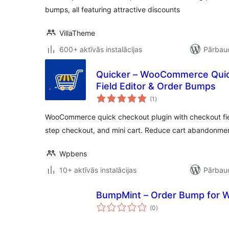
bumps, all featuring attractive discounts
VillaTheme
600+ aktīvās instalācijas
Pārbaud
Quicker – WooCommerce Quic
Field Editor & Order Bumps
vērtējumu
(1
)
kopsumma
WooCommerce quick checkout plugin with checkout fiel
step checkout, and mini cart. Reduce cart abandonme
Wpbens
10+ aktīvās instalācijas
Pārbaud
BumpMint – Order Bump for
vērtējumu
(0
)
kopsumma