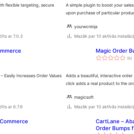
 flexible targeting, secure
A simple plugin to boost your sal
upon purchase of particular produ
yourwcninja
īts ar 7.0.3
Mazāk par 10 aktīvās instalāci
ommerce
Magic Order 
v
(0
)
k
 Easily Increases Order Values
Adds a beautiful, interactive or
click adds a real product to the ord
magicsoft
īts ar 6.7.6
Mazāk par 10 aktīvās instalāci
ooCommerce
CartLane – Ab
Order Bumps 
v