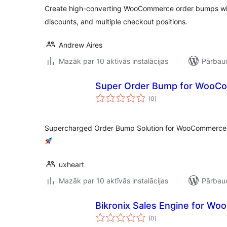
Create high-converting WooCommerce order bumps with
discounts, and multiple checkout positions.
Andrew Aires
Mazāk par 10 aktīvās instalācijas
Pārbaud
Super Order Bump for WooC
vērtējumu
(0
)
kopsumma
Supercharged Order Bump Solution for WooCommerce –
uxheart
Mazāk par 10 aktīvās instalācijas
Pārbaud
Bikronix Sales Engine for W
vērtējumu
(0
)
kopsumma