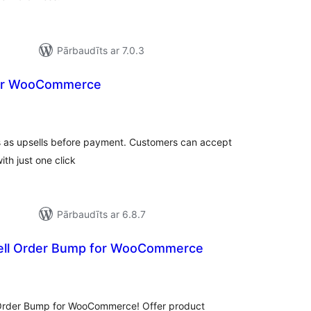
Pārbaudīts ar 7.0.3
or WooCommerce
ērtējumu
kopsumma
s as upsells before payment. Customers can accept
th just one click
Pārbaudīts ar 6.8.7
ell Order Bump for WooCommerce
rtējumu
opsumma
 Order Bump for WooCommerce! Offer product