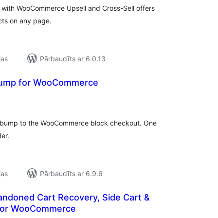
es with WooCommerce Upsell and Cross-Sell offers
cts on any page.
jas
Pārbaudīts ar 6.0.13
Bump for WooCommerce
ērtējumu
opsumma
der bump to the WooCommerce block checkout. One
er.
jas
Pārbaudīts ar 6.9.6
andoned Cart Recovery, Side Cart &
for WooCommerce
ērtējumu