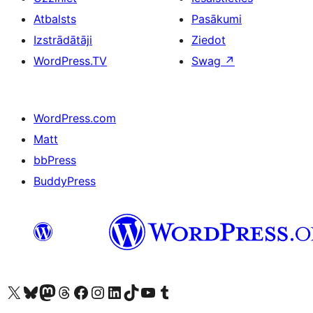
Atbalsts
Pasākumi
Izstrādātāji
Ziedot
WordPress.TV
Swag
↗
WordPress.com
Matt
bbPress
BuddyPress
Apmeklējiet mūsu X (agrāk Twitter) kontu
Apmeklējiet mūsu Bluesky kontu
Apmeklējiet mūsu Mastodon kontu
Apmeklējiet mūsu Threads kontu
Apmeklējiet mūsu Facebook lapu
Apmeklējiet mūsu Instagram kontu
Apmeklējiet mūsu LinkedIn kontu
Apmeklējiet mūsu TikTok kontu
Apmeklējiet mūsu YouTube kanālu
Apmeklējiet mūsu Tumblr kontu