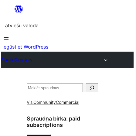
Pāriet
uz
Latviešu valodā
saturu
Iegūstiet WordPress
Plugin Directory
Meklēt
Visi
Community
Commercial
Spraudņa birka:
paid
subscriptions