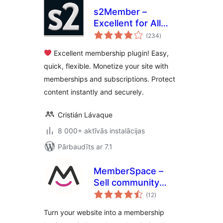
s2Member –
Excellent for All
vērtējumu
Kinds of
(234
)
kopsumma
Memberships,
Excellent membership plugin! Easy,
Content Restriction
quick, flexible. Monetize your site with
Paywalls & Member
memberships and subscriptions. Protect
Access
Subscriptions
content instantly and securely.
Cristián Lávaque
8 000+ aktīvās instalācijas
Pārbaudīts ar 7.1
MemberSpace –
Sell community
vērtējumu
access, content,
(12
)
kopsumma
online courses,
Turn your website into a membership
memberships and