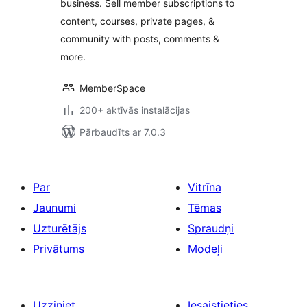
business. Sell member subscriptions to
paid subscriptions
content, courses, private pages, &
community with posts, comments &
more.
MemberSpace
200+ aktīvās instalācijas
Pārbaudīts ar 7.0.3
Par
Vitrīna
Jaunumi
Tēmas
Uzturētājs
Spraudņi
Privātums
Modeļi
Uzziniet
Iesaistieties