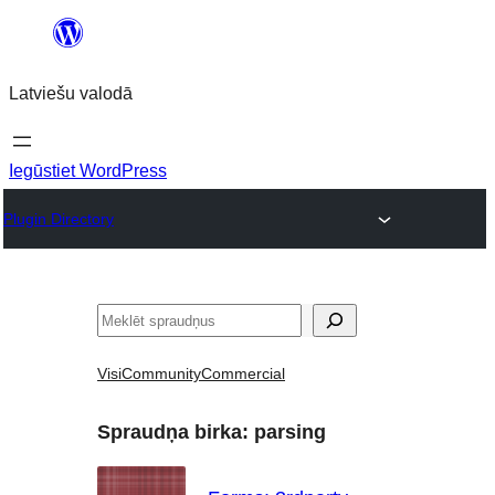
Pāriet
uz
Latviešu valodā
saturu
Iegūstiet WordPress
Plugin Directory
Meklēt
Visi
Community
Commercial
Spraudņa birka:
parsing