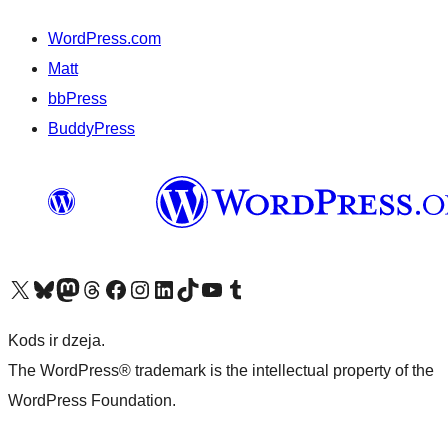
WordPress.com
Matt
bbPress
BuddyPress
Apmeklējiet mūsu X (agrāk Twitter) kontu
Apmeklējiet mūsu Bluesky kontu
Apmeklējiet mūsu Mastodon kontu
Apmeklējiet mūsu Threads kontu
Apmeklējiet mūsu Facebook lapu
Apmeklējiet mūsu Instagram kontu
Apmeklējiet mūsu LinkedIn kontu
Apmeklējiet mūsu TikTok kontu
Apmeklējiet mūsu YouTube kanālu
Apmeklējiet mūsu Tumblr kontu
Kods ir dzeja.
The WordPress® trademark is the intellectual property of the
WordPress Foundation.