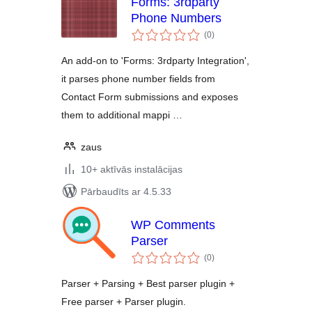
Forms: 3rdparty
Phone Numbers
vērtējumu
(0
)
kopsumma
An add-on to 'Forms: 3rdparty Integration',
it parses phone number fields from
Contact Form submissions and exposes
them to additional mappi …
zaus
10+ aktīvās instalācijas
Pārbaudīts ar 4.5.33
WP Comments
Parser
vērtējumu
(0
)
kopsumma
Parser + Parsing + Best parser plugin +
Free parser + Parser plugin.