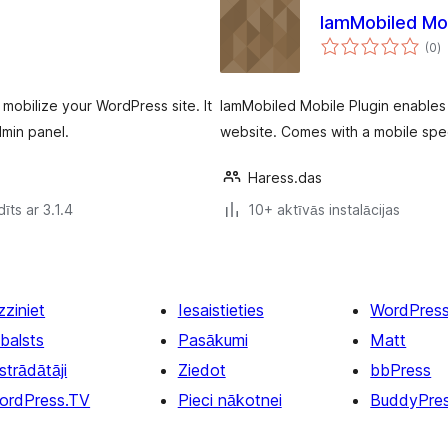
IamMobiled Mo
v
(0
)
k
mobilize your WordPress site. It
IamMobiled Mobile Plugin enables
dmin panel.
website. Comes with a mobile spec
Haress.das
īts ar 3.1.4
10+ aktīvās instalācijas
zziniet
Iesaistieties
WordPres
balsts
Pasākumi
Matt
strādātāji
Ziedot
bbPress
ordPress.TV
Pieci nākotnei
BuddyPre