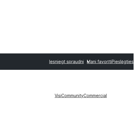
Iesniegt spraudni
Mani favorīti
Pieslēgties
Visi
Community
Commercial