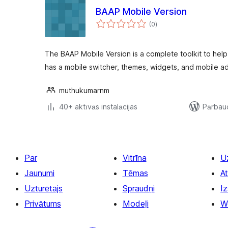
BAAP Mobile Version
vērtējumu
(0
)
kopsumma
The BAAP Mobile Version is a complete toolkit to help 
has a mobile switcher, themes, widgets, and mobile a
muthukumarnm
40+ aktīvās instalācijas
Pārbaud
Par
Vitrīna
U
Jaunumi
Tēmas
At
Uzturētājs
Spraudņi
Iz
Privātums
Modeļi
W