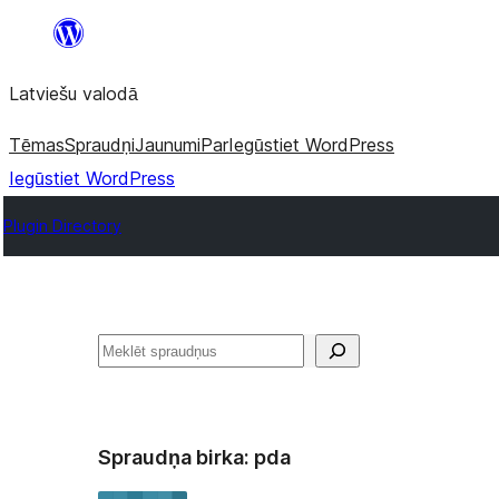
Pāriet
uz
Latviešu valodā
saturu
Tēmas
Spraudņi
Jaunumi
Par
Iegūstiet WordPress
Iegūstiet WordPress
Plugin Directory
Meklēt
Spraudņa birka:
pda