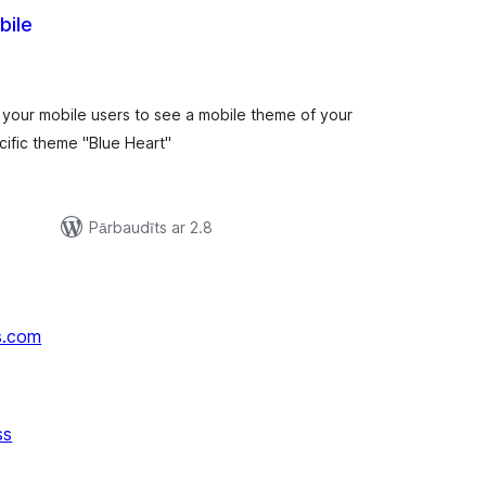
bile
ērtējumu
opsumma
 your mobile users to see a mobile theme of your
ific theme "Blue Heart"
Pārbaudīts ar 2.8
s.com
ss