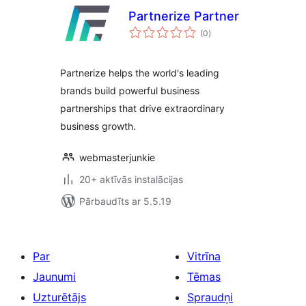
Partnerize Partner
vērtējumu
(0
)
kopsumma
Partnerize helps the world's leading
brands build powerful business
partnerships that drive extraordinary
business growth.
webmasterjunkie
20+ aktīvās instalācijas
Pārbaudīts ar 5.5.19
Par
Vitrīna
Jaunumi
Tēmas
Uzturētājs
Spraudņi