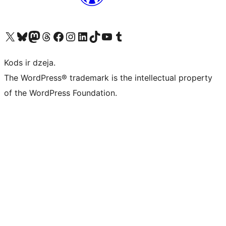
Apmeklējiet mūsu X (agrāk Twitter) kontu
Apmeklējiet mūsu Bluesky kontu
Apmeklējiet mūsu Mastodon kontu
Apmeklējiet mūsu Threads kontu
Apmeklējiet mūsu Facebook lapu
Apmeklējiet mūsu Instagram kontu
Apmeklējiet mūsu LinkedIn kontu
Apmeklējiet mūsu TikTok kontu
Apmeklējiet mūsu YouTube kanālu
Apmeklējiet mūsu Tumblr kontu
Kods ir dzeja.
The WordPress® trademark is the intellectual property
of the WordPress Foundation.