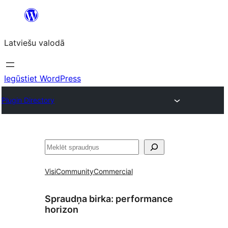
Pāriet
uz
Latviešu valodā
saturu
Iegūstiet WordPress
Plugin Directory
Meklēt
Visi
Community
Commercial
Spraudņa birka:
performance
horizon