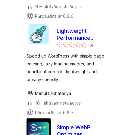
10+ aktīvās instalācijas
Pārbaudīts ar 6.9.6
Lightweight
Performance
vērtējumu
Optimizer
(0
)
kopsumma
Speed up WordPress with simple page
caching, lazy loading images, and
heartbeat control—lightweight and
privacy-friendly.
Mehul Lakhatariya
10+ aktīvās instalācijas
Pārbaudīts ar 6.8.7
Simple WebP
Optimizer