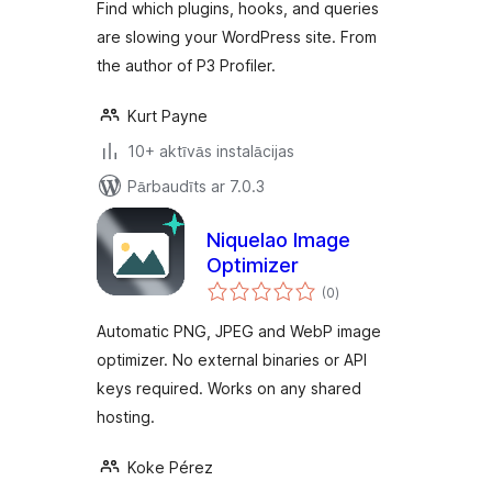
Find which plugins, hooks, and queries
are slowing your WordPress site. From
the author of P3 Profiler.
Kurt Payne
10+ aktīvās instalācijas
Pārbaudīts ar 7.0.3
Niquelao Image
Optimizer
vērtējumu
(0
)
kopsumma
Automatic PNG, JPEG and WebP image
optimizer. No external binaries or API
keys required. Works on any shared
hosting.
Koke Pérez