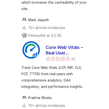
which increases the cacheability of your
site.
Mark Jaquith
10+ aktīvās instalācijas
Pārbaudīts ar 4.2.39
Core Web Vitals –
Real User
vērtējumu
Monitoring (RUM)
(0
)
kopsumma
Track Core Web Vitals (LCP, INP, CLS,
FCP, TTFB) from real users with
comprehensive analytics, GA4
integration, and performance insights.
Prakhar Bhatia
10+ aktīvās instalācijas