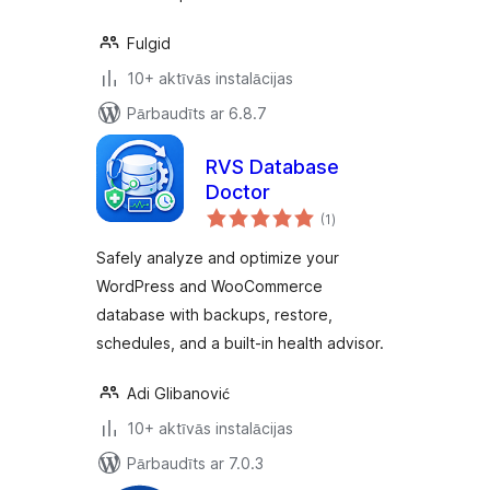
Fulgid
10+ aktīvās instalācijas
Pārbaudīts ar 6.8.7
RVS Database
Doctor
vērtējumu
(1
)
kopsumma
Safely analyze and optimize your
WordPress and WooCommerce
database with backups, restore,
schedules, and a built-in health advisor.
Adi Glibanović
10+ aktīvās instalācijas
Pārbaudīts ar 7.0.3