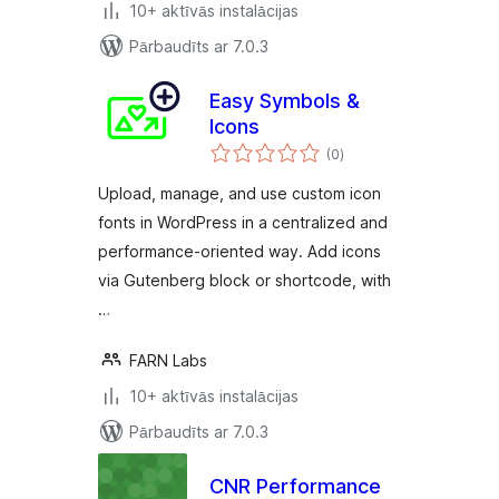
10+ aktīvās instalācijas
Pārbaudīts ar 7.0.3
Easy Symbols &
Icons
vērtējumu
(0
)
kopsumma
Upload, manage, and use custom icon
fonts in WordPress in a centralized and
performance-oriented way. Add icons
via Gutenberg block or shortcode, with
…
FARN Labs
10+ aktīvās instalācijas
Pārbaudīts ar 7.0.3
CNR Performance