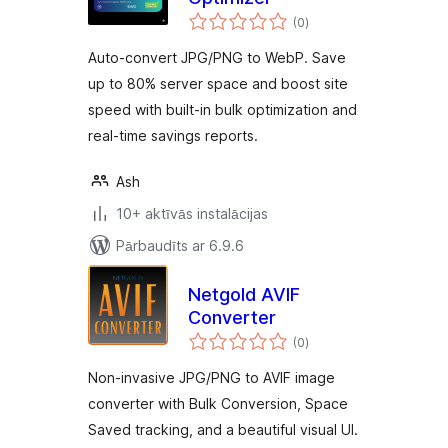
vērtējumu
(0
)
kopsumma
Auto-convert JPG/PNG to WebP. Save
up to 80% server space and boost site
speed with built-in bulk optimization and
real-time savings reports.
Ash
10+ aktīvās instalācijas
Pārbaudīts ar 6.9.6
Netgold AVIF
Converter
vērtējumu
(0
)
kopsumma
Non-invasive JPG/PNG to AVIF image
converter with Bulk Conversion, Space
Saved tracking, and a beautiful visual UI.