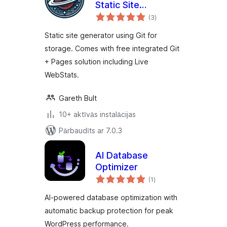
Static Site
vērtējumu
Generator, Git,
(3
)
kopsumma
Pages and Live
Static site generator using Git for
Stats
storage. Comes with free integrated Git
+ Pages solution including Live
WebStats.
Gareth Bult
10+ aktīvās instalācijas
Pārbaudīts ar 7.0.3
AI Database
Optimizer
vērtējumu
(1
)
kopsumma
AI-powered database optimization with
automatic backup protection for peak
WordPress performance.