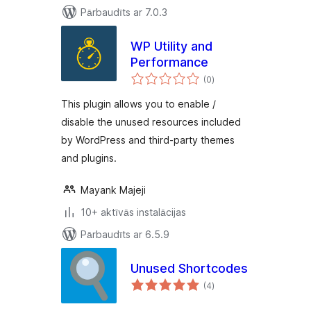
Pārbaudīts ar 7.0.3
WP Utility and
Performance
vērtējumu
(0
)
kopsumma
This plugin allows you to enable /
disable the unused resources included
by WordPress and third-party themes
and plugins.
Mayank Majeji
10+ aktīvās instalācijas
Pārbaudīts ar 6.5.9
Unused Shortcodes
vērtējumu
(4
)
kopsumma