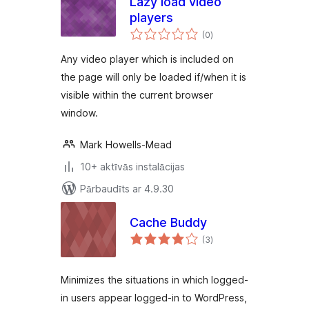
Lazy load video
players
vērtējumu
(0
)
kopsumma
Any video player which is included on
the page will only be loaded if/when it is
visible within the current browser
window.
Mark Howells-Mead
10+ aktīvās instalācijas
Pārbaudīts ar 4.9.30
Cache Buddy
vērtējumu
(3
)
kopsumma
Minimizes the situations in which logged-
in users appear logged-in to WordPress,