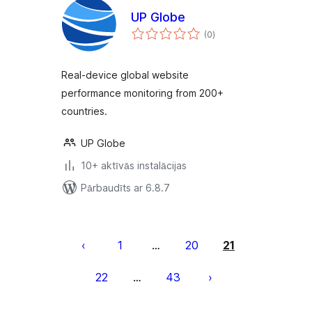
UP Globe
vērtējumu
(0
)
kopsumma
Real-device global website
performance monitoring from 200+
countries.
UP Globe
10+ aktīvās instalācijas
Pārbaudīts ar 6.8.7
Ziņu
numerācija
1
20
21
…
pēc
22
43
…
lappusēm