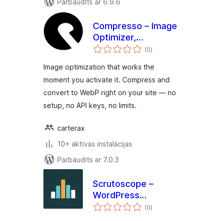
Pārbaudīts ar 6.9.6
Compresso – Image
Optimizer,
vērtējumu
Compress &
(0
)
kopsumma
Convert Images to
Image optimization that works the
WebP
moment you activate it. Compress and
convert to WebP right on your site — no
setup, no API keys, no limits.
carterax
10+ aktīvās instalācijas
Pārbaudīts ar 7.0.3
Scrutoscope –
WordPress
vērtējumu
Performance
(0
)
kopsumma
Profiler