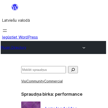
Pāriet
uz
Latviešu valodā
saturu
Iegūstiet WordPress
Plugin Directory
Meklēt
Visi
Community
Commercial
Spraudņa birka:
performance