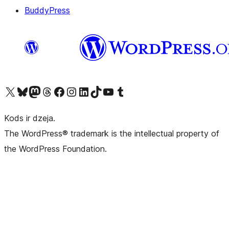
BuddyPress
Apmeklējiet mūsu X (agrāk Twitter) kontu
Apmeklējiet mūsu Bluesky kontu
Apmeklējiet mūsu Mastodon kontu
Apmeklējiet mūsu Threads kontu
Apmeklējiet mūsu Facebook lapu
Apmeklējiet mūsu Instagram kontu
Apmeklējiet mūsu LinkedIn kontu
Apmeklējiet mūsu TikTok kontu
Apmeklējiet mūsu YouTube kanālu
Apmeklējiet mūsu Tumblr kontu
Kods ir dzeja.
The WordPress® trademark is the intellectual property of
the WordPress Foundation.