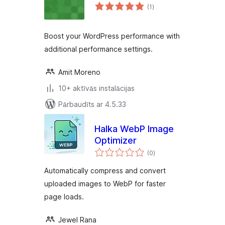
vērtējumu
(1
)
kopsumma
Boost your WordPress performance with
additional performance settings.
Amit Moreno
10+ aktīvās instalācijas
Pārbaudīts ar 4.5.33
Halka WebP Image
Optimizer
vērtējumu
(0
)
kopsumma
Automatically compress and convert
uploaded images to WebP for faster
page loads.
Jewel Rana