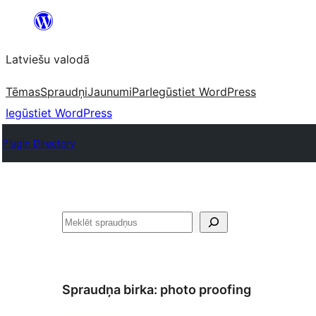
Pāriet
uz
Latviešu valodā
saturu
Tēmas
Spraudņi
Jaunumi
Par
Iegūstiet WordPress
Iegūstiet WordPress
Plugin Directory
Meklēt
Spraudņa birka:
photo proofing