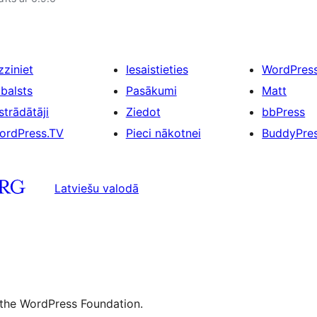
zziniet
Iesaistieties
WordPres
tbalsts
Pasākumi
Matt
strādātāji
Ziedot
bbPress
ordPress.TV
Pieci nākotnei
BuddyPre
Latviešu valodā
 the WordPress Foundation.