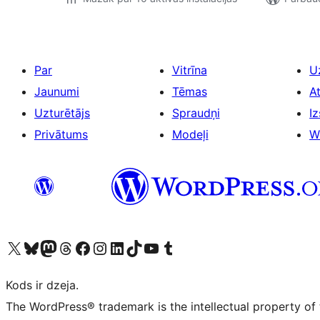
Par
Vitrīna
U
Jaunumi
Tēmas
A
Uzturētājs
Spraudņi
Iz
Privātums
Modeļi
W
Apmeklējiet mūsu X (agrāk Twitter) kontu
Apmeklējiet mūsu Bluesky kontu
Apmeklējiet mūsu Mastodon kontu
Apmeklējiet mūsu Threads kontu
Apmeklējiet mūsu Facebook lapu
Apmeklējiet mūsu Instagram kontu
Apmeklējiet mūsu LinkedIn kontu
Apmeklējiet mūsu TikTok kontu
Apmeklējiet mūsu YouTube kanālu
Apmeklējiet mūsu Tumblr kontu
Kods ir dzeja.
The WordPress® trademark is the intellectual property of