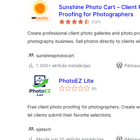
Sunshine Photo Cart – Client 
Proofing for Photographers
vērtējumu
(137
)
kopsumma
Create professional client photo galleries and photo pro
photography business. Sell photos directly to clients 
sunshinephotocart
1 000+ aktīvās instalācijas
Pārbaud
PhotoEZ Lite
vērtējumu
(0
)
kopsumma
Free client photo proofing for photographers. Create 
let clients submit their favorite selections.
ejstech
Mazāk par 10 aktīvās instalācijas
Pārbaud