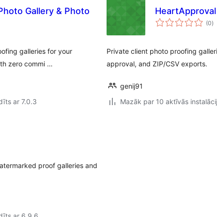
Photo Gallery & Photo
HeartApproval
v
(0
)
k
ofing galleries for your
Private client photo proofing galle
with zero commi …
approval, and ZIP/CSV exports.
genij91
īts ar 7.0.3
Mazāk par 10 aktīvās instalāci
watermarked proof galleries and
īts ar 6.9.6