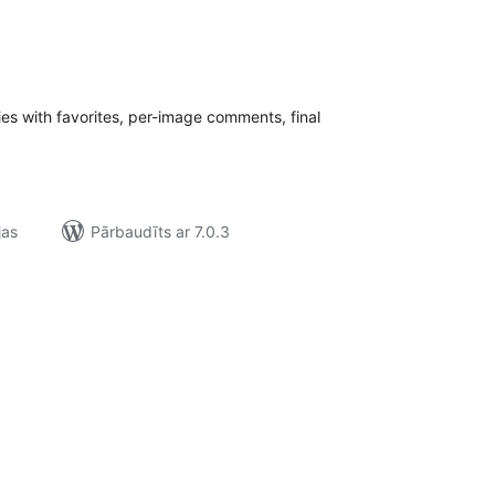
ērtējumu
opsumma
ries with favorites, per-image comments, final
jas
Pārbaudīts ar 7.0.3