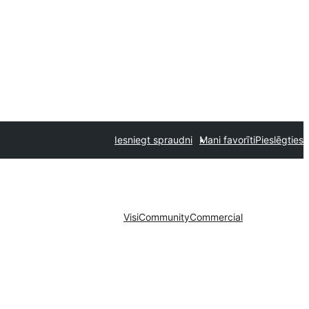
Iesniegt spraudni
Mani favorīti
Pieslēgties
Visi
Community
Commercial