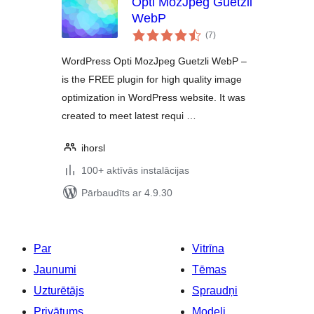
Opti MozJpeg Guetzli
WebP
vērtējumu
(7
)
kopsumma
WordPress Opti MozJpeg Guetzli WebP –
is the FREE plugin for high quality image
optimization in WordPress website. It was
created to meet latest requi …
ihorsl
100+ aktīvās instalācijas
Pārbaudīts ar 4.9.30
Par
Vitrīna
Jaunumi
Tēmas
Uzturētājs
Spraudņi
Privātums
Modeļi