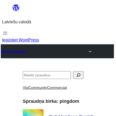
Pāriet
uz
Latviešu valodā
saturu
Iegūstiet WordPress
Plugin Directory
Meklēt
Visi
Community
Commercial
Spraudņa birka:
pingdom