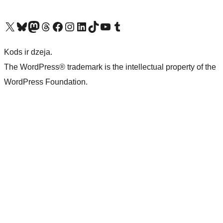
Apmeklējiet mūsu X (agrāk Twitter) kontu
Apmeklējiet mūsu Bluesky kontu
Apmeklējiet mūsu Mastodon kontu
Apmeklējiet mūsu Threads kontu
Apmeklējiet mūsu Facebook lapu
Apmeklējiet mūsu Instagram kontu
Apmeklējiet mūsu LinkedIn kontu
Apmeklējiet mūsu TikTok kontu
Apmeklējiet mūsu YouTube kanālu
Apmeklējiet mūsu Tumblr kontu
Kods ir dzeja.
The WordPress® trademark is the intellectual property of the
WordPress Foundation.