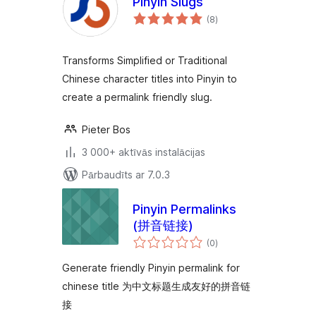
Pinyin Slugs
vērtējumu
(8
)
kopsumma
Transforms Simplified or Traditional
Chinese character titles into Pinyin to
create a permalink friendly slug.
Pieter Bos
3 000+ aktīvās instalācijas
Pārbaudīts ar 7.0.3
Pinyin Permalinks
(拼音链接)
vērtējumu
(0
)
kopsumma
Generate friendly Pinyin permalink for
chinese title 为中文标题生成友好的拼音链
接