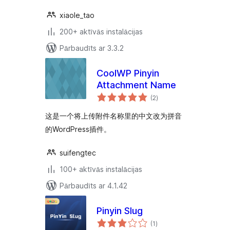
xiaole_tao
200+ aktīvās instalācijas
Pārbaudīts ar 3.3.2
CoolWP Pinyin
Attachment Name
vērtējumu
(2
)
kopsumma
这是一个将上传附件名称里的中文改为拼音
的WordPress插件。
suifengtec
100+ aktīvās instalācijas
Pārbaudīts ar 4.1.42
Pinyin Slug
vērtējumu
(1
)
kopsumma