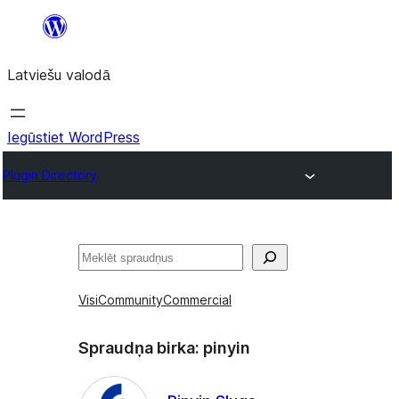
Pāriet
uz
Latviešu valodā
saturu
Iegūstiet WordPress
Plugin Directory
Meklēt
Visi
Community
Commercial
Spraudņa birka:
pinyin