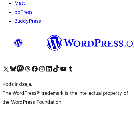
Matt
bbPress
BuddyPress
Apmeklējiet mūsu X (agrāk Twitter) kontu
Apmeklējiet mūsu Bluesky kontu
Apmeklējiet mūsu Mastodon kontu
Apmeklējiet mūsu Threads kontu
Apmeklējiet mūsu Facebook lapu
Apmeklējiet mūsu Instagram kontu
Apmeklējiet mūsu LinkedIn kontu
Apmeklējiet mūsu TikTok kontu
Apmeklējiet mūsu YouTube kanālu
Apmeklējiet mūsu Tumblr kontu
Kods ir dzeja.
The WordPress® trademark is the intellectual property of
the WordPress Foundation.