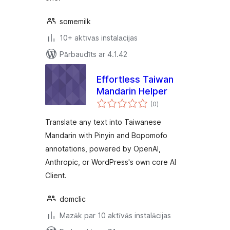
somemilk
10+ aktīvās instalācijas
Pārbaudīts ar 4.1.42
Effortless Taiwan
Mandarin Helper
vērtējumu
(0
)
kopsumma
Translate any text into Taiwanese
Mandarin with Pinyin and Bopomofo
annotations, powered by OpenAI,
Anthropic, or WordPress's own core AI
Client.
domclic
Mazāk par 10 aktīvās instalācijas