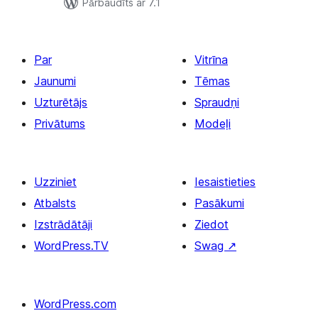
Pārbaudīts ar 7.1
Par
Vitrīna
Jaunumi
Tēmas
Uzturētājs
Spraudņi
Privātums
Modeļi
Uzziniet
Iesaistieties
Atbalsts
Pasākumi
Izstrādātāji
Ziedot
WordPress.TV
Swag
↗
WordPress.com