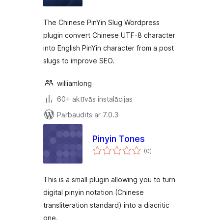
The Chinese PinYin Slug Wordpress
plugin convert Chinese UTF-8 character
into English PinYin character from a post
slugs to improve SEO.
williamlong
60+ aktīvās instalācijas
Pārbaudīts ar 7.0.3
Pinyin Tones
vērtējumu
(0
)
kopsumma
This is a small plugin allowing you to turn
digital pinyin notation (Chinese
transliteration standard) into a diacritic
one.