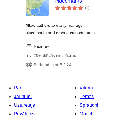
Placemarks
vērtējumu
(1
)
kopsumma
Allow authors to easily manage
placemarks and embed custom maps.
Nagmay
20+ aktīvās instalācijas
Pārbaudīts ar 5.2.24
Par
Vitrīna
Jaunumi
Tēmas
Uzturētājs
Spraudņi
Privātums
Modeļi