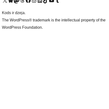
Apmeklējiet mūsu X (agrāk Twitter) kontu
Apmeklējiet mūsu Bluesky kontu
Apmeklējiet mūsu Mastodon kontu
Apmeklējiet mūsu Threads kontu
Apmeklējiet mūsu Facebook lapu
Apmeklējiet mūsu Instagram kontu
Apmeklējiet mūsu LinkedIn kontu
Apmeklējiet mūsu TikTok kontu
Apmeklējiet mūsu YouTube kanālu
Apmeklējiet mūsu Tumblr kontu
Kods ir dzeja.
The WordPress® trademark is the intellectual property of the
WordPress Foundation.