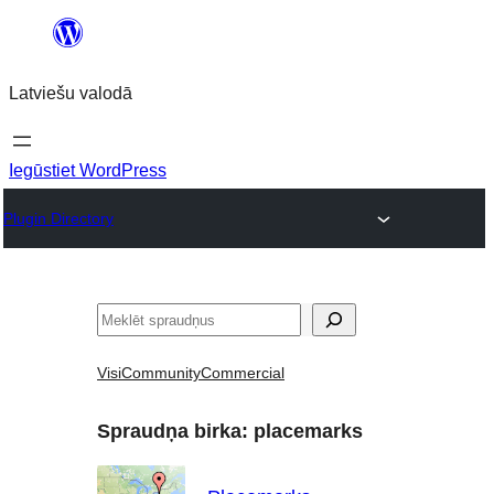
Pāriet
uz
Latviešu valodā
saturu
Iegūstiet WordPress
Plugin Directory
Meklēt
Visi
Community
Commercial
Spraudņa birka:
placemarks