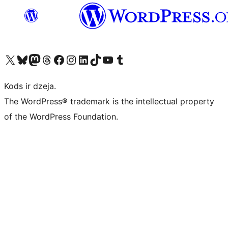
Apmeklējiet mūsu X (agrāk Twitter) kontu
Apmeklējiet mūsu Bluesky kontu
Apmeklējiet mūsu Mastodon kontu
Apmeklējiet mūsu Threads kontu
Apmeklējiet mūsu Facebook lapu
Apmeklējiet mūsu Instagram kontu
Apmeklējiet mūsu LinkedIn kontu
Apmeklējiet mūsu TikTok kontu
Apmeklējiet mūsu YouTube kanālu
Apmeklējiet mūsu Tumblr kontu
Kods ir dzeja.
The WordPress® trademark is the intellectual property
of the WordPress Foundation.