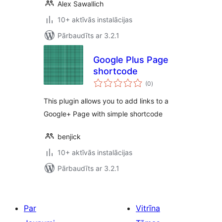
Alex Sawallich
10+ aktīvās instalācijas
Pārbaudīts ar 3.2.1
Google Plus Page
shortcode
vērtējumu
(0
)
kopsumma
This plugin allows you to add links to a
Google+ Page with simple shortcode
benjick
10+ aktīvās instalācijas
Pārbaudīts ar 3.2.1
Par
Vitrīna