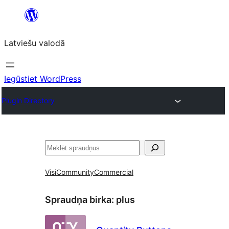
Pāriet
uz
Latviešu valodā
saturu
Iegūstiet WordPress
Plugin Directory
Meklēt
Visi
Community
Commercial
Spraudņa birka:
plus