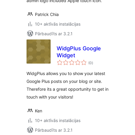
admin logo included Apple touch icon.
Patrick Chia
10+ aktīvās instalācijas
Pārbaudīts ar 3.2.1
WidgPlus Google
Widget
vērtējumu
(0
)
kopsumma
WidgPlus allows you to show your latest
Google Plus posts on your blog or site.
Therefore its a great opportunity to get in
touch with your visitors!
Ken
10+ aktīvās instalācijas
Pārbaudīts ar 3.2.1