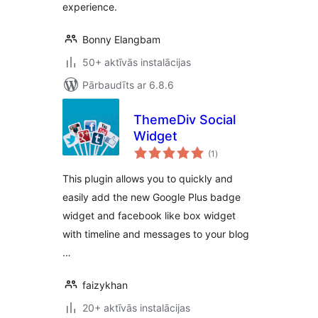
experience.
Bonny Elangbam
50+ aktīvās instalācijas
Pārbaudīts ar 6.8.6
ThemeDiv Social
Widget
vērtējumu
(1
)
kopsumma
This plugin allows you to quickly and
easily add the new Google Plus badge
widget and facebook like box widget
with timeline and messages to your blog
…
faizykhan
20+ aktīvās instalācijas