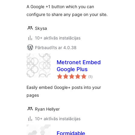
A Google +1 button which you can
configure to share any page on your site.
Skysa
10+ aktīvās instalācijas
Pārbaudīts ar 4.0.38
Metronet Embed
Google Plus
vērtējumu
(1
)
kopsumma
Easily embed Google+ posts into your
pages
Ryan Hellyer
10+ aktīvās instalācijas
Formidable