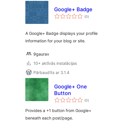
Google+ Badge
vērtējumu
(0
)
kopsumma
A Google+ Badge displays your profile
information for your blog or site.
9gaurav
10+ aktīvās instalācijas
Pārbaudīts ar 3.1.4
Google+ One
Button
vērtējumu
(0
)
kopsumma
Provides a +1 button from Google+
beneath each post/page.