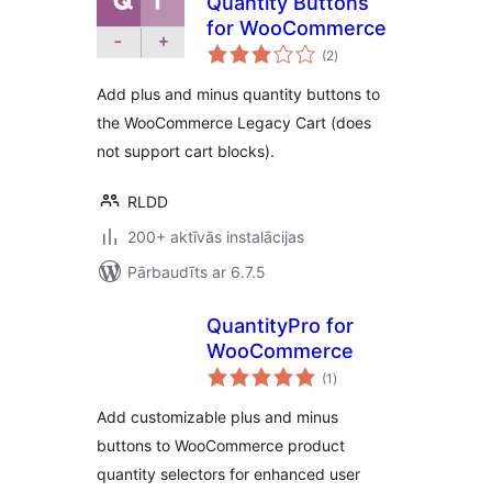
Quantity Buttons
for WooCommerce
vērtējumu
(2
)
kopsumma
Add plus and minus quantity buttons to
the WooCommerce Legacy Cart (does
not support cart blocks).
RLDD
200+ aktīvās instalācijas
Pārbaudīts ar 6.7.5
QuantityPro for
WooCommerce
vērtējumu
(1
)
kopsumma
Add customizable plus and minus
buttons to WooCommerce product
quantity selectors for enhanced user