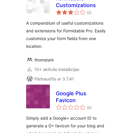
Customizations
vērtējumu
(2
)
kopsumma
A compendium of useful customizations
and extensions for Formidable Pro. Easily
customize your form fields from one
location.
thomstark
10+ aktīvās instalācijas
Pārbaudīts ar 3.7.41
Google Plus
Favicon
vērtējumu
(0
)
kopsumma
Simply add a Google+ account ID to
generate a G+ favicon for your blog and