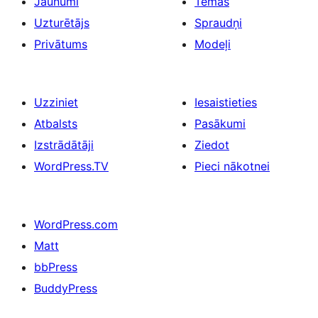
Jaunumi
Tēmas
Uzturētājs
Spraudņi
Privātums
Modeļi
Uzziniet
Iesaistieties
Atbalsts
Pasākumi
Izstrādātāji
Ziedot
WordPress.TV
Pieci nākotnei
WordPress.com
Matt
bbPress
BuddyPress