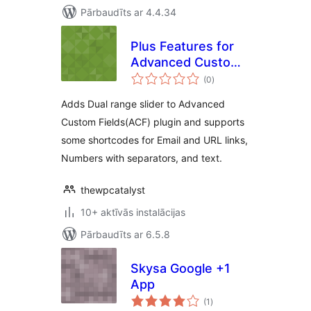
Pārbaudīts ar 4.4.34
Plus Features for
Advanced Custom
vērtējumu
Fields
(0
)
kopsumma
Adds Dual range slider to Advanced
Custom Fields(ACF) plugin and supports
some shortcodes for Email and URL links,
Numbers with separators, and text.
thewpcatalyst
10+ aktīvās instalācijas
Pārbaudīts ar 6.5.8
Skysa Google +1
App
vērtējumu
(1
)
kopsumma