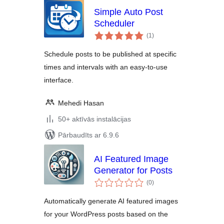
Simple Auto Post
Scheduler
vērtējumu
(1
)
kopsumma
Schedule posts to be published at specific
times and intervals with an easy-to-use
interface.
Mehedi Hasan
50+ aktīvās instalācijas
Pārbaudīts ar 6.9.6
AI Featured Image
Generator for Posts
vērtējumu
(0
)
kopsumma
Automatically generate AI featured images
for your WordPress posts based on the