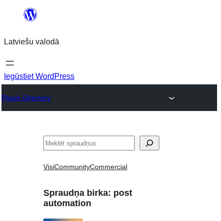
Pāriet
uz
Latviešu valodā
saturu
Iegūstiet WordPress
Plugin Directory
Meklēt
Visi
Community
Commercial
Spraudņa birka:
post
automation