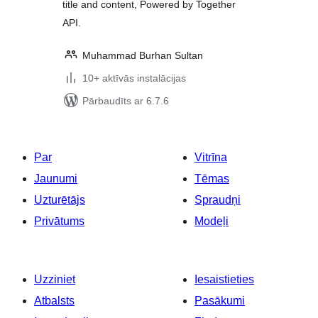
title and content, Powered by Together
API.
Muhammad Burhan Sultan
10+ aktīvās instalācijas
Pārbaudīts ar 6.7.6
Par
Vitrīna
Jaunumi
Tēmas
Uzturētājs
Spraudņi
Privātums
Modeļi
Uzziniet
Iesaistieties
Atbalsts
Pasākumi