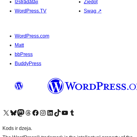
Izstrādātāji
Ziedot
WordPress.TV
Swag
↗
WordPress.com
Matt
bbPress
BuddyPress
Apmeklējiet mūsu X (agrāk Twitter) kontu
Apmeklējiet mūsu Bluesky kontu
Apmeklējiet mūsu Mastodon kontu
Apmeklējiet mūsu Threads kontu
Apmeklējiet mūsu Facebook lapu
Apmeklējiet mūsu Instagram kontu
Apmeklējiet mūsu LinkedIn kontu
Apmeklējiet mūsu TikTok kontu
Apmeklējiet mūsu YouTube kanālu
Apmeklējiet mūsu Tumblr kontu
Kods ir dzeja.