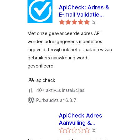
ApiCheck: Adres &
E-mail Validatie
vērtējumu
voor
(3
)
kopsumma
WooCommerce
Met onze geavanceerde adres API
worden adresgegevens moeiteloos
ingevuld, terwijl ook het e-mailadres van
gebruikers nauwkeurig wordt
geverifieerd.
apicheck
40+ aktīvās instalācijas
Pārbaudīts ar 6.8.7
ApiCheck Adres
Aanvulling &
vērtējumu
Validatie voor
(0
)
kopsumma
Contact Form 7