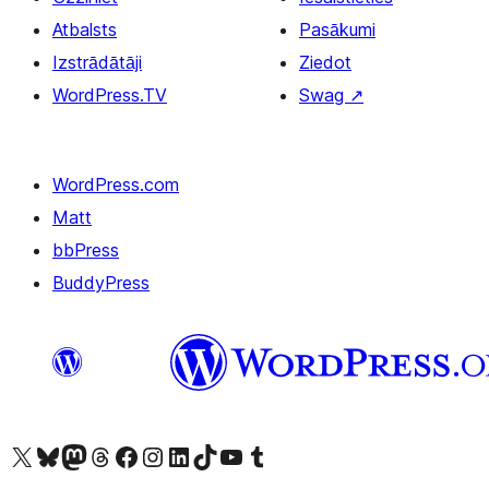
Atbalsts
Pasākumi
Izstrādātāji
Ziedot
WordPress.TV
Swag
↗
WordPress.com
Matt
bbPress
BuddyPress
Apmeklējiet mūsu X (agrāk Twitter) kontu
Apmeklējiet mūsu Bluesky kontu
Apmeklējiet mūsu Mastodon kontu
Apmeklējiet mūsu Threads kontu
Apmeklējiet mūsu Facebook lapu
Apmeklējiet mūsu Instagram kontu
Apmeklējiet mūsu LinkedIn kontu
Apmeklējiet mūsu TikTok kontu
Apmeklējiet mūsu YouTube kanālu
Apmeklējiet mūsu Tumblr kontu