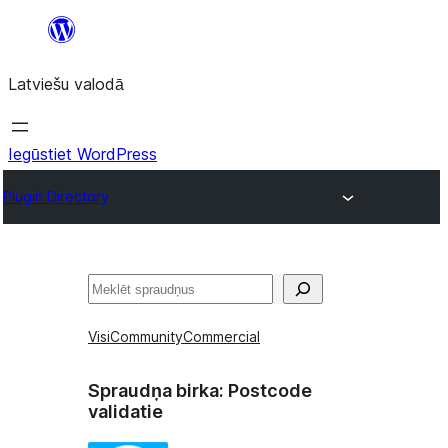
Pāriet
uz
Latviešu valodā
saturu
Iegūstiet WordPress
Plugin Directory
Meklēt
Visi
Community
Commercial
Spraudņa birka:
Postcode
validatie