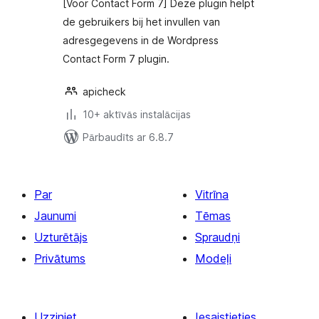
[Voor Contact Form 7] Deze plugin helpt
de gebruikers bij het invullen van
adresgegevens in de Wordpress
Contact Form 7 plugin.
apicheck
10+ aktīvās instalācijas
Pārbaudīts ar 6.8.7
Par
Vitrīna
Jaunumi
Tēmas
Uzturētājs
Spraudņi
Privātums
Modeļi
Uzziniet
Iesaistieties