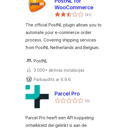
PostNL for
WooCommerce
vērtējumu
(41
)
kopsumma
The official PostNL plugin allows you to
automate your e-commerce order
process. Covering shipping services
from PostNL Netherlands and Belgium.
PostNL
3 000+ aktīvās instalācijas
Pārbaudīts ar 6.9.6
Parcel Pro
vērtējumu
(0
)
kopsumma
Parcel Pro heeft een API koppeling
ontwikkeld die gelinkt is aan de