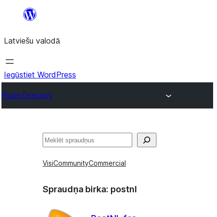
Pāriet
uz
Latviešu valodā
saturu
Iegūstiet WordPress
Plugin Directory
Meklēt
Visi
Community
Commercial
Spraudņa birka:
postnl