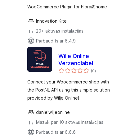
WooCommerce Plugin for Flora@home
Innovation Kite
20+ aktīvās instalācijas
Pārbaudīts ar 6.4.9
Wilje Online
Verzendlabel
vērtējumu
(0
)
kopsumma
Connect your Woocommerce shop with
the PostNL API using this simple solution
provided by Wilje Online!
danielwiljeonline
Mazāk par 10 aktīvās instalācijas
Pārbaudīts ar 6.6.6