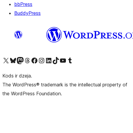
bbPress
BuddyPress
Apmeklējiet mūsu X (agrāk Twitter) kontu
Apmeklējiet mūsu Bluesky kontu
Apmeklējiet mūsu Mastodon kontu
Apmeklējiet mūsu Threads kontu
Apmeklējiet mūsu Facebook lapu
Apmeklējiet mūsu Instagram kontu
Apmeklējiet mūsu LinkedIn kontu
Apmeklējiet mūsu TikTok kontu
Apmeklējiet mūsu YouTube kanālu
Apmeklējiet mūsu Tumblr kontu
Kods ir dzeja.
The WordPress® trademark is the intellectual property of
the WordPress Foundation.