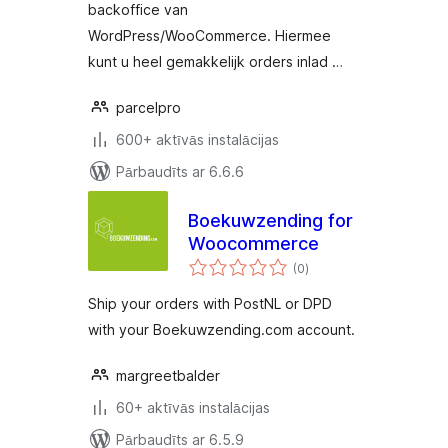
backoffice van
WordPress/WooCommerce. Hiermee
kunt u heel gemakkelijk orders inlad …
parcelpro
600+ aktīvās instalācijas
Pārbaudīts ar 6.6.6
Boekuwzending for
Woocommerce
vērtējumu
(0
)
kopsumma
Ship your orders with PostNL or DPD
with your Boekuwzending.com account.
margreetbalder
60+ aktīvās instalācijas
Pārbaudīts ar 6.5.9