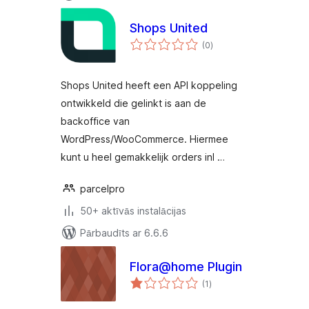
Shops United
vērtējumu
(0
)
kopsumma
Shops United heeft een API koppeling
ontwikkeld die gelinkt is aan de
backoffice van
WordPress/WooCommerce. Hiermee
kunt u heel gemakkelijk orders inl …
parcelpro
50+ aktīvās instalācijas
Pārbaudīts ar 6.6.6
Flora@home Plugin
vērtējumu
(1
)
kopsumma