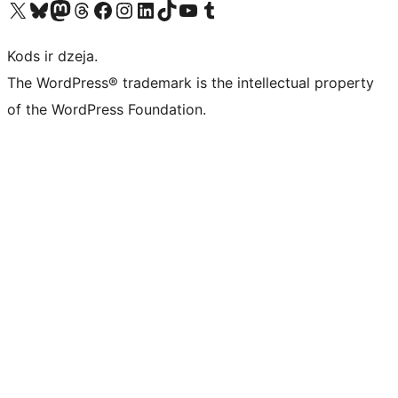
Apmeklējiet mūsu X (agrāk Twitter) kontu
Apmeklējiet mūsu Bluesky kontu
Apmeklējiet mūsu Mastodon kontu
Apmeklējiet mūsu Threads kontu
Apmeklējiet mūsu Facebook lapu
Apmeklējiet mūsu Instagram kontu
Apmeklējiet mūsu LinkedIn kontu
Apmeklējiet mūsu TikTok kontu
Apmeklējiet mūsu YouTube kanālu
Apmeklējiet mūsu Tumblr kontu
Kods ir dzeja.
The WordPress® trademark is the intellectual property
of the WordPress Foundation.