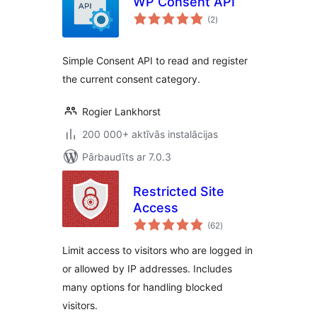
WP Consent API
vērtējumu
(2
)
kopsumma
Simple Consent API to read and register
the current consent category.
Rogier Lankhorst
200 000+ aktīvās instalācijas
Pārbaudīts ar 7.0.3
Restricted Site
Access
vērtējumu
(62
)
kopsumma
Limit access to visitors who are logged in
or allowed by IP addresses. Includes
many options for handling blocked
visitors.