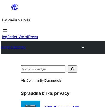
Pāriet
uz
Latviešu valodā
saturu
Iegūstiet WordPress
Plugin Directory
Meklēt
Visi
Community
Commercial
Spraudņa birka:
privacy