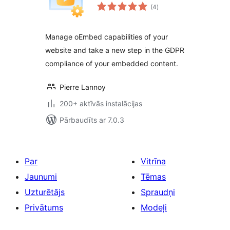
vērtējumu
(4
)
kopsumma
Manage oEmbed capabilities of your
website and take a new step in the GDPR
compliance of your embedded content.
Pierre Lannoy
200+ aktīvās instalācijas
Pārbaudīts ar 7.0.3
Par
Vitrīna
Jaunumi
Tēmas
Uzturētājs
Spraudņi
Privātums
Modeļi