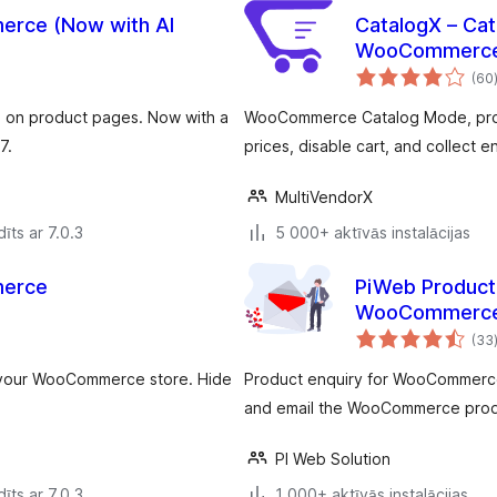
erce (Now with AI
CatalogX – Cat
WooCommerc
(60
n on product pages. Now with a
WooCommerce Catalog Mode, produ
7.
prices, disable cart, and collect en
MultiVendorX
īts ar 7.0.3
5 000+ aktīvās instalācijas
merce
PiWeb Product 
WooCommerc
(33
o your WooCommerce store. Hide
Product enquiry for WooCommerce 
and email the WooCommerce produ
PI Web Solution
īts ar 7.0.3
1 000+ aktīvās instalācijas