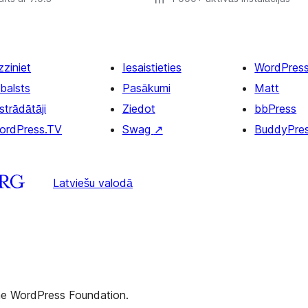
zziniet
Iesaistieties
WordPres
balsts
Pasākumi
Matt
strādātāji
Ziedot
bbPress
ordPress.TV
Swag
↗
BuddyPre
Latviešu valodā
the WordPress Foundation.