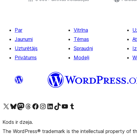
Par
Vitrīna
U
Jaunumi
Tēmas
At
Uzturētājs
Spraudņi
Iz
Privātums
Modeļi
W
Apmeklējiet mūsu X (agrāk Twitter) kontu
Apmeklējiet mūsu Bluesky kontu
Apmeklējiet mūsu Mastodon kontu
Apmeklējiet mūsu Threads kontu
Apmeklējiet mūsu Facebook lapu
Apmeklējiet mūsu Instagram kontu
Apmeklējiet mūsu LinkedIn kontu
Apmeklējiet mūsu TikTok kontu
Apmeklējiet mūsu YouTube kanālu
Apmeklējiet mūsu Tumblr kontu
Kods ir dzeja.
The WordPress® trademark is the intellectual property of 