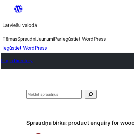
Pāriet
uz
Latviešu valodā
saturu
Tēmas
Spraudņi
Jaunumi
Par
Iegūstiet WordPress
Iegūstiet WordPress
Plugin Directory
Meklēt
Spraudņa birka:
product enquiry for wo