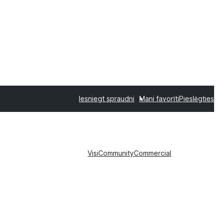
Iesniegt spraudni
Mani favorīti
Pieslēgties
Visi
Community
Commercial