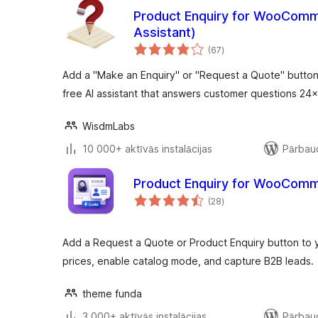
Product Enquiry for WooComm
Assistant)
vērtējumu
(67
)
kopsumma
Add a "Make an Enquiry" or "Request a Quote" butto
free AI assistant that answers customer questions 24×
WisdmLabs
10 000+ aktīvās instalācijas
Pārbaud
Product Enquiry for WooCom
vērtējumu
(28
)
kopsumma
Add a Request a Quote or Product Enquiry button t
prices, enable catalog mode, and capture B2B leads.
theme funda
3 000+ aktīvās instalācijas
Pārbaud