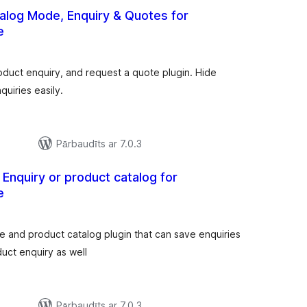
alog Mode, Enquiry & Quotes for
e
vērtējumu
)
kopsumma
ct enquiry, and request a quote plugin. Hide
quiries easily.
Pārbaudīts ar 7.0.3
Enquiry or product catalog for
e
vērtējumu
)
kopsumma
and product catalog plugin that can save enquiries
ct enquiry as well
Pārbaudīts ar 7.0.3