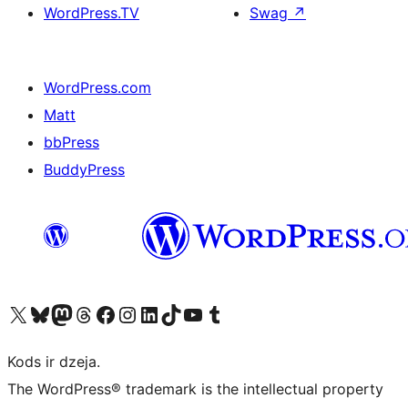
WordPress.TV
Swag
↗
WordPress.com
Matt
bbPress
BuddyPress
Apmeklējiet mūsu X (agrāk Twitter) kontu
Apmeklējiet mūsu Bluesky kontu
Apmeklējiet mūsu Mastodon kontu
Apmeklējiet mūsu Threads kontu
Apmeklējiet mūsu Facebook lapu
Apmeklējiet mūsu Instagram kontu
Apmeklējiet mūsu LinkedIn kontu
Apmeklējiet mūsu TikTok kontu
Apmeklējiet mūsu YouTube kanālu
Apmeklējiet mūsu Tumblr kontu
Kods ir dzeja.
The WordPress® trademark is the intellectual property