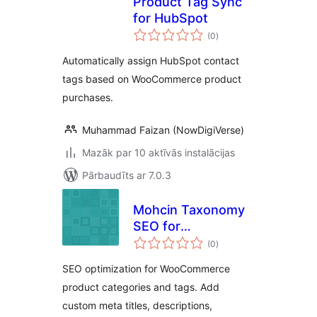
Product Tag Sync
for HubSpot
vērtējumu
(0
)
kopsumma
Automatically assign HubSpot contact
tags based on WooCommerce product
purchases.
Muhammad Faizan (NowDigiVerse)
Mazāk par 10 aktīvās instalācijas
Pārbaudīts ar 7.0.3
Mohcin Taxonomy
SEO for
vērtējumu
WooCommerce
(0
)
kopsumma
SEO optimization for WooCommerce
product categories and tags. Add
custom meta titles, descriptions,