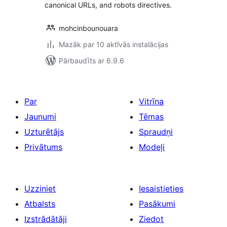
canonical URLs, and robots directives.
mohcinbounouara
Mazāk par 10 aktīvās instalācijas
Pārbaudīts ar 6.9.6
Par
Vitrīna
Jaunumi
Tēmas
Uzturētājs
Spraudņi
Privātums
Modeļi
Uzziniet
Iesaistieties
Atbalsts
Pasākumi
Izstrādātāji
Ziedot