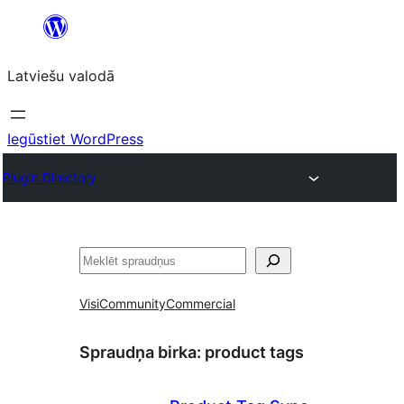
Pāriet
uz
Latviešu valodā
saturu
Iegūstiet WordPress
Plugin Directory
Meklēt
Visi
Community
Commercial
Spraudņa birka:
product tags