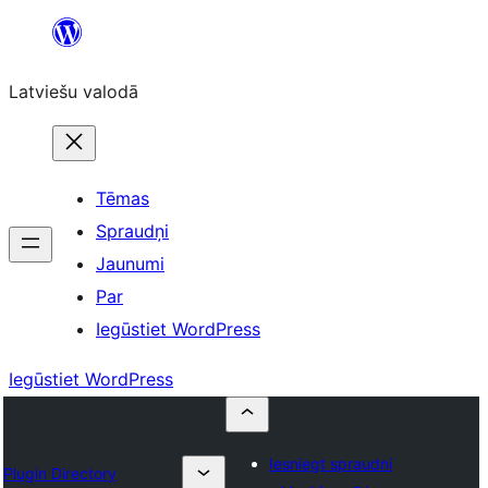
Pāriet
uz
Latviešu valodā
saturu
Tēmas
Spraudņi
Jaunumi
Par
Iegūstiet WordPress
Iegūstiet WordPress
Iesniegt spraudni
Plugin Directory