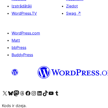
Izstrādātāji
Ziedot
WordPress.TV
Swag
↗
WordPress.com
Matt
bbPress
BuddyPress
Apmeklējiet mūsu X (agrāk Twitter) kontu
Apmeklējiet mūsu Bluesky kontu
Apmeklējiet mūsu Mastodon kontu
Apmeklējiet mūsu Threads kontu
Apmeklējiet mūsu Facebook lapu
Apmeklējiet mūsu Instagram kontu
Apmeklējiet mūsu LinkedIn kontu
Apmeklējiet mūsu TikTok kontu
Apmeklējiet mūsu YouTube kanālu
Apmeklējiet mūsu Tumblr kontu
Kods ir dzeja.