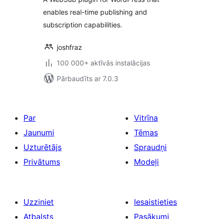
enables real-time publishing and
subscription capabilities.
joshfraz
100 000+ aktīvās instalācijas
Pārbaudīts ar 7.0.3
Par
Vitrīna
Jaunumi
Tēmas
Uzturētājs
Spraudņi
Privātums
Modeļi
Uzziniet
Iesaistieties
Atbalsts
Pasākumi