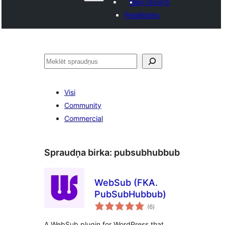
Mani favorīti
Pieslēgties
Meklēt
Visi
Community
Commercial
Spraudņa birka:
pubsubhubbub
WebSub (FKA.
PubSubHubbub)
vērtējumu
(6
)
kopsumma
A WebSub plugin for WordPress that