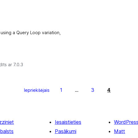
 using a Query Loop variation,
īts ar 7.0.3
1
3
4
Iepriekšējais
…
zziniet
Iesaistieties
WordPres
balsts
Pasākumi
Matt