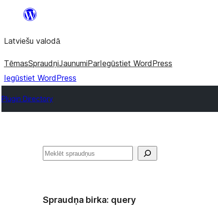
Pāriet
uz
Latviešu valodā
saturu
Tēmas
Spraudņi
Jaunumi
Par
Iegūstiet WordPress
Iegūstiet WordPress
Plugin Directory
Meklēt
Spraudņa birka:
query