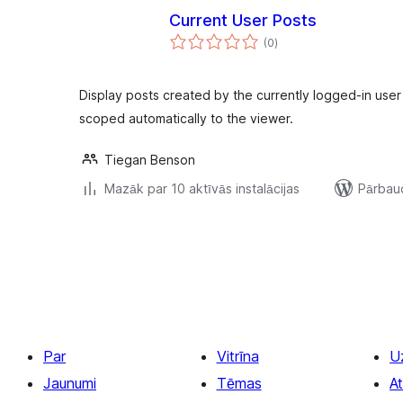
Current User Posts
vērtējumu
(0
)
kopsumma
Display posts created by the currently logged-in user
scoped automatically to the viewer.
Tiegan Benson
Mazāk par 10 aktīvās instalācijas
Pārbaud
Ziņu
numerācija
pēc
lappusēm
Par
Vitrīna
U
Jaunumi
Tēmas
At