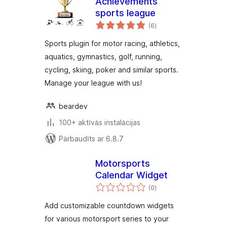
Achievements
sports league
vērtējumu
(6
)
kopsumma
Sports plugin for motor racing, athletics,
aquatics, gymnastics, golf, running,
cycling, skiing, poker and similar sports.
Manage your league with us!
beardev
100+ aktīvās instalācijas
Pārbaudīts ar 6.8.7
Motorsports
Calendar Widget
vērtējumu
(0
)
kopsumma
Add customizable countdown widgets
for various motorsport series to your