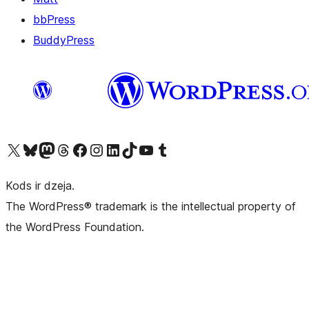
bbPress
BuddyPress
Apmeklējiet mūsu X (agrāk Twitter) kontu
Apmeklējiet mūsu Bluesky kontu
Apmeklējiet mūsu Mastodon kontu
Apmeklējiet mūsu Threads kontu
Apmeklējiet mūsu Facebook lapu
Apmeklējiet mūsu Instagram kontu
Apmeklējiet mūsu LinkedIn kontu
Apmeklējiet mūsu TikTok kontu
Apmeklējiet mūsu YouTube kanālu
Apmeklējiet mūsu Tumblr kontu
Kods ir dzeja.
The WordPress® trademark is the intellectual property of
the WordPress Foundation.