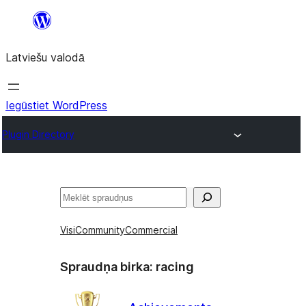
Pāriet
uz
Latviešu valodā
saturu
Iegūstiet WordPress
Plugin Directory
Meklēt
Visi
Community
Commercial
Spraudņa birka:
racing