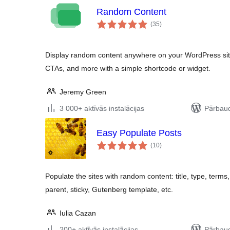
Random Content
vērtējumu
(35
)
kopsumma
Display random content anywhere on your WordPress site
CTAs, and more with a simple shortcode or widget.
Jeremy Green
3 000+ aktīvās instalācijas
Pārbaud
Easy Populate Posts
vērtējumu
(10
)
kopsumma
Populate the sites with random content: title, type, terms
parent, sticky, Gutenberg template, etc.
Iulia Cazan
200+ aktīvās instalācijas
Pārbaud