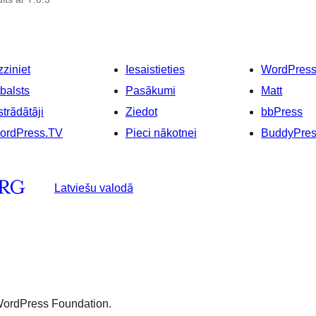
ziniet
Iesaistieties
WordPres
balsts
Pasākumi
Matt
strādātāji
Ziedot
bbPress
ordPress.TV
Pieci nākotnei
BuddyPre
Latviešu valodā
 WordPress Foundation.