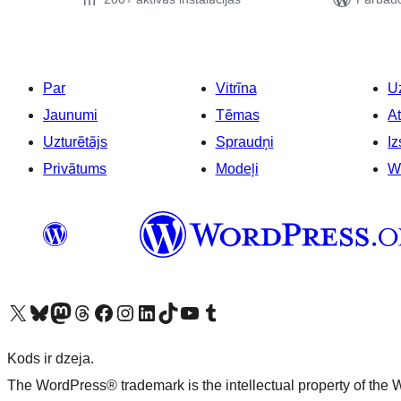
Par
Vitrīna
Uz
Jaunumi
Tēmas
At
Uzturētājs
Spraudņi
Iz
Privātums
Modeļi
W
Apmeklējiet mūsu X (agrāk Twitter) kontu
Apmeklējiet mūsu Bluesky kontu
Apmeklējiet mūsu Mastodon kontu
Apmeklējiet mūsu Threads kontu
Apmeklējiet mūsu Facebook lapu
Apmeklējiet mūsu Instagram kontu
Apmeklējiet mūsu LinkedIn kontu
Apmeklējiet mūsu TikTok kontu
Apmeklējiet mūsu YouTube kanālu
Apmeklējiet mūsu Tumblr kontu
Kods ir dzeja.
The WordPress® trademark is the intellectual property of the