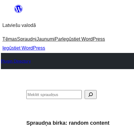
Pāriet
uz
Latviešu valodā
saturu
Tēmas
Spraudņi
Jaunumi
Par
Iegūstiet WordPress
Iegūstiet WordPress
Plugin Directory
Meklēt
Spraudņa birka:
random content