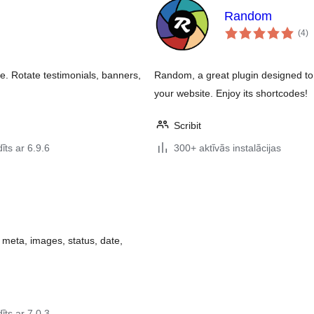
Random
vē
(4
)
k
. Rotate testimonials, banners,
Random, a great plugin designed to 
your website. Enjoy its shortcodes!
Scribit
īts ar 6.9.6
300+ aktīvās instalācijas
, meta, images, status, date,
īts ar 7.0.3