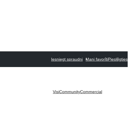
Iesniegt spraudni
Mani favorīti
Pieslēgties
Visi
Community
Commercial