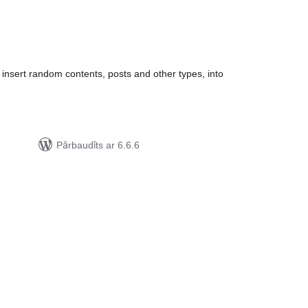
rtējumu
opsumma
insert random contents, posts and other types, into
Pārbaudīts ar 6.6.6