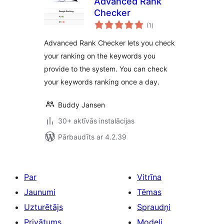
Advanced Rank
Checker
vērtējumu
(1
)
kopsumma
Advanced Rank Checker lets you check
your ranking on the keywords you
provide to the system. You can check
your keywords ranking once a day.
Buddy Jansen
30+ aktīvās instalācijas
Pārbaudīts ar 4.2.39
Par
Vitrīna
Jaunumi
Tēmas
Uzturētājs
Spraudņi
Privātums
Modeļi