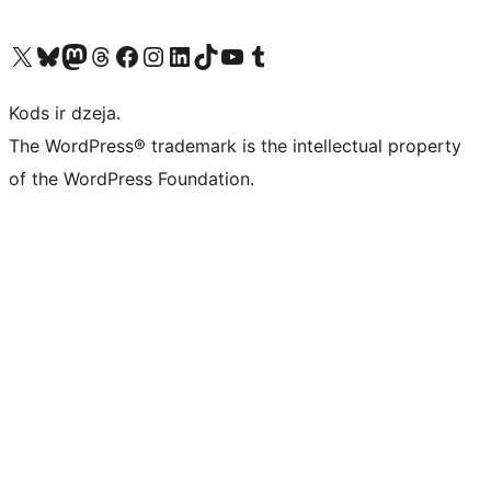
Apmeklējiet mūsu X (agrāk Twitter) kontu
Apmeklējiet mūsu Bluesky kontu
Apmeklējiet mūsu Mastodon kontu
Apmeklējiet mūsu Threads kontu
Apmeklējiet mūsu Facebook lapu
Apmeklējiet mūsu Instagram kontu
Apmeklējiet mūsu LinkedIn kontu
Apmeklējiet mūsu TikTok kontu
Apmeklējiet mūsu YouTube kanālu
Apmeklējiet mūsu Tumblr kontu
Kods ir dzeja.
The WordPress® trademark is the intellectual property
of the WordPress Foundation.