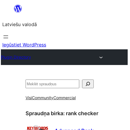
Pāriet
uz
Latviešu valodā
saturu
Iegūstiet WordPress
Plugin Directory
Meklēt
Visi
Community
Commercial
Spraudņa birka:
rank checker