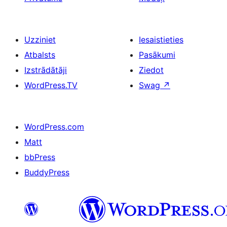
Uzziniet
Iesaistieties
Atbalsts
Pasākumi
Izstrādātāji
Ziedot
WordPress.TV
Swag
↗
WordPress.com
Matt
bbPress
BuddyPress