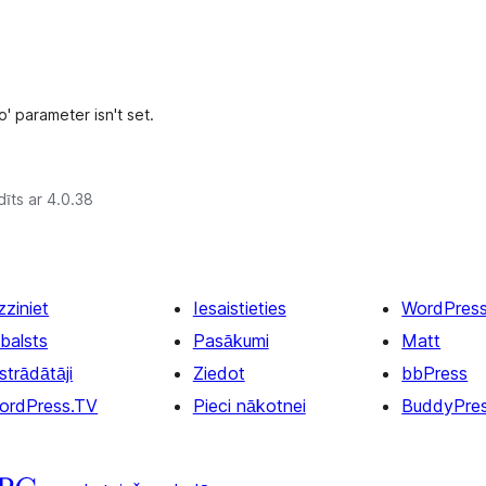
to' parameter isn't set.
īts ar 4.0.38
zziniet
Iesaistieties
WordPres
balsts
Pasākumi
Matt
strādātāji
Ziedot
bbPress
ordPress.TV
Pieci nākotnei
BuddyPre