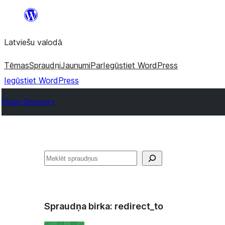
Pāriet
uz
Latviešu valodā
saturu
Tēmas
Spraudņi
Jaunumi
Par
Iegūstiet WordPress
Iegūstiet WordPress
Plugin Directory
Meklēt
Spraudņa birka:
redirect_to