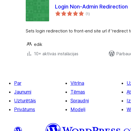
Login Non-Admin Redirection
vērtējumu
(1
)
kopsumma
Sets login redirection to front-end site url if 'redirect 
edik
10+ aktīvās instalācijas
Pārbaud
Par
Vitrīna
U
Jaunumi
Tēmas
At
Uzturētājs
Spraudņi
Iz
Privātums
Modeļi
W