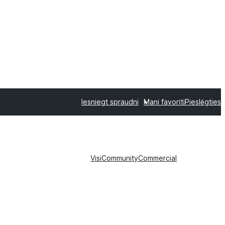
Iesniegt spraudni
Mani favorīti
Pieslēgties
Visi
Community
Commercial