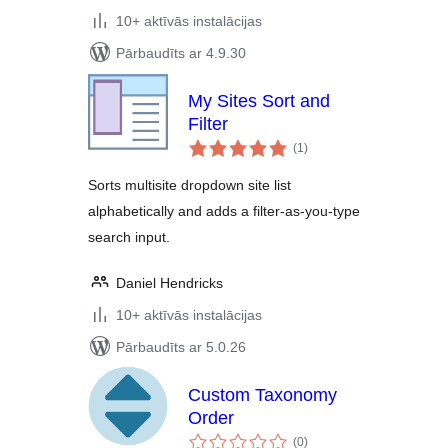
10+ aktīvās instalācijas
Pārbaudīts ar 4.9.30
My Sites Sort and
Filter
vērtējumu
(1
)
kopsumma
Sorts multisite dropdown site list
alphabetically and adds a filter-as-you-type
search input.
Daniel Hendricks
10+ aktīvās instalācijas
Pārbaudīts ar 5.0.26
Custom Taxonomy
Order
vērtējumu
(0
)