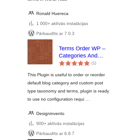
Ronald Huereca
1 000+ aktīvās instalācijas
Pārbaudīts ar 7.0.3
Terms Order WP –
Categories And
vērtējumu
Taxonomies Order
(1
)
kopsumma
Plugin
This Plugin is useful to order or reorder
default blog category and custom post
type taxonomy and terms, plugin is ready
to use no configuration requi …
Designinvento
900+ aktīvās instalācijas
Pārbaudīts ar 6.8.7