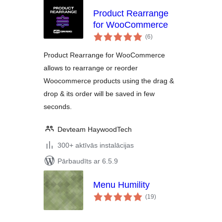
Product Rearrange
for WooCommerce
vērtējumu
(6
)
kopsumma
Product Rearrange for WooCommerce
allows to rearrange or reorder
Woocommerce products using the drag &
drop & its order will be saved in few
seconds.
Devteam HaywoodTech
300+ aktīvās instalācijas
Pārbaudīts ar 6.5.9
Menu Humility
vērtējumu
(19
)
kopsumma