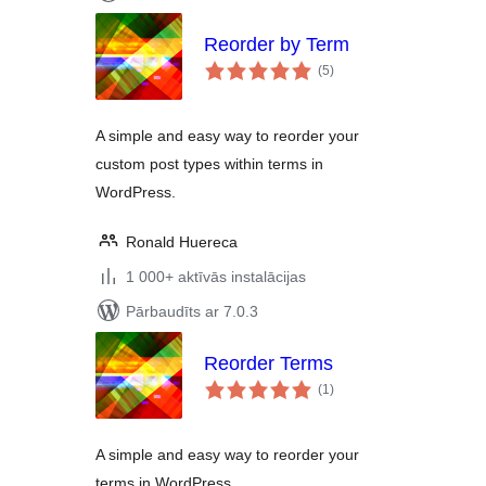
Reorder by Term
vērtējumu
(5
)
kopsumma
A simple and easy way to reorder your
custom post types within terms in
WordPress.
Ronald Huereca
1 000+ aktīvās instalācijas
Pārbaudīts ar 7.0.3
Reorder Terms
vērtējumu
(1
)
kopsumma
A simple and easy way to reorder your
terms in WordPress.