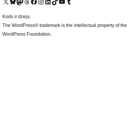
Apmeklējiet mūsu X (agrāk Twitter) kontu
Apmeklējiet mūsu Bluesky kontu
Apmeklējiet mūsu Mastodon kontu
Apmeklējiet mūsu Threads kontu
Apmeklējiet mūsu Facebook lapu
Apmeklējiet mūsu Instagram kontu
Apmeklējiet mūsu LinkedIn kontu
Apmeklējiet mūsu TikTok kontu
Apmeklējiet mūsu YouTube kanālu
Apmeklējiet mūsu Tumblr kontu
Kods ir dzeja.
The WordPress® trademark is the intellectual property of the
WordPress Foundation.