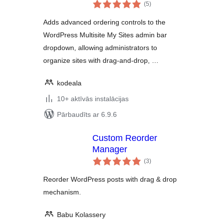
vērtējumu
(5
)
kopsumma
Adds advanced ordering controls to the
WordPress Multisite My Sites admin bar
dropdown, allowing administrators to
organize sites with drag-and-drop, …
kodeala
10+ aktīvās instalācijas
Pārbaudīts ar 6.9.6
Custom Reorder
Manager
vērtējumu
(3
)
kopsumma
Reorder WordPress posts with drag & drop
mechanism.
Babu Kolassery