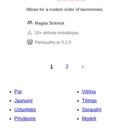
kopsumma
Allows for a custom order of taxonomies.
Magda Sicknick
10+ aktīvās instalācijas
Pārbaudīts ar 5.1.0
Ziņu
numerācija
1
2
pēc
lappusēm
Par
Vitrīna
Jaunumi
Tēmas
Uzturētājs
Spraudņi
Privātums
Modeļi