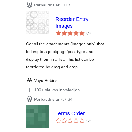
Pārbaudīts ar 7.0.3
Reorder Entry
Images
vērtējumu
(6
)
kopsumma
Get all the attachments (images only) that
belong to a post/page/post-type and
display them in a list. This list can be
reordered by drag and drop.
Vayu Robins
100+ aktīvās instalācijas
Pārbaudīts ar 4.7.34
Terms Order
vērtējumu
(0
)
kopsumma