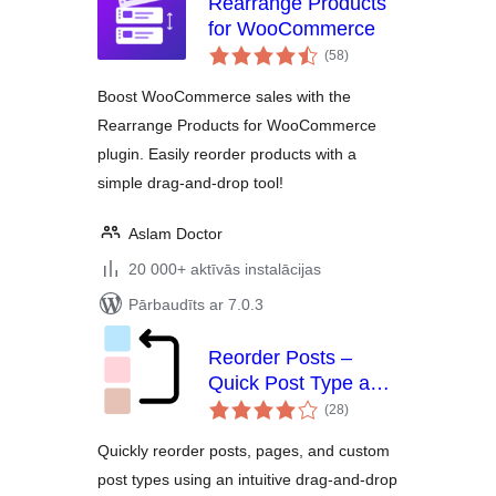
Rearrange Products
for WooCommerce
vērtējumu
(58
)
kopsumma
Boost WooCommerce sales with the
Rearrange Products for WooCommerce
plugin. Easily reorder products with a
simple drag-and-drop tool!
Aslam Doctor
20 000+ aktīvās instalācijas
Pārbaudīts ar 7.0.3
Reorder Posts –
Quick Post Type and
vērtējumu
Page Ordering
(28
)
kopsumma
Quickly reorder posts, pages, and custom
post types using an intuitive drag-and-drop