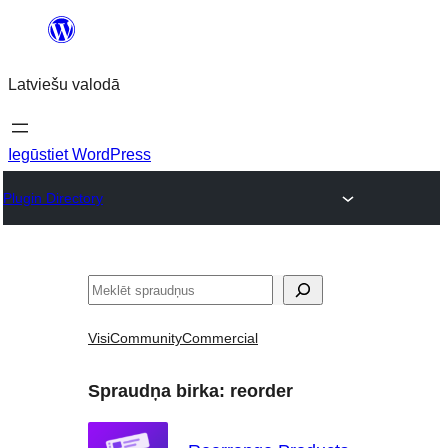
Pāriet
uz
Latviešu valodā
saturu
Iegūstiet WordPress
Plugin Directory
Meklēt
Visi
Community
Commercial
Spraudņa birka:
reorder