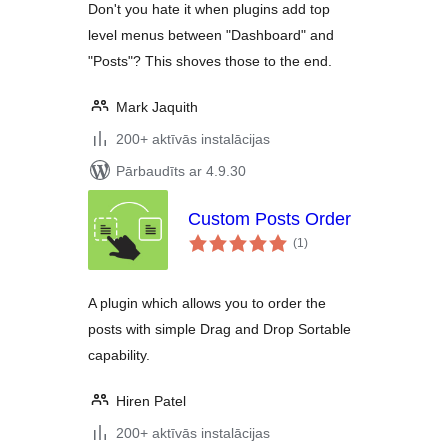
Don't you hate it when plugins add top
level menus between "Dashboard" and
"Posts"? This shoves those to the end.
Mark Jaquith
200+ aktīvās instalācijas
Pārbaudīts ar 4.9.30
Custom Posts Order
vērtējumu
(1
)
kopsumma
A plugin which allows you to order the
posts with simple Drag and Drop Sortable
capability.
Hiren Patel
200+ aktīvās instalācijas