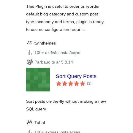
This Plugin is useful to order or reorder
default blog category and custom post
type taxonomy and terms, plugin is ready
to use no configuration requi …
twinthemes
100+ aktīvās instalācijas
Pārbaudīts ar 5.8.14
Sort Query Posts
vērtējumu
(3
)
kopsumma
Sort posts on-the-fly without making a new
SQL query
Tubal
100+ aktīvās instalācijas