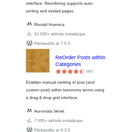
interface. Reordering supports auto-
sorting and nested pages.
Ronald Huereca
10 000+ aktīvās instalācijas
Pārbaudīts ar 7.0.3
ReOrder Posts within
Categories
vērtējumu
(60
)
kopsumma
Enables manual ranking of post (and
custom post) within taxonomy terms using
a drag & drop grid interface.
Aurovrata Venet
7 000+ aktīvās instalācijas
Pārbaudīts ar 6.3.0