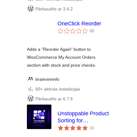
Pārbaudīts ar 3.4.2
OneClick Reorder
vērtējumu
(0
)
kopsumma
Adds a "Reorder Again" button to
WooCommerce My Account Orders
section with stock and price checks.
brainvireinfo
60+ aktīvās instalācijas
Pārbaudīts ar 6.7.6
Unstoppable Product
Sorting for
vērtējumu
WooCommerce
(1
)
kopsumma