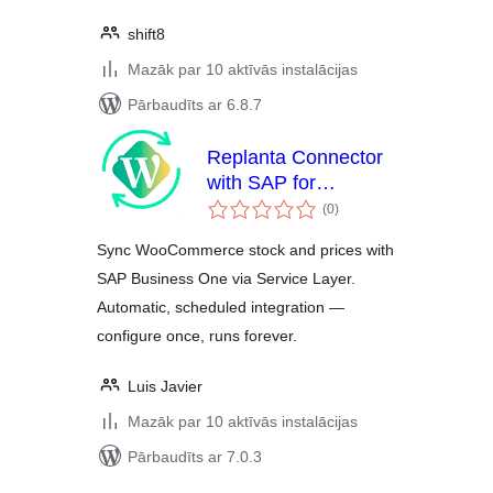
shift8
Mazāk par 10 aktīvās instalācijas
Pārbaudīts ar 6.8.7
Replanta Connector
with SAP for
vērtējumu
WooCommerce
(0
)
kopsumma
Sync WooCommerce stock and prices with
SAP Business One via Service Layer.
Automatic, scheduled integration —
configure once, runs forever.
Luis Javier
Mazāk par 10 aktīvās instalācijas
Pārbaudīts ar 7.0.3