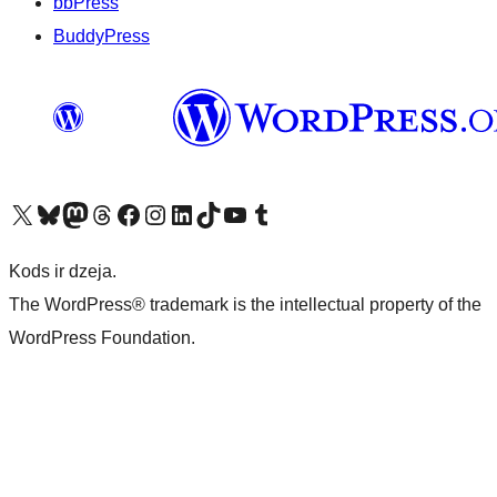
bbPress
BuddyPress
Apmeklējiet mūsu X (agrāk Twitter) kontu
Apmeklējiet mūsu Bluesky kontu
Apmeklējiet mūsu Mastodon kontu
Apmeklējiet mūsu Threads kontu
Apmeklējiet mūsu Facebook lapu
Apmeklējiet mūsu Instagram kontu
Apmeklējiet mūsu LinkedIn kontu
Apmeklējiet mūsu TikTok kontu
Apmeklējiet mūsu YouTube kanālu
Apmeklējiet mūsu Tumblr kontu
Kods ir dzeja.
The WordPress® trademark is the intellectual property of the
WordPress Foundation.