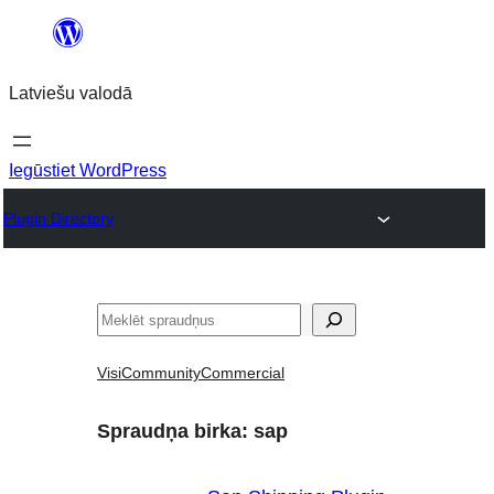
Pāriet
uz
Latviešu valodā
saturu
Iegūstiet WordPress
Plugin Directory
Meklēt
Visi
Community
Commercial
Spraudņa birka:
sap