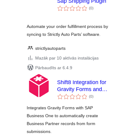
Sap Shipping Plugin
vērtējumu
(0
)
kopsumma
Automate your order fulfillment process by
syncing to Strictly Auto Parts’ software.
strictlyautoparts
Mazāk par 10 aktīvās instalācijas
Pārbaudīts ar 6.4.9
Shift8 Integration for
Gravity Forms and
vērtējumu
SAP Business One
(0
)
kopsumma
Integrates Gravity Forms with SAP
Business One to automatically create
Business Partner records from form
submissions.