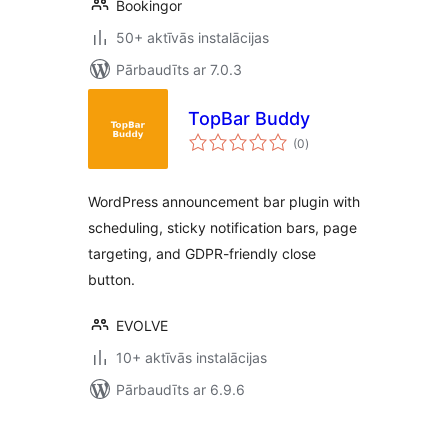
Bookingor
50+ aktīvās instalācijas
Pārbaudīts ar 7.0.3
TopBar Buddy
vērtējumu
(0
)
kopsumma
WordPress announcement bar plugin with
scheduling, sticky notification bars, page
targeting, and GDPR-friendly close
button.
EVOLVE
10+ aktīvās instalācijas
Pārbaudīts ar 6.9.6