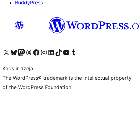
BuddyPress
Apmeklējiet mūsu X (agrāk Twitter) kontu
Apmeklējiet mūsu Bluesky kontu
Apmeklējiet mūsu Mastodon kontu
Apmeklējiet mūsu Threads kontu
Apmeklējiet mūsu Facebook lapu
Apmeklējiet mūsu Instagram kontu
Apmeklējiet mūsu LinkedIn kontu
Apmeklējiet mūsu TikTok kontu
Apmeklējiet mūsu YouTube kanālu
Apmeklējiet mūsu Tumblr kontu
Kods ir dzeja.
The WordPress® trademark is the intellectual property
of the WordPress Foundation.