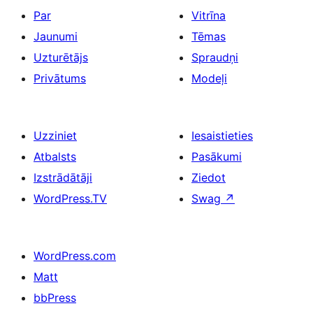
Par
Vitrīna
Jaunumi
Tēmas
Uzturētājs
Spraudņi
Privātums
Modeļi
Uzziniet
Iesaistieties
Atbalsts
Pasākumi
Izstrādātāji
Ziedot
WordPress.TV
Swag
↗
WordPress.com
Matt
bbPress