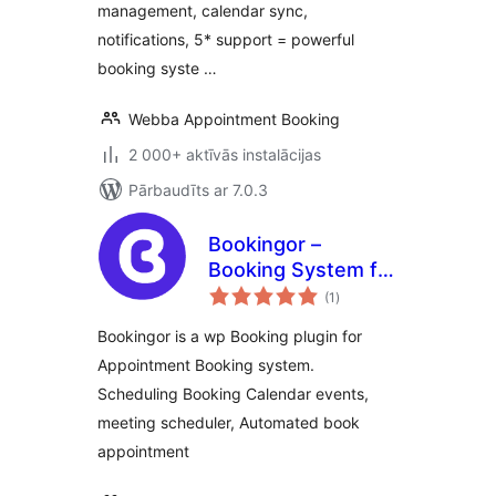
management, calendar sync,
notifications, 5* support = powerful
booking syste …
Webba Appointment Booking
2 000+ aktīvās instalācijas
Pārbaudīts ar 7.0.3
Bookingor –
Booking System for
vērtējumu
Appointment
(1
)
kopsumma
Booking Calendar,
Bookingor is a wp Booking plugin for
Meeting Scheduling
Appointment Booking system.
& WooCommerce
Scheduling Booking Calendar events,
meeting scheduler, Automated book
appointment