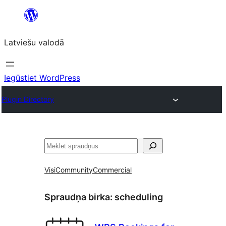
Pāriet
uz
Latviešu valodā
saturu
Iegūstiet WordPress
Plugin Directory
Meklēt
Visi
Community
Commercial
Spraudņa birka:
scheduling