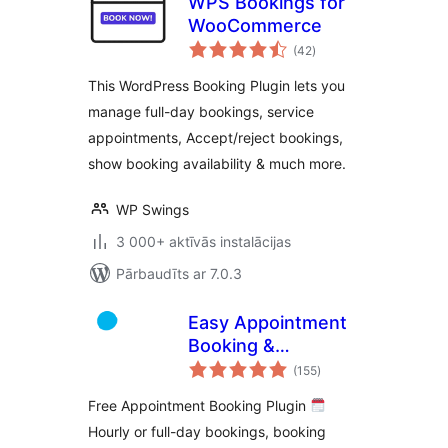
WPS Bookings for
WooCommerce
vērtējumu
(42
)
kopsumma
This WordPress Booking Plugin lets you
manage full-day bookings, service
appointments, Accept/reject bookings,
show booking availability & much more.
WP Swings
3 000+ aktīvās instalācijas
Pārbaudīts ar 7.0.3
Easy Appointment
Booking &
vērtējumu
Scheduling System
(155
)
kopsumma
– Webba Booking
Free Appointment Booking Plugin
Calendar
Hourly or full-day bookings, booking