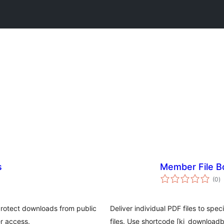
s
Member File B
v
(0
)
k
Protect downloads from public
Deliver individual PDF files to spe
r access.
files. Use shortcode [ki_downloadb