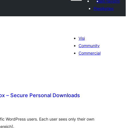
Mani favorīti
Pieslēgties
Visi
Community
Commercial
ox – Secure Personal Downloads
ērtējumu
opsumma
cific WordPress users. Each user sees only their own
ereich].