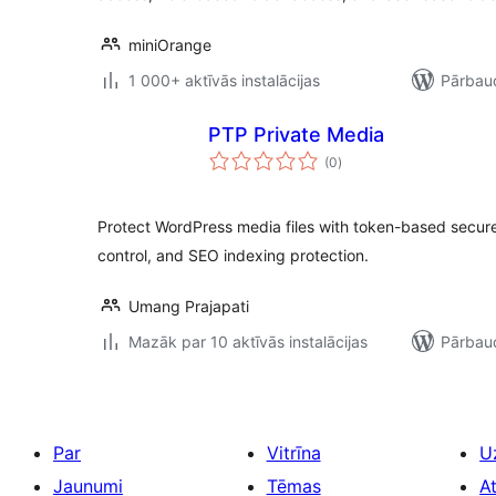
miniOrange
1 000+ aktīvās instalācijas
Pārbaud
PTP Private Media
vērtējumu
(0
)
kopsumma
Protect WordPress media files with token-based secure
control, and SEO indexing protection.
Umang Prajapati
Mazāk par 10 aktīvās instalācijas
Pārbaud
Par
Vitrīna
U
Jaunumi
Tēmas
A