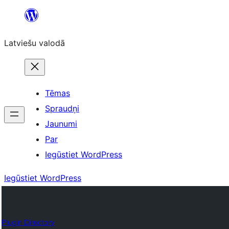
Pāriet
uz
Latviešu valodā
saturu
Tēmas
Spraudņi
Jaunumi
Par
Iegūstiet WordPress
Iegūstiet WordPress
Plugin Directory