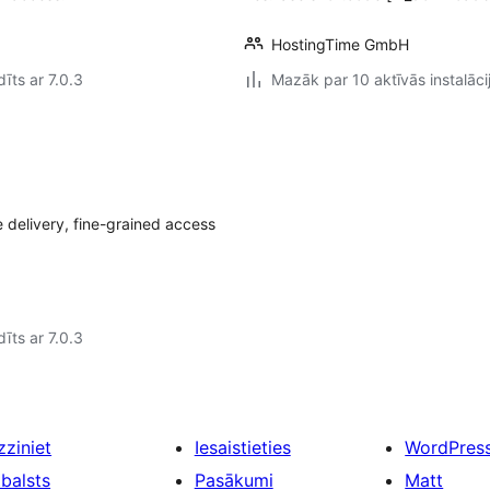
HostingTime GmbH
īts ar 7.0.3
Mazāk par 10 aktīvās instalāci
 delivery, fine-grained access
īts ar 7.0.3
zziniet
Iesaistieties
WordPres
tbalsts
Pasākumi
Matt