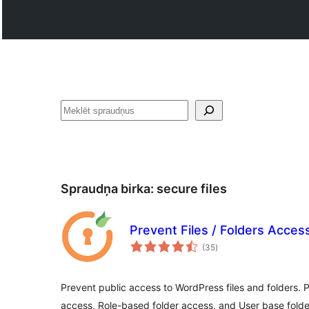
Meklēt
Spraudņa birka:
secure files
Prevent Files / Folders Acces
vērtējumu
(35
)
kopsumma
Prevent public access to WordPress files and folders. 
access, Role-based folder access, and User base folde