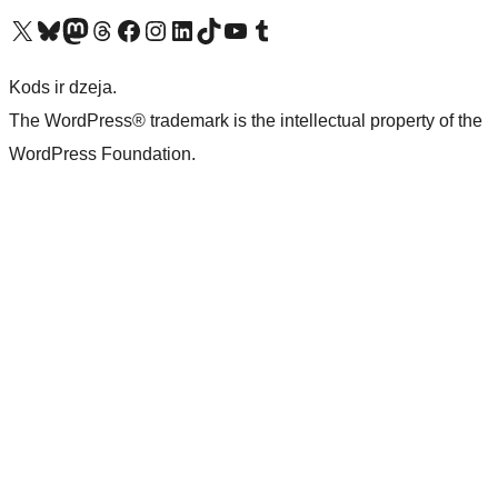
Apmeklējiet mūsu X (agrāk Twitter) kontu
Apmeklējiet mūsu Bluesky kontu
Apmeklējiet mūsu Mastodon kontu
Apmeklējiet mūsu Threads kontu
Apmeklējiet mūsu Facebook lapu
Apmeklējiet mūsu Instagram kontu
Apmeklējiet mūsu LinkedIn kontu
Apmeklējiet mūsu TikTok kontu
Apmeklējiet mūsu YouTube kanālu
Apmeklējiet mūsu Tumblr kontu
Kods ir dzeja.
The WordPress® trademark is the intellectual property of the
WordPress Foundation.