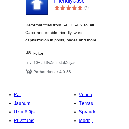
FriendlyCase
vērtējumu
(2
)
kopsumma
Reformat titles from 'ALL CAPS' to 'All
Caps' and enable friendly, word
capitalization in posts, pages and more.
kelter
10+ aktīvās instalācijas
Pārbaudīts ar 4.0.38
Par
Vitrīna
Jaunumi
Tēmas
Uzturētājs
Spraudņi
Privātums
Modeļi