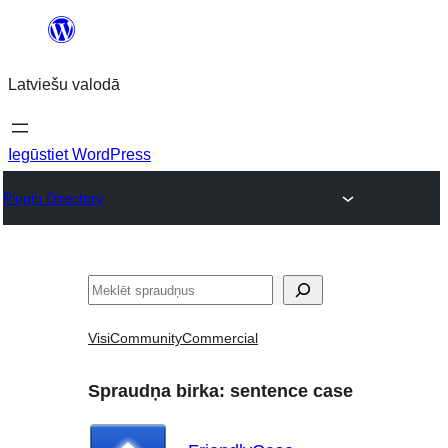
Pāriet
uz
Latviešu valodā
saturu
Iegūstiet WordPress
Plugin Directory
Meklēt
Visi
Community
Commercial
Spraudņa birka:
sentence case