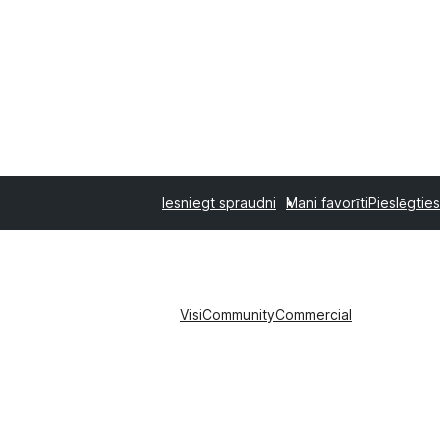
Iesniegt spraudni
Mani favorīti
Pieslēgties
Visi
Community
Commercial