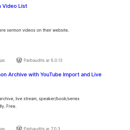
 Video List
rtējumu
opsumma
here sermon videos on their website.
jas
Pārbaudīts ar 6.0.13
on Archive with YouTube Import and Live
ērtējumu
opsumma
rchive, live stream, speaker/book/series
ly. Free.
jas
Pārbaudīts ar 7.0.3