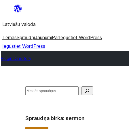
Pāriet
uz
Latviešu valodā
saturu
Tēmas
Spraudņi
Jaunumi
Par
Iegūstiet WordPress
Iegūstiet WordPress
Plugin Directory
Meklēt
Spraudņa birka:
sermon