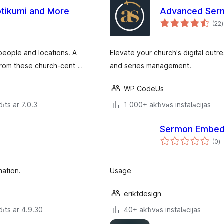
tikumi and More
Advanced Ser
(22
)
people and locations. A
Elevate your church's digital out
from these church-cent …
and series management.
WP CodeUs
īts ar 7.0.3
1 000+ aktīvās instalācijas
Sermon Embe
v
(0
)
k
mation.
Usage
eriktdesign
īts ar 4.9.30
40+ aktīvās instalācijas