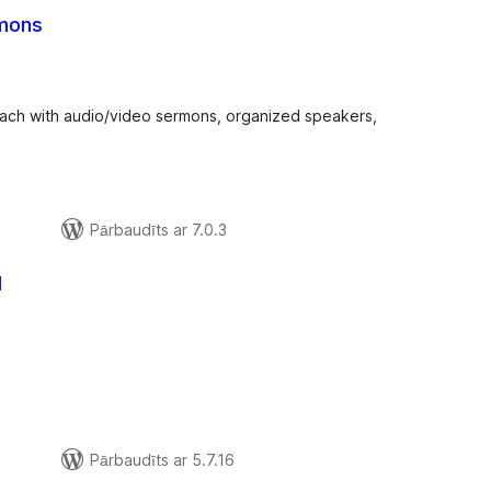
mons
vērtējumu
kopsumma
reach with audio/video sermons, organized speakers,
Pārbaudīts ar 7.0.3
d
ērtējumu
opsumma
Pārbaudīts ar 5.7.16