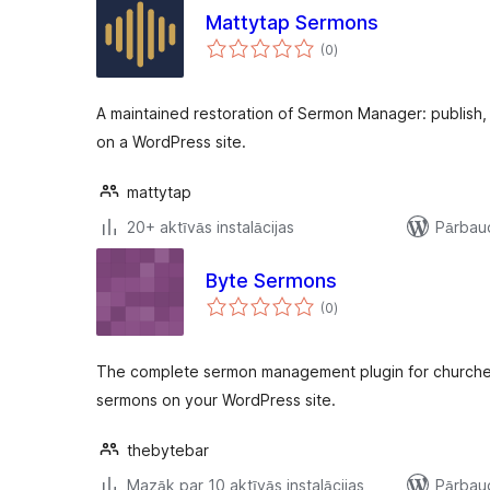
Mattytap Sermons
vērtējumu
(0
)
kopsumma
A maintained restoration of Sermon Manager: publish
on a WordPress site.
mattytap
20+ aktīvās instalācijas
Pārbaud
Byte Sermons
vērtējumu
(0
)
kopsumma
The complete sermon management plugin for churches
sermons on your WordPress site.
thebytebar
Mazāk par 10 aktīvās instalācijas
Pārbaud