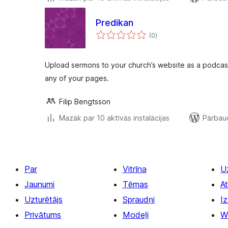
Predikan
vērtējumu
(0
)
kopsumma
Upload sermons to your church’s website as a podcast 
any of your pages.
Filip Bengtsson
Mazāk par 10 aktīvās instalācijas
Pārbaud
Par
Vitrīna
U
Jaunumi
Tēmas
At
Uzturētājs
Spraudņi
Iz
Privātums
Modeļi
W