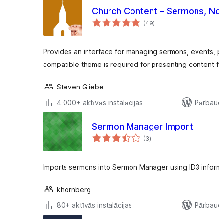
Church Content – Sermons, No
vērtējumu
(49
)
kopsumma
Provides an interface for managing sermons, events, 
compatible theme is required for presenting content 
Steven Gliebe
4 000+ aktīvās instalācijas
Pārbaud
Sermon Manager Import
vērtējumu
(3
)
kopsumma
Imports sermons into Sermon Manager using ID3 infor
khornberg
80+ aktīvās instalācijas
Pārbaud