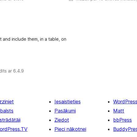
and include them, in a table, on
īts ar 6.4.9
zziniet
Iesaistieties
WordPres
balsts
Pasākumi
Matt
strādātāji
Ziedot
bbPress
ordPress.TV
Pieci nākotnei
BuddyPre