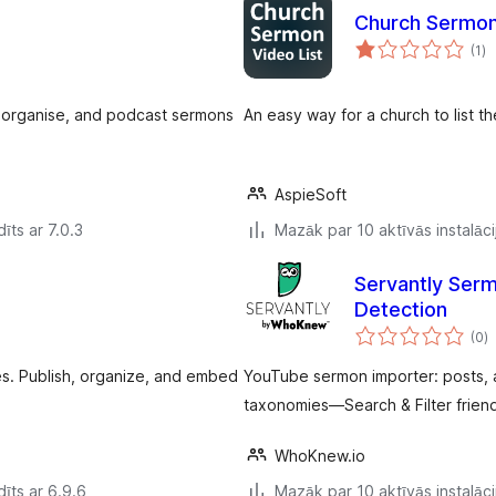
Church Sermon
vē
(1
)
k
, organise, and podcast sermons
An easy way for a church to list t
AspieSoft
īts ar 7.0.3
Mazāk par 10 aktīvās instalāci
Servantly Serm
Detection
v
(0
)
k
. Publish, organize, and embed
YouTube sermon importer: posts, a
taxonomies—Search & Filter friend
WhoKnew.io
īts ar 6.9.6
Mazāk par 10 aktīvās instalāci