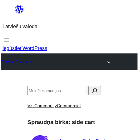
Pāriet
uz
Latviešu valodā
saturu
Iegūstiet WordPress
Plugin Directory
Meklēt
Visi
Community
Commercial
Spraudņa birka:
side cart