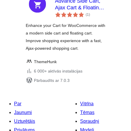
Advance Side Cart,
Ajax Cart & Floating
vērtējumu
Cart for
(1
)
kopsumma
WooCommerce
Enhance your Cart for WooCommerce with
a modern side cart and floating cart.
Improve shopping experience with a fast,
Ajax-powered shopping cart.
ThemeHunk
6 000+ aktīvās instalācijas
Pārbaudīts ar 7.0.3
Par
Vitrīna
Jaunumi
Tēmas
Uzturētājs
Spraudņi
Privātums
Modeļi