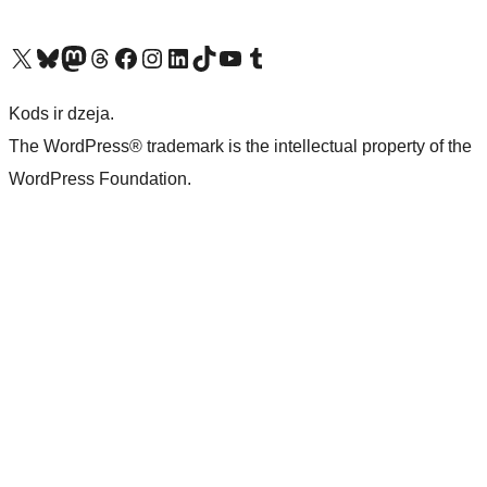
Apmeklējiet mūsu X (agrāk Twitter) kontu
Apmeklējiet mūsu Bluesky kontu
Apmeklējiet mūsu Mastodon kontu
Apmeklējiet mūsu Threads kontu
Apmeklējiet mūsu Facebook lapu
Apmeklējiet mūsu Instagram kontu
Apmeklējiet mūsu LinkedIn kontu
Apmeklējiet mūsu TikTok kontu
Apmeklējiet mūsu YouTube kanālu
Apmeklējiet mūsu Tumblr kontu
Kods ir dzeja.
The WordPress® trademark is the intellectual property of the
WordPress Foundation.