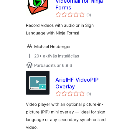
Videomail for Ninja
Forms
vērtējumu
(0
)
kopsumma
Record videos with audio or in Sign
Language with Ninja Forms!
Michael Heuberger
20+ aktīvās instalācijas
Pārbaudīts ar 6.9.6
ArielHF VideoPIP
Overlay
vērtējumu
(0
)
kopsumma
Video player with an optional picture-in-
picture (PiP) mini overlay — ideal for sign
language or any secondary synchronized
video.