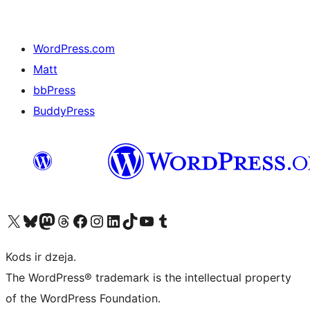
WordPress.com
Matt
bbPress
BuddyPress
Apmeklējiet mūsu X (agrāk Twitter) kontu
Apmeklējiet mūsu Bluesky kontu
Apmeklējiet mūsu Mastodon kontu
Apmeklējiet mūsu Threads kontu
Apmeklējiet mūsu Facebook lapu
Apmeklējiet mūsu Instagram kontu
Apmeklējiet mūsu LinkedIn kontu
Apmeklējiet mūsu TikTok kontu
Apmeklējiet mūsu YouTube kanālu
Apmeklējiet mūsu Tumblr kontu
Kods ir dzeja.
The WordPress® trademark is the intellectual property
of the WordPress Foundation.