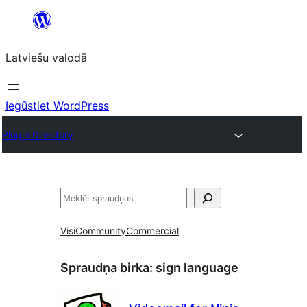
Pāriet
uz
Latviešu valodā
saturu
Iegūstiet WordPress
Plugin Directory
Meklēt
Visi
Community
Commercial
Spraudņa birka:
sign language