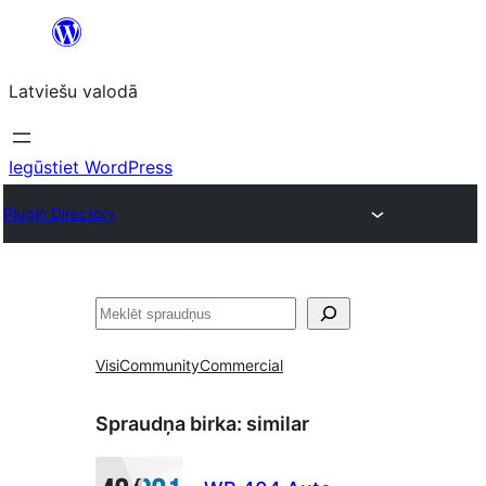
Pāriet
uz
Latviešu valodā
saturu
Iegūstiet WordPress
Plugin Directory
Meklēt
Visi
Community
Commercial
Spraudņa birka:
similar