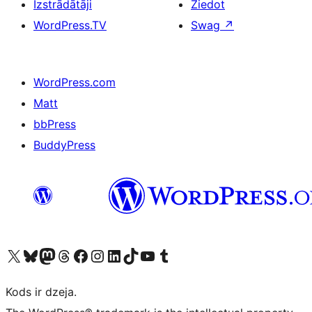
Izstrādātāji
Ziedot
WordPress.TV
Swag
↗
WordPress.com
Matt
bbPress
BuddyPress
Apmeklējiet mūsu X (agrāk Twitter) kontu
Apmeklējiet mūsu Bluesky kontu
Apmeklējiet mūsu Mastodon kontu
Apmeklējiet mūsu Threads kontu
Apmeklējiet mūsu Facebook lapu
Apmeklējiet mūsu Instagram kontu
Apmeklējiet mūsu LinkedIn kontu
Apmeklējiet mūsu TikTok kontu
Apmeklējiet mūsu YouTube kanālu
Apmeklējiet mūsu Tumblr kontu
Kods ir dzeja.