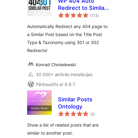
WP 404 Auto
Redirect to Similar
vērtējumu
Post
(113
)
kopsumma
Automatically Redirect any 404 page to
a Similar Post based on the Title Post
Type & Taxonomy using 301 or 302
Redirects!
Konrad Chmielewski
30 000+ aktīvās instalācijas
Pārbaudīts ar 6.8.7
Similar Posts
Ontology
vērtējumu
(2
)
kopsumma
Show a list of related posts that are
similar to another post.