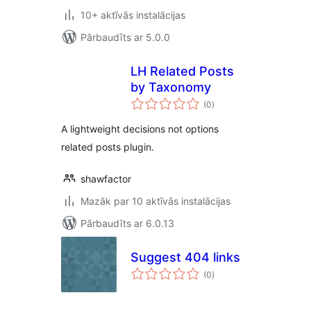
10+ aktīvās instalācijas
Pārbaudīts ar 5.0.0
LH Related Posts
by Taxonomy
vērtējumu
(0
)
kopsumma
A lightweight decisions not options
related posts plugin.
shawfactor
Mazāk par 10 aktīvās instalācijas
Pārbaudīts ar 6.0.13
Suggest 404 links
vērtējumu
(0
)
kopsumma