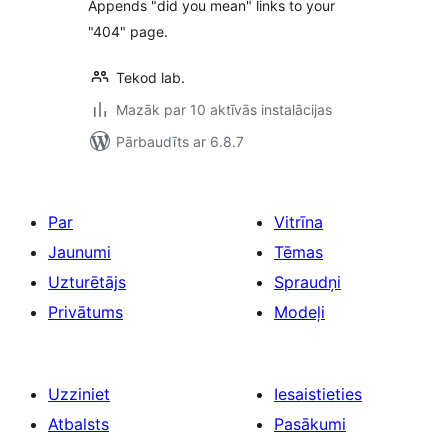
Appends "did you mean" links to your
"404" page.
Tekod lab.
Mazāk par 10 aktīvās instalācijas
Pārbaudīts ar 6.8.7
Par
Vitrīna
Jaunumi
Tēmas
Uzturētājs
Spraudņi
Privātums
Modeļi
Uzziniet
Iesaistieties
Atbalsts
Pasākumi