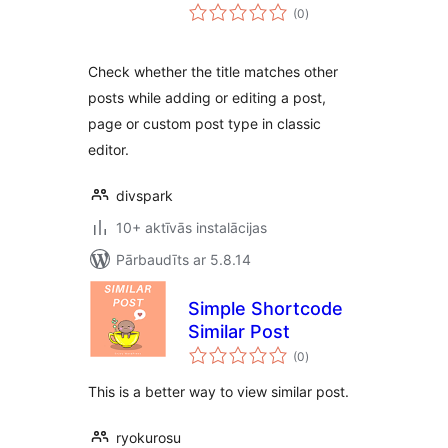
vērtējumu
(0
)
kopsumma
Check whether the title matches other
posts while adding or editing a post,
page or custom post type in classic
editor.
divspark
10+ aktīvās instalācijas
Pārbaudīts ar 5.8.14
Simple Shortcode
Similar Post
vērtējumu
(0
)
kopsumma
This is a better way to view similar post.
ryokurosu