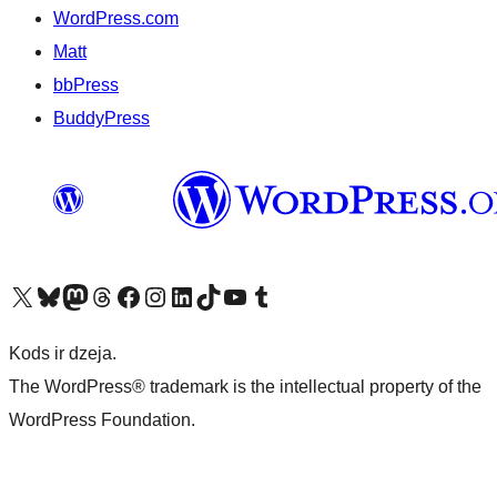
WordPress.com
Matt
bbPress
BuddyPress
Apmeklējiet mūsu X (agrāk Twitter) kontu
Apmeklējiet mūsu Bluesky kontu
Apmeklējiet mūsu Mastodon kontu
Apmeklējiet mūsu Threads kontu
Apmeklējiet mūsu Facebook lapu
Apmeklējiet mūsu Instagram kontu
Apmeklējiet mūsu LinkedIn kontu
Apmeklējiet mūsu TikTok kontu
Apmeklējiet mūsu YouTube kanālu
Apmeklējiet mūsu Tumblr kontu
Kods ir dzeja.
The WordPress® trademark is the intellectual property of the
WordPress Foundation.