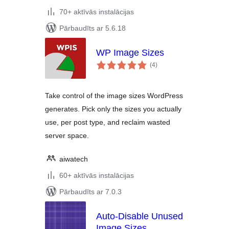
70+ aktīvās instalācijas
Pārbaudīts ar 5.6.18
WP Image Sizes
vērtējumu
(4
)
kopsumma
Take control of the image sizes WordPress
generates. Pick only the sizes you actually
use, per post type, and reclaim wasted
server space.
aiwatech
60+ aktīvās instalācijas
Pārbaudīts ar 7.0.3
Auto-Disable Unused
Image Sizes