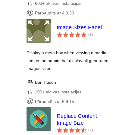
600+ aktīvās instalācijas
Pārbaudīts ar 4.9.30
Image Sizes Panel
vērtējumu
(3
)
kopsumma
Display a meta box when viewing a media
item in the admin that display all generated
images sizes.
Ben Huson
100+ aktīvās instalācijas
Pārbaudīts ar 5.9.15
Replace Content
Image Size
vērtējumu
(9
)
kopsumma