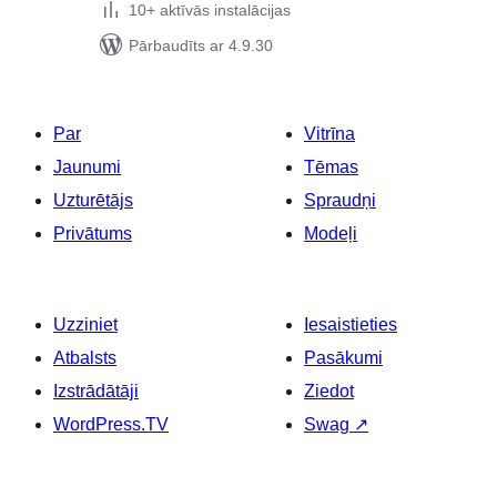
10+ aktīvās instalācijas
Pārbaudīts ar 4.9.30
Par
Vitrīna
Jaunumi
Tēmas
Uzturētājs
Spraudņi
Privātums
Modeļi
Uzziniet
Iesaistieties
Atbalsts
Pasākumi
Izstrādātāji
Ziedot
WordPress.TV
Swag
↗