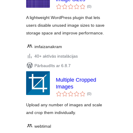
vērtējumu
(0
)
kopsumma
A lightweight WordPress plugin that lets
users disable unused image sizes to save
storage space and improve performance.
imfaizanakram
40+ aktīvās instalācijas
Pārbaudīts ar 6.8.7
Multiple Cropped
Images
vērtējumu
(0
)
kopsumma
Upload any number of images and scale
and crop them individually.
webtimal