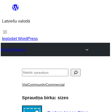
Pāriet
uz
Latviešu valodā
saturu
Iegūstiet WordPress
Plugin Directory
Meklēt
Visi
Community
Commercial
Spraudņa birka:
sizes