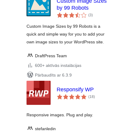
Custom Image Sizes
by 99 Robots
vērtējumu
(3
)
kopsumma
Custom Image Sizes by 99 Robots is a
quick and simple way for you to add your
own image sizes to your WordPress site.
DraftPress Team
600+ aktīvās instalācijas
Pārbaudīts ar 6.3.9
Responsify WP
vērtējumu
(18
)
kopsumma
Responsive images. Plug and play.
stefanledin