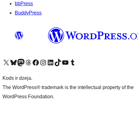
bbPress
BuddyPress
Apmeklējiet mūsu X (agrāk Twitter) kontu
Apmeklējiet mūsu Bluesky kontu
Apmeklējiet mūsu Mastodon kontu
Apmeklējiet mūsu Threads kontu
Apmeklējiet mūsu Facebook lapu
Apmeklējiet mūsu Instagram kontu
Apmeklējiet mūsu LinkedIn kontu
Apmeklējiet mūsu TikTok kontu
Apmeklējiet mūsu YouTube kanālu
Apmeklējiet mūsu Tumblr kontu
Kods ir dzeja.
The WordPress® trademark is the intellectual property of the
WordPress Foundation.