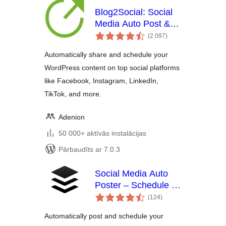
Blog2Social: Social
Media Auto Post &
vērtējumu
Scheduler
(2 097
)
kopsumma
Automatically share and schedule your
WordPress content on top social platforms
like Facebook, Instagram, LinkedIn,
TikTok, and more.
Adenion
50 000+ aktīvās instalācijas
Pārbaudīts ar 7.0.3
Social Media Auto
Poster – Schedule &
vērtējumu
Publish to Buffer
(124
)
kopsumma
Automatically post and schedule your