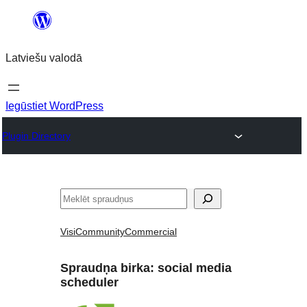
Pāriet
uz
Latviešu valodā
saturu
Iegūstiet WordPress
Plugin Directory
Meklēt
Visi
Community
Commercial
Spraudņa birka:
social media
scheduler