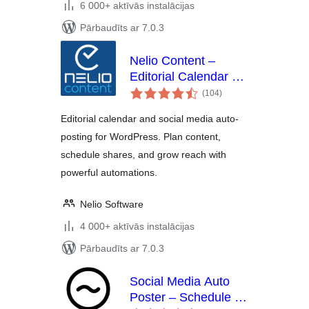
6 000+ aktīvās instalācijas
Pārbaudīts ar 7.0.3
Nelio Content –
Editorial Calendar &
vērtējumu
Social Media Auto-
(104
)
kopsumma
Posting
Editorial calendar and social media auto-
posting for WordPress. Plan content,
schedule shares, and grow reach with
powerful automations.
Nelio Software
4 000+ aktīvās instalācijas
Pārbaudīts ar 7.0.3
Social Media Auto
Poster – Schedule &