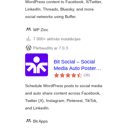
WordPress content to Facebook, X/Twitter,
LinkedIn, Threads, Bluesky, and more
social networks using Buffer.
WP Zinc
7 000+ aktīvās instalācijas
Pārbaudīts ar 7.0.3
Bit Social – Social
Media Auto Poster
vērtējumu
and Scheduler
(36
)
kopsumma
Schedule WordPress posts to social media
and auto share content across Facebook,
Twitter (X), Instagram, Pinterest, TikTok,
and LinkedIn.
Bit Apps