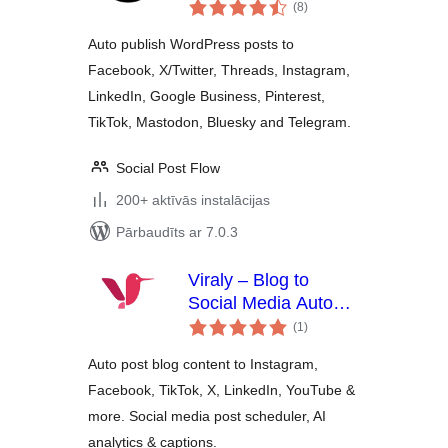
vērtējumu
Publish to Social
(8
)
kopsumma
Post Flow
Auto publish WordPress posts to
Facebook, X/Twitter, Threads, Instagram,
LinkedIn, Google Business, Pinterest,
TikTok, Mastodon, Bluesky and Telegram.
Social Post Flow
200+ aktīvās instalācijas
Pārbaudīts ar 7.0.3
Viraly – Blog to
Social Media Auto
vērtējumu
Post, Scheduler &
(1
)
kopsumma
Analytics
Auto post blog content to Instagram,
Facebook, TikTok, X, LinkedIn, YouTube &
more. Social media post scheduler, AI
analytics & captions.