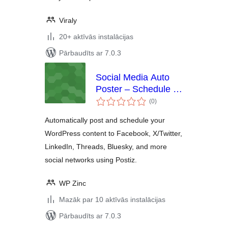
Viraly
20+ aktīvās instalācijas
Pārbaudīts ar 7.0.3
Social Media Auto
Poster – Schedule &
vērtējumu
Publish to Postiz
(0
)
kopsumma
Automatically post and schedule your
WordPress content to Facebook, X/Twitter,
LinkedIn, Threads, Bluesky, and more
social networks using Postiz.
WP Zinc
Mazāk par 10 aktīvās instalācijas
Pārbaudīts ar 7.0.3