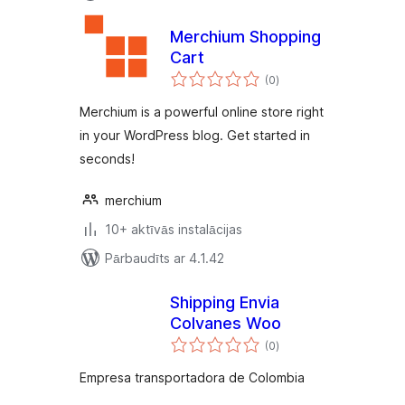
Merchium Shopping
Cart
vērtējumu
(0
)
kopsumma
Merchium is a powerful online store right
in your WordPress blog. Get started in
seconds!
merchium
10+ aktīvās instalācijas
Pārbaudīts ar 4.1.42
Shipping Envia
Colvanes Woo
vērtējumu
(0
)
kopsumma
Empresa transportadora de Colombia