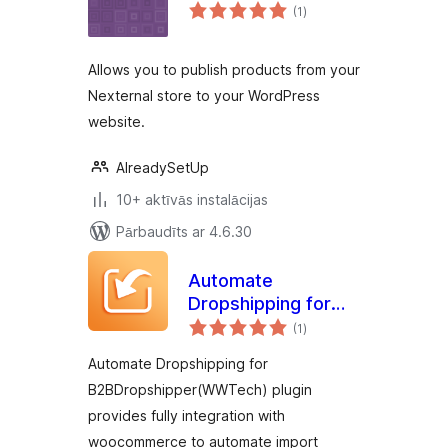
vērtējumu
(1
)
kopsumma
Allows you to publish products from your
Nexternal store to your WordPress
website.
AlreadySetUp
10+ aktīvās instalācijas
Pārbaudīts ar 4.6.30
Automate
Dropshipping for
vērtējumu
B2BDropshipper(WWTech)
(1
)
kopsumma
Automate Dropshipping for
B2BDropshipper(WWTech) plugin
provides fully integration with
woocommerce to automate import