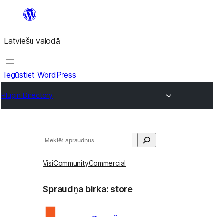
Pāriet
uz
Latviešu valodā
saturu
Iegūstiet WordPress
Plugin Directory
Meklēt
Visi
Community
Commercial
Spraudņa birka:
store