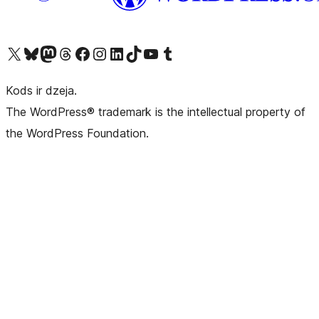
Apmeklējiet mūsu X (agrāk Twitter) kontu
Apmeklējiet mūsu Bluesky kontu
Apmeklējiet mūsu Mastodon kontu
Apmeklējiet mūsu Threads kontu
Apmeklējiet mūsu Facebook lapu
Apmeklējiet mūsu Instagram kontu
Apmeklējiet mūsu LinkedIn kontu
Apmeklējiet mūsu TikTok kontu
Apmeklējiet mūsu YouTube kanālu
Apmeklējiet mūsu Tumblr kontu
Kods ir dzeja.
The WordPress® trademark is the intellectual property of
the WordPress Foundation.