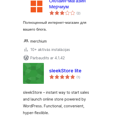
Онлайн-магазин
Мерчиум
vērtējumu
(2
)
kopsumma
Полноценный интернет-магазин для
вашего блога.
merchium
10+ aktīvās instalācijas
Pārbaudīts ar 4.1.42
sleekStore lite
vērtējumu
(1
)
kopsumma
sleekStore – instant way to start sales
and launch online store powered by
WordPress. Functional, convenient,
hyper-flexlible.