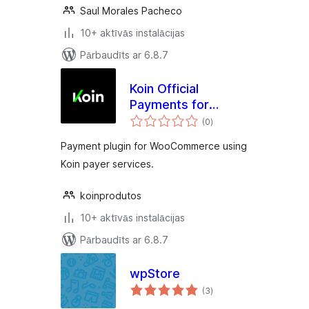
Saul Morales Pacheco
10+ aktīvās instalācijas
Pārbaudīts ar 6.8.7
Koin Official
Payments for
vērtējumu
WooCommerce
(0
)
kopsumma
Payment plugin for WooCommerce using
Koin payer services.
koinprodutos
10+ aktīvās instalācijas
Pārbaudīts ar 6.8.7
wpStore
vērtējumu
(3
)
kopsumma