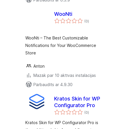
WooNti
vērtējumu
(0
)
kopsumma
WooNti – The Best Customizable
Notifications for Your WooCommerce
Store
Anton
Mazāk par 10 aktīvās instalācijas
Pārbaudīts ar 4.9.30
Kratos Skin for WP
Configurator Pro
vērtējumu
(0
)
kopsumma
Kratos Skin for WP Configurator Pro is