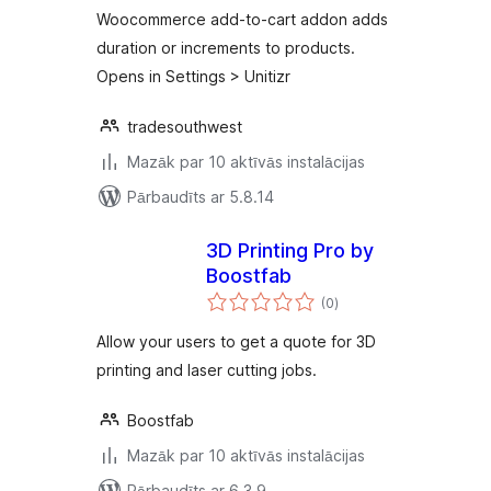
Woocommerce add-to-cart addon adds
duration or increments to products.
Opens in Settings > Unitizr
tradesouthwest
Mazāk par 10 aktīvās instalācijas
Pārbaudīts ar 5.8.14
3D Printing Pro by
Boostfab
vērtējumu
(0
)
kopsumma
Allow your users to get a quote for 3D
printing and laser cutting jobs.
Boostfab
Mazāk par 10 aktīvās instalācijas
Pārbaudīts ar 6.3.9