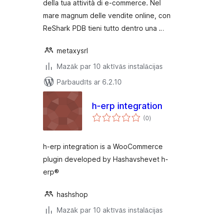
della tua attività di e-commerce. Nel
mare magnum delle vendite online, con
ReShark PDB tieni tutto dentro una …
metaxysrl
Mazāk par 10 aktīvās instalācijas
Pārbaudīts ar 6.2.10
h-erp integration
vērtējumu
(0
)
kopsumma
h-erp integration is a WooCommerce
plugin developed by Hashavshevet h-
erp®
hashshop
Mazāk par 10 aktīvās instalācijas