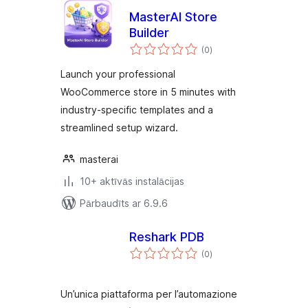
MasterAI Store
Builder
vērtējumu
(0
)
kopsumma
Launch your professional
WooCommerce store in 5 minutes with
industry-specific templates and a
streamlined setup wizard.
masterai
10+ aktīvās instalācijas
Pārbaudīts ar 6.9.6
Reshark PDB
vērtējumu
(0
)
kopsumma
Un’unica piattaforma per l’automazione