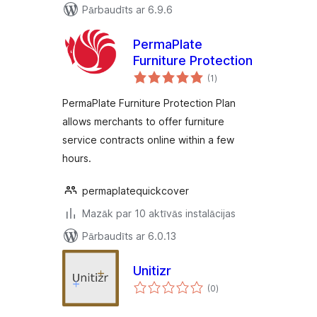
Pārbaudīts ar 6.9.6
PermaPlate
Furniture Protection
vērtējumu
(1
)
kopsumma
PermaPlate Furniture Protection Plan
allows merchants to offer furniture
service contracts online within a few
hours.
permaplatequickcover
Mazāk par 10 aktīvās instalācijas
Pārbaudīts ar 6.0.13
Unitizr
vērtējumu
(0
)
kopsumma