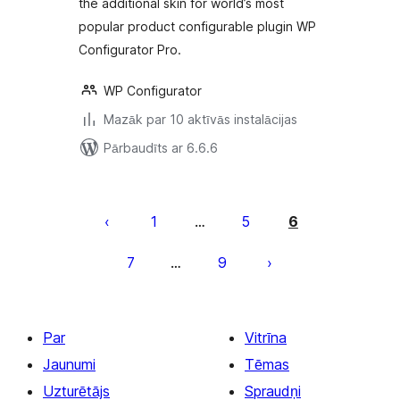
the additional skin for world’s most
popular product configurable plugin WP
Configurator Pro.
WP Configurator
Mazāk par 10 aktīvās instalācijas
Pārbaudīts ar 6.6.6
Ziņu
numerācija
1
5
6
…
pēc
7
9
…
lappusēm
Par
Vitrīna
Jaunumi
Tēmas
Uzturētājs
Spraudņi