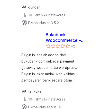
dunqan
10+ aktīvās instalācijas
Pārbaudīts ar 3.5.2
Bukubank
Woocommerce –
vērtējumu
Cek Mutasi Bank
(0
)
kopsumma
dan Pembayaran
Plugin ini adalah addon dari
Secara Otomatis
bukubank.com sebagai payment
Rekening Indonesia
gateway woocomerce wordpress.
Plugin ini akan melakukan validasi
pembayaran bank secara otom …
tenkuken
10+ aktīvās instalācijas
Pārbaudīts ar 5.8.14