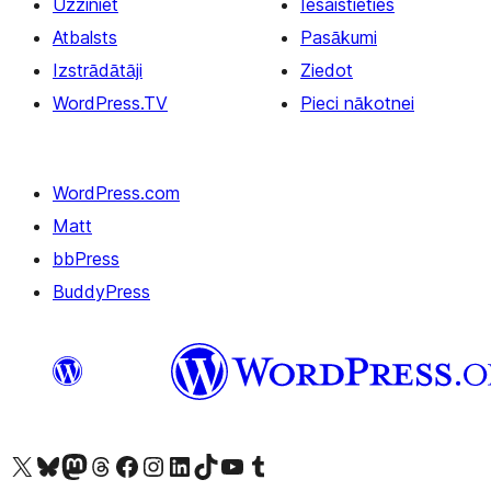
Uzziniet
Iesaistieties
Atbalsts
Pasākumi
Izstrādātāji
Ziedot
WordPress.TV
Pieci nākotnei
WordPress.com
Matt
bbPress
BuddyPress
Apmeklējiet mūsu X (agrāk Twitter) kontu
Apmeklējiet mūsu Bluesky kontu
Apmeklējiet mūsu Mastodon kontu
Apmeklējiet mūsu Threads kontu
Apmeklējiet mūsu Facebook lapu
Apmeklējiet mūsu Instagram kontu
Apmeklējiet mūsu LinkedIn kontu
Apmeklējiet mūsu TikTok kontu
Apmeklējiet mūsu YouTube kanālu
Apmeklējiet mūsu Tumblr kontu