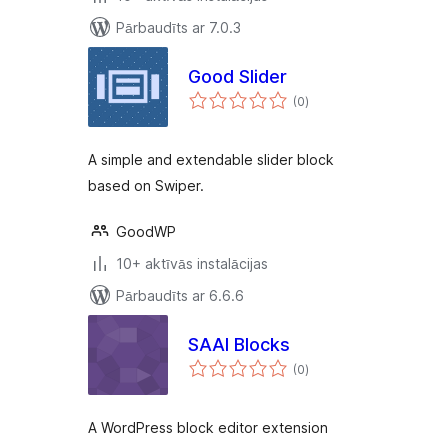
Pārbaudīts ar 7.0.3
Good Slider
vērtējumu
(0
)
kopsumma
A simple and extendable slider block
based on Swiper.
GoodWP
10+ aktīvās instalācijas
Pārbaudīts ar 6.6.6
SAAI Blocks
vērtējumu
(0
)
kopsumma
A WordPress block editor extension