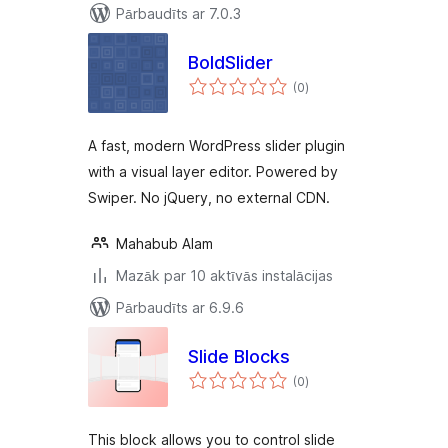
Pārbaudīts ar 7.0.3
BoldSlider
vērtējumu
(0
)
kopsumma
A fast, modern WordPress slider plugin
with a visual layer editor. Powered by
Swiper. No jQuery, no external CDN.
Mahabub Alam
Mazāk par 10 aktīvās instalācijas
Pārbaudīts ar 6.9.6
Slide Blocks
vērtējumu
(0
)
kopsumma
This block allows you to control slide