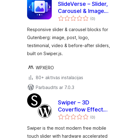
SlideVerse – Slider,
Carousel & Image
vērtējumu
Slider Blocks for
(0
)
kopsumma
Gutenberg
Responsive slider & carousel blocks for
Gutenberg: image, post, logo,
testimonial, video & before-after sliders,
built on Swiper.js.
WPXERO
80+ aktīvās instalācijas
Pārbaudīts ar 7.0.3
Swiper – 3D
Coverflow Effect
vērtējumu
for visual composer
(0
)
kopsumma
[WPBakery Page
Swiper is the most modern free mobile
Builder]
touch slider with hardware accelerated