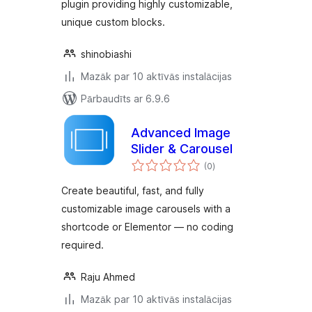
plugin providing highly customizable,
unique custom blocks.
shinobiashi
Mazāk par 10 aktīvās instalācijas
Pārbaudīts ar 6.9.6
Advanced Image
Slider & Carousel
vērtējumu
(0
)
kopsumma
Create beautiful, fast, and fully
customizable image carousels with a
shortcode or Elementor — no coding
required.
Raju Ahmed
Mazāk par 10 aktīvās instalācijas