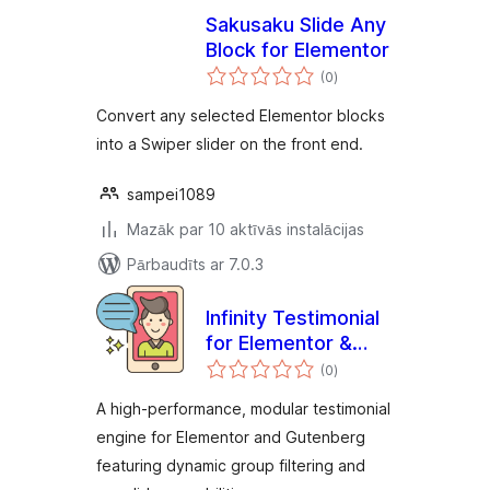
Sakusaku Slide Any
Block for Elementor
vērtējumu
(0
)
kopsumma
Convert any selected Elementor blocks
into a Swiper slider on the front end.
sampei1089
Mazāk par 10 aktīvās instalācijas
Pārbaudīts ar 7.0.3
Infinity Testimonial
for Elementor &
vērtējumu
Gutenberg
(0
)
kopsumma
A high-performance, modular testimonial
engine for Elementor and Gutenberg
featuring dynamic group filtering and