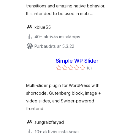
transitions and amazing native behavior.
It is intended to be used in mob …
xblue55
40+ aktīvās instalācijas
Pārbaudīts ar 5.3.22
Simple WP Slider
vērtējumu
(0
)
kopsumma
Multi-slider plugin for WordPress with
shortcode, Gutenberg block, image +
video slides, and Swiper-powered
frontend.
sungraizfaryad
10+ aktīvās instalācijas