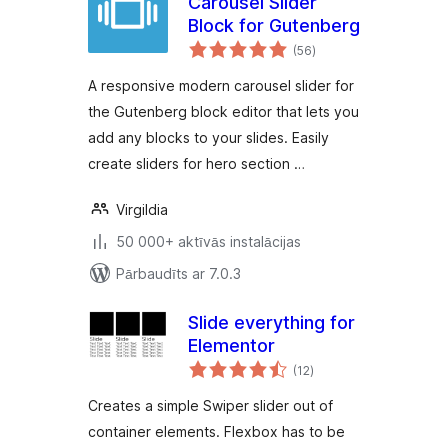
Carousel Slider
Block for Gutenberg
vērtējumu
(56
)
kopsumma
A responsive modern carousel slider for
the Gutenberg block editor that lets you
add any blocks to your slides. Easily
create sliders for hero section …
Virgildia
50 000+ aktīvās instalācijas
Pārbaudīts ar 7.0.3
Slide everything for
Elementor
vērtējumu
(12
)
kopsumma
Creates a simple Swiper slider out of
container elements. Flexbox has to be