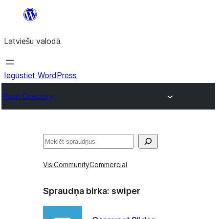
Pāriet
uz
Latviešu valodā
saturu
Iegūstiet WordPress
Plugin Directory
Meklēt
Visi
Community
Commercial
Spraudņa birka:
swiper