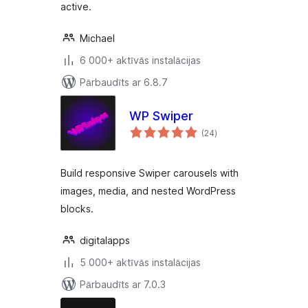
active.
Michael
6 000+ aktīvās instalācijas
Pārbaudīts ar 6.8.7
WP Swiper
vērtējumu
(24
)
kopsumma
Build responsive Swiper carousels with
images, media, and nested WordPress
blocks.
digitalapps
5 000+ aktīvās instalācijas
Pārbaudīts ar 7.0.3