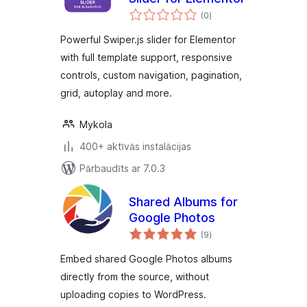
vērtējumu
(0
)
kopsumma
Powerful Swiper.js slider for Elementor
with full template support, responsive
controls, custom navigation, pagination,
grid, autoplay and more.
Mykola
400+ aktīvās instalācijas
Pārbaudīts ar 7.0.3
Shared Albums for
Google Photos
vērtējumu
(9
)
kopsumma
Embed shared Google Photos albums
directly from the source, without
uploading copies to WordPress.