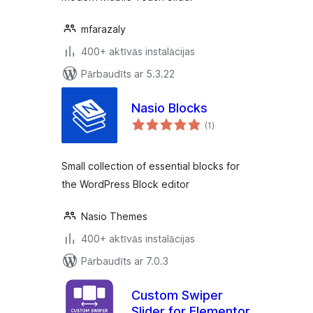
mfarazaly
400+ aktīvās instalācijas
Pārbaudīts ar 5.3.22
Nasio Blocks
vērtējumu
(1
)
kopsumma
Small collection of essential blocks for
the WordPress Block editor
Nasio Themes
400+ aktīvās instalācijas
Pārbaudīts ar 7.0.3
Custom Swiper
Slider for Elementor