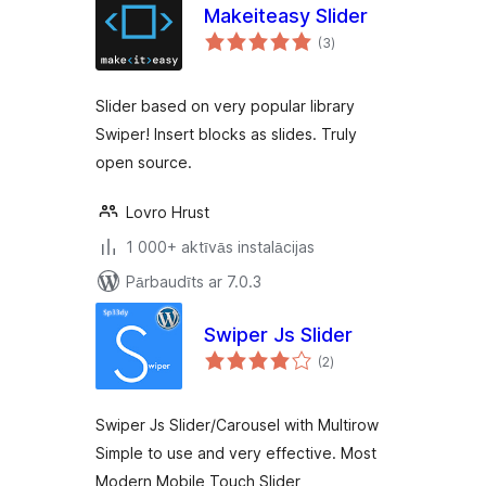
Makeiteasy Slider
vērtējumu
(3
)
kopsumma
Slider based on very popular library
Swiper! Insert blocks as slides. Truly
open source.
Lovro Hrust
1 000+ aktīvās instalācijas
Pārbaudīts ar 7.0.3
Swiper Js Slider
vērtējumu
(2
)
kopsumma
Swiper Js Slider/Carousel with Multirow
Simple to use and very effective. Most
Modern Mobile Touch Slider