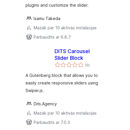
plugins and customize the slider.
Isamu Takeda
Mazāk par 10 aktīvās instalācijas
Pārbaudīts ar 6.8.7
DITS Carousel
Slider Block
vērtējumu
(0
)
kopsumma
A Gutenberg block that allows you to
easily create responsive sliders using
Swiper.js.
Dits.Agency
Mazāk par 10 aktīvās instalācijas
Pārbaudīts ar 7.0.3