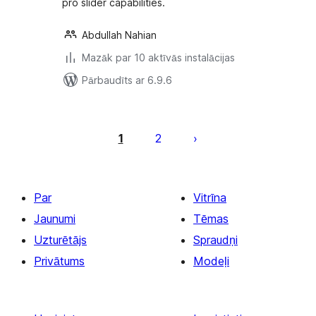
pro slider capabilities.
Abdullah Nahian
Mazāk par 10 aktīvās instalācijas
Pārbaudīts ar 6.9.6
Ziņu
numerācija
1
2
pēc
lappusēm
Par
Vitrīna
Jaunumi
Tēmas
Uzturētājs
Spraudņi
Privātums
Modeļi