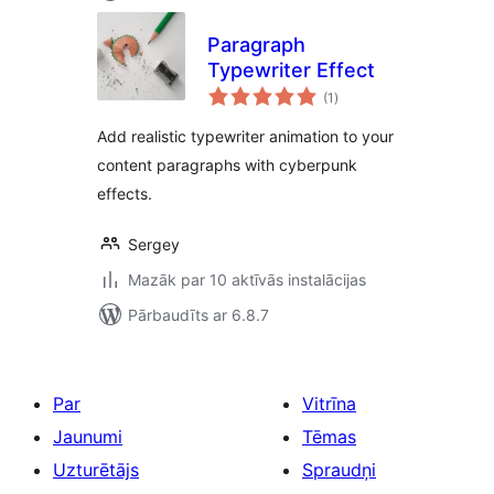
Paragraph
Typewriter Effect
vērtējumu
(1
)
kopsumma
Add realistic typewriter animation to your
content paragraphs with cyberpunk
effects.
Sergey
Mazāk par 10 aktīvās instalācijas
Pārbaudīts ar 6.8.7
Par
Vitrīna
Jaunumi
Tēmas
Uzturētājs
Spraudņi