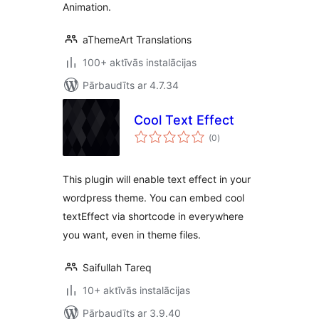
Animation.
aThemeArt Translations
100+ aktīvās instalācijas
Pārbaudīts ar 4.7.34
Cool Text Effect
vērtējumu
(0
)
kopsumma
This plugin will enable text effect in your
wordpress theme. You can embed cool
textEffect via shortcode in everywhere
you want, even in theme files.
Saifullah Tareq
10+ aktīvās instalācijas
Pārbaudīts ar 3.9.40