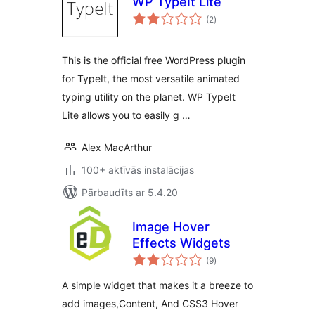
WP TypeIt Lite
vērtējumu
(2
)
kopsumma
This is the official free WordPress plugin
for TypeIt, the most versatile animated
typing utility on the planet. WP TypeIt
Lite allows you to easily g …
Alex MacArthur
100+ aktīvās instalācijas
Pārbaudīts ar 5.4.20
Image Hover
Effects Widgets
vērtējumu
(9
)
kopsumma
A simple widget that makes it a breeze to
add images,Content, And CSS3 Hover