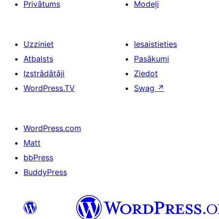
Privātums
Modeļi
Uzziniet
Iesaistieties
Atbalsts
Pasākumi
Izstrādātāji
Ziedot
WordPress.TV
Swag
↗
WordPress.com
Matt
bbPress
BuddyPress