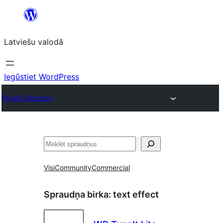
Pāriet
uz
Latviešu valodā
saturu
Iegūstiet WordPress
Plugin Directory
Meklēt
Visi
Community
Commercial
Spraudņa birka:
text effect