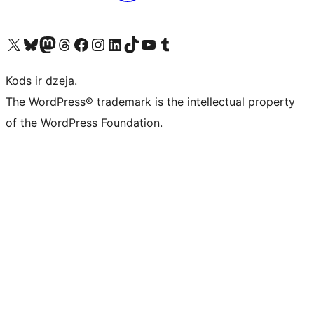
Apmeklējiet mūsu X (agrāk Twitter) kontu
Apmeklējiet mūsu Bluesky kontu
Apmeklējiet mūsu Mastodon kontu
Apmeklējiet mūsu Threads kontu
Apmeklējiet mūsu Facebook lapu
Apmeklējiet mūsu Instagram kontu
Apmeklējiet mūsu LinkedIn kontu
Apmeklējiet mūsu TikTok kontu
Apmeklējiet mūsu YouTube kanālu
Apmeklējiet mūsu Tumblr kontu
Kods ir dzeja.
The WordPress® trademark is the intellectual property
of the WordPress Foundation.