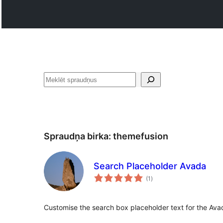
Meklēt
Spraudņa birka:
themefusion
Search Placeholder Avada
vērtējumu
(1
)
kopsumma
Customise the search box placeholder text for the Av