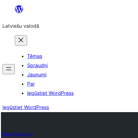
Pāriet
uz
Latviešu valodā
saturu
Tēmas
Spraudņi
Jaunumi
Par
Iegūstiet WordPress
Iegūstiet WordPress
Plugin Directory