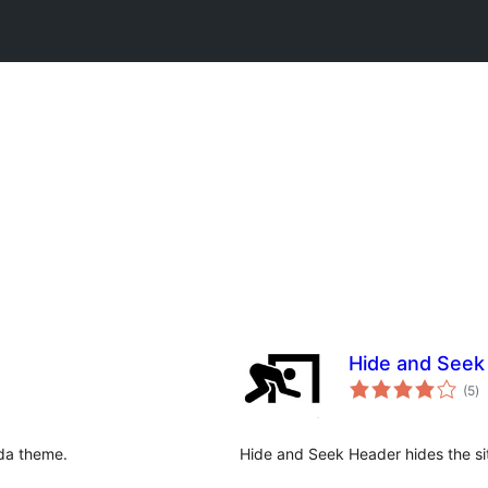
Hide and Seek
vē
(5
)
k
ada theme.
Hide and Seek Header hides the si