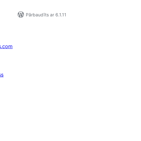
Pārbaudīts ar 6.1.11
s.com
ss