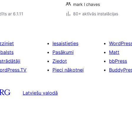
mark l chaves
īts ar 6.1.11
80+ aktīvās instalācijas
zziniet
Iesaistieties
WordPres
tbalsts
Pasākumi
Matt
strādātāji
Ziedot
bbPress
ordPress.TV
Pieci nākotnei
BuddyPre
Latviešu valodā