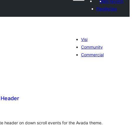
Mani favorīti
Pieslēgties
Visi
Community
Commercial
 Header
rtējumu
opsumma
te header on down scroll events for the Avada theme.