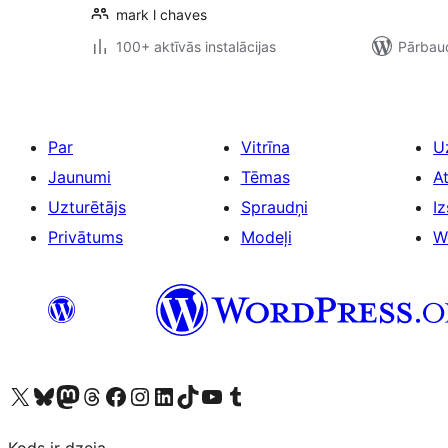
mark l chaves
100+ aktīvās instalācijas
Pārbaud
Par
Vitrīna
U
Jaunumi
Tēmas
A
Uzturētājs
Spraudņi
Iz
Privātums
Modeļi
W
Apmeklējiet mūsu X (agrāk Twitter) kontu
Apmeklējiet mūsu Bluesky kontu
Apmeklējiet mūsu Mastodon kontu
Apmeklējiet mūsu Threads kontu
Apmeklējiet mūsu Facebook lapu
Apmeklējiet mūsu Instagram kontu
Apmeklējiet mūsu LinkedIn kontu
Apmeklējiet mūsu TikTok kontu
Apmeklējiet mūsu YouTube kanālu
Apmeklējiet mūsu Tumblr kontu