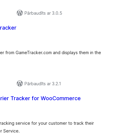
Pārbaudīts ar 3.0.5
racker
ērtējumu
opsumma
ver from GameTracker.com and displays them in the
Pārbaudīts ar 3.2.1
rier Tracker for WooCommerce
ērtējumu
opsumma
acking service for your customer to track their
r Service.