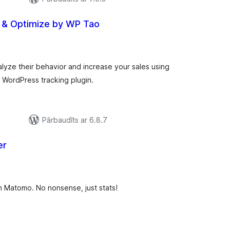
e & Optimize by WP Tao
ērtējumu
kopsumma
alyze their behavior and increase your sales using
 WordPress tracking plugin.
Pārbaudīts ar 6.8.7
er
rtējumu
opsumma
in Matomo. No nonsense, just stats!