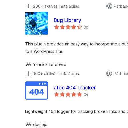
200+ aktīvās instalācijas
Pārbaud
Bug Library
vērtējumu
(6
)
kopsumma
This plugin provides an easy way to incorporate a b
to a WordPress site.
Yannick Lefebvre
100+ aktīvās instalācijas
Pārbaud
atec 404 Tracker
vērtējumu
(2
)
kopsumma
Lightweight 404 logger for tracking broken links and b
docjojo