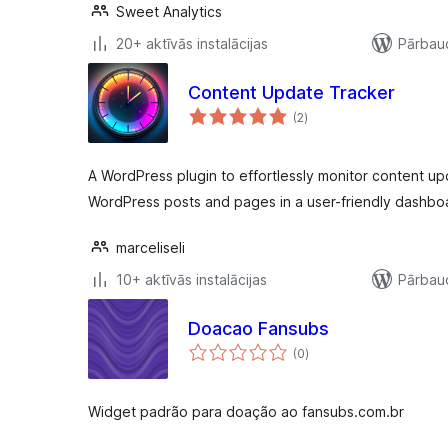
Sweet Analytics
20+ aktīvās instalācijas
Pārbaud
Content Update Tracker
vērtējumu
(2
)
kopsumma
A WordPress plugin to effortlessly monitor content up
WordPress posts and pages in a user-friendly dashboa
marceliseli
10+ aktīvās instalācijas
Pārbaud
Doacao Fansubs
vērtējumu
(0
)
kopsumma
Widget padrão para doação ao fansubs.com.br