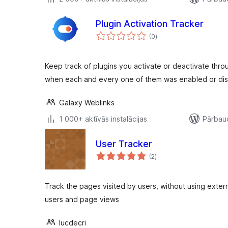
Plugin Activation Tracker
vērtējumu
(0
)
kopsumma
Keep track of plugins you activate or deactivate thr
when each and every one of them was enabled or dis
Galaxy Weblinks
1 000+ aktīvās instalācijas
Pārbaud
User Tracker
vērtējumu
(2
)
kopsumma
Track the pages visited by users, without using extern
users and page views
lucdecri