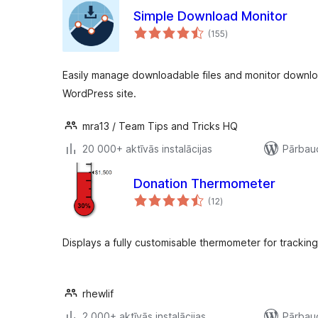
Simple Download Monitor
vērtējumu
(155
)
kopsumma
Easily manage downloadable files and monitor download
WordPress site.
mra13 / Team Tips and Tricks HQ
20 000+ aktīvās instalācijas
Pārbaud
Donation Thermometer
vērtējumu
(12
)
kopsumma
Displays a fully customisable thermometer for tracking
rhewlif
2 000+ aktīvās instalācijas
Pārbaud