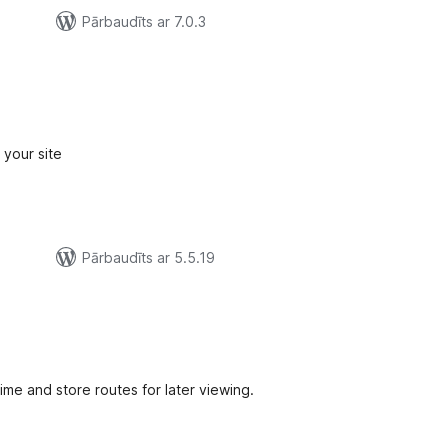
Pārbaudīts ar 7.0.3
ērtējumu
opsumma
 your site
Pārbaudīts ar 5.5.19
ērtējumu
opsumma
ime and store routes for later viewing.