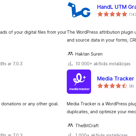
HandL UTM Gra
(14
s of your digital files from your
The WordPress attribution plugin 
and source data in your forms, C
Haktan Suren
īts ar 7.0.3
10 000+ aktīvās instalācijas
Media Tracker
v
(8
)
k
 donations or any other goal.
Media Tracker is a WordPress plu
duplicates, and optimize your medi
TheBitCraft
īts ar 7.0.3
1 000+ aktīvās instalācijas