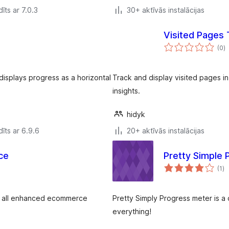
īts ar 7.0.3
30+ aktīvās instalācijas
Visited Pages 
v
(0
)
k
 displays progress as a horizontal
Track and display visited pages i
insights.
hidyk
īts ar 6.9.6
20+ aktīvās instalācijas
ce
Pretty Simple 
vē
(1
)
k
to all enhanced ecommerce
Pretty Simply Progress meter is a
everything!