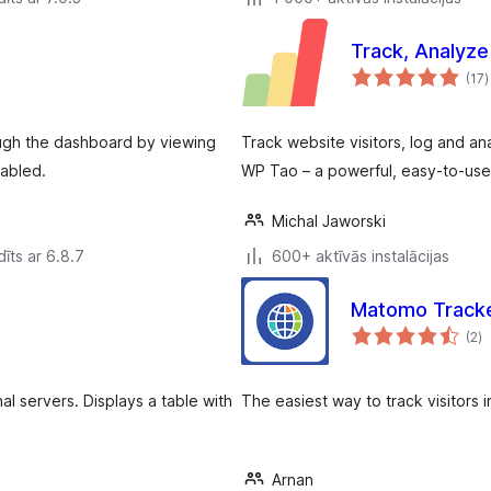
Track, Analyz
v
(17
)
ough the dashboard by viewing
Track website visitors, log and an
abled.
WP Tao – a powerful, easy-to-use
Michal Jaworski
īts ar 6.8.7
600+ aktīvās instalācijas
Matomo Track
vē
(2
)
k
al servers. Displays a table with
The easiest way to track visitors 
Arnan