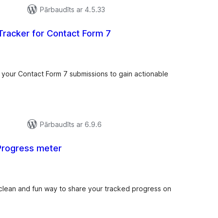
Pārbaudīts ar 4.5.33
Tracker for Contact Form 7
ērtējumu
opsumma
n your Contact Form 7 submissions to gain actionable
Pārbaudīts ar 6.9.6
Progress meter
rtējumu
opsumma
 clean and fun way to share your tracked progress on