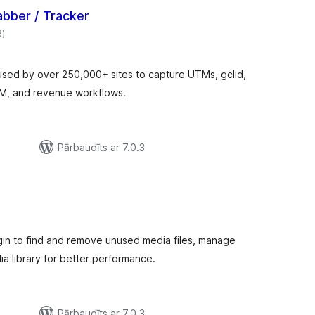
bber / Tracker
vērtējumu
3
)
kopsumma
used by over 250,000+ sites to capture UTMs, gclid,
RM, and revenue workflows.
Pārbaudīts ar 7.0.3
ērtējumu
opsumma
gin to find and remove unused media files, manage
a library for better performance.
Pārbaudīts ar 7.0.3