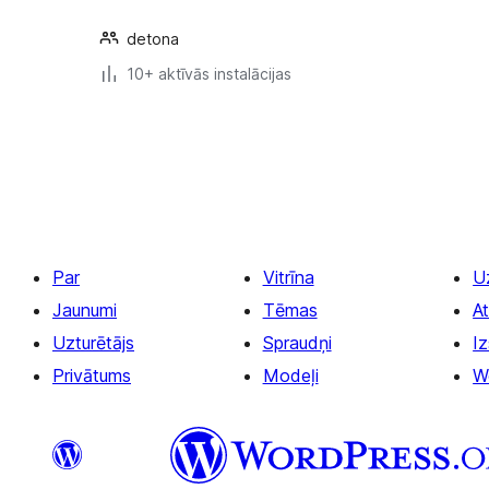
detona
10+ aktīvās instalācijas
Ziņu
numerācija
pēc
lappusēm
Par
Vitrīna
U
Jaunumi
Tēmas
At
Uzturētājs
Spraudņi
Iz
Privātums
Modeļi
W