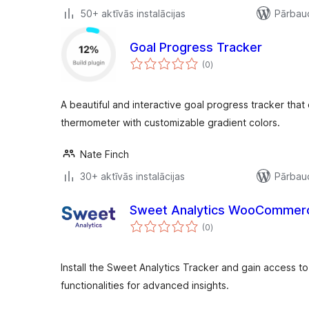
50+ aktīvās instalācijas
Pārbaud
Goal Progress Tracker
vērtējumu
(0
)
kopsumma
A beautiful and interactive goal progress tracker that
thermometer with customizable gradient colors.
Nate Finch
30+ aktīvās instalācijas
Pārbaud
Sweet Analytics WooCommer
vērtējumu
(0
)
kopsumma
Install the Sweet Analytics Tracker and gain access 
functionalities for advanced insights.