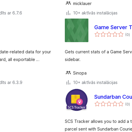
micklauer
īts ar 6.7.6
10+ aktīvās instalācijas
Game Server T
v
(0
)
k
date-related data for your
Gets current stats of a Game Ser
rd, all exportable …
sidebar.
Sinopa
īts ar 6.3.9
10+ aktīvās instalācijas
Sundarban Cou
v
(0
)
k
SCS Tracker allows you to add a tr
parcel sent with Sundarban Courie