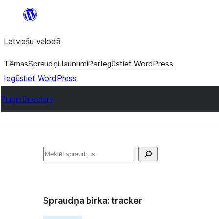
Pāriet
uz
Latviešu valodā
saturu
Tēmas
Spraudņi
Jaunumi
Par
Iegūstiet WordPress
Iegūstiet WordPress
Plugin Directory
Meklēt
Spraudņa birka:
tracker