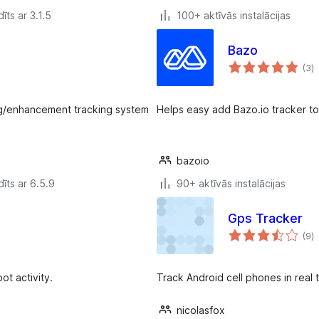
īts ar 3.1.5
100+ aktīvās instalācijas
Bazo
v
(3
)
k
ug/enhancement tracking system
Helps easy add Bazo.io tracker to
bazoio
īts ar 6.5.9
90+ aktīvās instalācijas
Gps Tracker
v
(9
)
k
ot activity.
Track Android cell phones in real t
nicolasfox