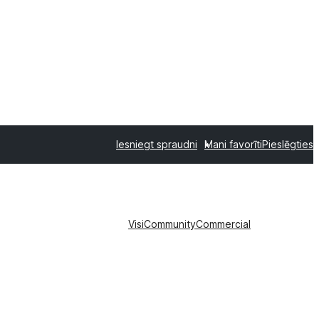
Iesniegt spraudni
Mani favorīti
Pieslēgties
Visi
Community
Commercial