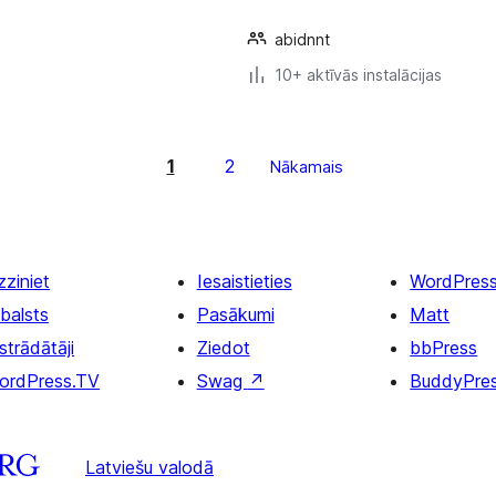
abidnnt
10+ aktīvās instalācijas
1
2
Nākamais
zziniet
Iesaistieties
WordPres
balsts
Pasākumi
Matt
strādātāji
Ziedot
bbPress
ordPress.TV
Swag
↗
BuddyPre
Latviešu valodā