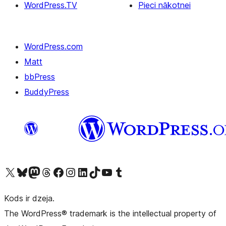
WordPress.TV
Pieci nākotnei
WordPress.com
Matt
bbPress
BuddyPress
Apmeklējiet mūsu X (agrāk Twitter) kontu
Apmeklējiet mūsu Bluesky kontu
Apmeklējiet mūsu Mastodon kontu
Apmeklējiet mūsu Threads kontu
Apmeklējiet mūsu Facebook lapu
Apmeklējiet mūsu Instagram kontu
Apmeklējiet mūsu LinkedIn kontu
Apmeklējiet mūsu TikTok kontu
Apmeklējiet mūsu YouTube kanālu
Apmeklējiet mūsu Tumblr kontu
Kods ir dzeja.
The WordPress® trademark is the intellectual property of