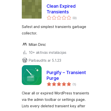
Clean Expired
Transients
vērtējumu
(0
)
kopsumma
Safest and simplest transients garbage
collector.
Milan Dinić
10+ aktīvās instalācijas
Pārbaudīts ar 5.1.23
Purgify – Transient
Purge
vērtējumu
(1
)
kopsumma
Clear all or expired WordPress transients
via the admin toolbar or settings page.
Lists every deleted transient key after