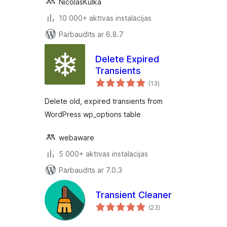
NicolasKulka
10 000+ aktīvās instalācijas
Pārbaudīts ar 6.8.7
Delete Expired
Transients
vērtējumu
(13
)
kopsumma
Delete old, expired transients from
WordPress wp_options table
webaware
5 000+ aktīvās instalācijas
Pārbaudīts ar 7.0.3
Transient Cleaner
vērtējumu
(23
)
kopsumma