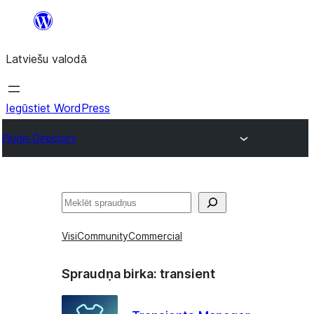
Pāriet
uz
Latviešu valodā
saturu
Iegūstiet WordPress
Plugin Directory
Meklēt
Visi
Community
Commercial
Spraudņa birka:
transient