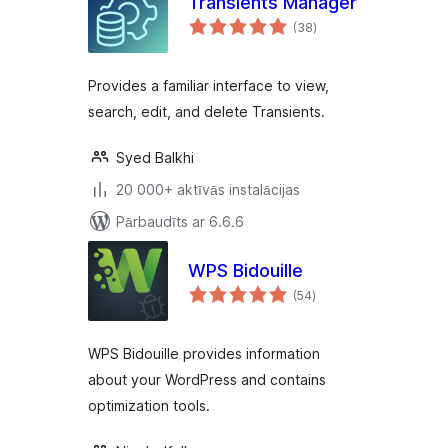
Transients Manager
vērtējumu
(38
)
kopsumma
Provides a familiar interface to view,
search, edit, and delete Transients.
Syed Balkhi
20 000+ aktīvās instalācijas
Pārbaudīts ar 6.6.6
WPS Bidouille
vērtējumu
(54
)
kopsumma
WPS Bidouille provides information
about your WordPress and contains
optimization tools.