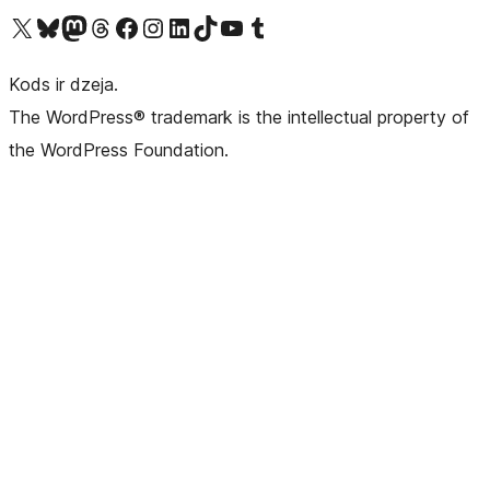
Apmeklējiet mūsu X (agrāk Twitter) kontu
Apmeklējiet mūsu Bluesky kontu
Apmeklējiet mūsu Mastodon kontu
Apmeklējiet mūsu Threads kontu
Apmeklējiet mūsu Facebook lapu
Apmeklējiet mūsu Instagram kontu
Apmeklējiet mūsu LinkedIn kontu
Apmeklējiet mūsu TikTok kontu
Apmeklējiet mūsu YouTube kanālu
Apmeklējiet mūsu Tumblr kontu
Kods ir dzeja.
The WordPress® trademark is the intellectual property of
the WordPress Foundation.