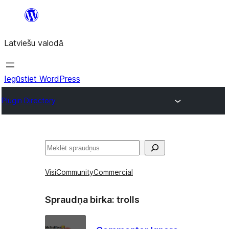
Pāriet
uz
Latviešu valodā
saturu
Iegūstiet WordPress
Plugin Directory
Meklēt
Visi
Community
Commercial
Spraudņa birka:
trolls