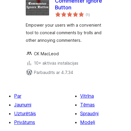
Commenter Ignore
Button
vērtējumu
(1
)
kopsumma
Empower your users with a convenient
tool to conceal comments by trolls and
other annoying commenters.
CK MacLeod
10+ aktīvās instalācijas
Pārbaudīts ar 4.7.34
Par
Vitrīna
Jaunumi
Tēmas
Uzturētājs
Spraudņi
Privātums
Modeļi