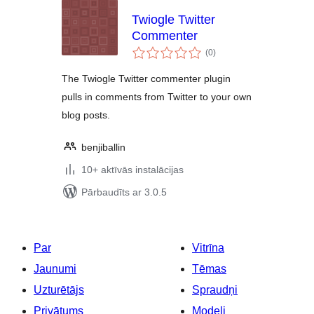
Twiogle Twitter
Commenter
vērtējumu
(0
)
kopsumma
The Twiogle Twitter commenter plugin
pulls in comments from Twitter to your own
blog posts.
benjiballin
10+ aktīvās instalācijas
Pārbaudīts ar 3.0.5
Par
Vitrīna
Jaunumi
Tēmas
Uzturētājs
Spraudņi
Privātums
Modeļi