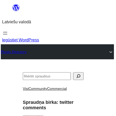
Pāriet
uz
Latviešu valodā
saturu
Iegūstiet WordPress
Plugin Directory
Meklēt
Visi
Community
Commercial
Spraudņa birka:
twitter
comments