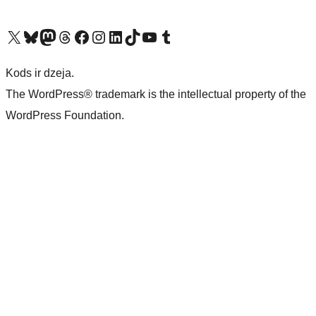
Apmeklējiet mūsu X (agrāk Twitter) kontu
Apmeklējiet mūsu Bluesky kontu
Apmeklējiet mūsu Mastodon kontu
Apmeklējiet mūsu Threads kontu
Apmeklējiet mūsu Facebook lapu
Apmeklējiet mūsu Instagram kontu
Apmeklējiet mūsu LinkedIn kontu
Apmeklējiet mūsu TikTok kontu
Apmeklējiet mūsu YouTube kanālu
Apmeklējiet mūsu Tumblr kontu
Kods ir dzeja.
The WordPress® trademark is the intellectual property of the
WordPress Foundation.