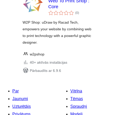
Web To Print Shop :
Core
vērtējumu
(0
)
kopsumma
W2P Shop: uDraw by Racad Tech,
empowers your website by combining web
to print technology with a powerful graphic
designer.
w2pshop
40+ aktīvās instalācijas
Pārbaudīts ar 6.9.6
Par
Vitrīna
Jaunumi
Tēmas
Uzturētājs
Spraudņi
Privātums
Modeļi