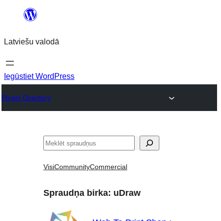
Pāriet
uz
Latviešu valodā
saturu
Iegūstiet WordPress
Plugin Directory
Meklēt
Visi
Community
Commercial
Spraudņa birka:
uDraw