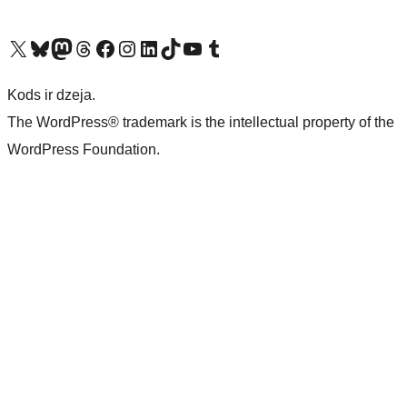
Apmeklējiet mūsu X (agrāk Twitter) kontu
Apmeklējiet mūsu Bluesky kontu
Apmeklējiet mūsu Mastodon kontu
Apmeklējiet mūsu Threads kontu
Apmeklējiet mūsu Facebook lapu
Apmeklējiet mūsu Instagram kontu
Apmeklējiet mūsu LinkedIn kontu
Apmeklējiet mūsu TikTok kontu
Apmeklējiet mūsu YouTube kanālu
Apmeklējiet mūsu Tumblr kontu
Kods ir dzeja.
The WordPress® trademark is the intellectual property of the
WordPress Foundation.